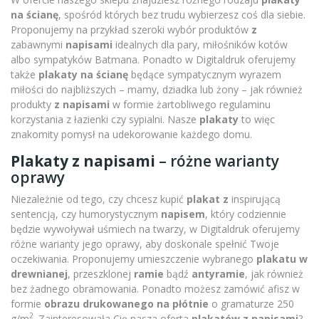
na ścianę
, spośród których bez trudu wybierzesz coś dla siebie.
Proponujemy na przykład szeroki wybór produktów
z
zabawnymi
napisami
idealnych dla pary, miłośników kotów
albo sympatyków Batmana. Ponadto w Digitaldruk oferujemy
także
plakaty na ścianę
będące sympatycznym wyrazem
miłości do najbliższych – mamy, dziadka lub żony – jak również
produkty
z napisami
w formie żartobliwego regulaminu
korzystania z łazienki czy sypialni. Nasze
plakaty
to więc
znakomity pomysł na udekorowanie każdego domu.
Plakaty z napisami
– różne warianty
oprawy
Niezależnie od tego, czy chcesz kupić
plakat z
inspirującą
sentencją, czy humorystycznym
napisem
, który codziennie
będzie wywoływał uśmiech na twarzy, w Digitaldruk oferujemy
różne warianty jego oprawy, aby doskonale spełnić Twoje
oczekiwania. Proponujemy umieszczenie wybranego
plakatu w
drewnianej
, przeszklonej
ramie
bądź
antyramie
, jak również
bez żadnego obramowania. Ponadto możesz zamówić afisz w
formie
obrazu drukowanego na płótnie
o gramaturze 250
2
g/m
. Zainteresowała Cię nasza oferta
plakatów z napisami
?