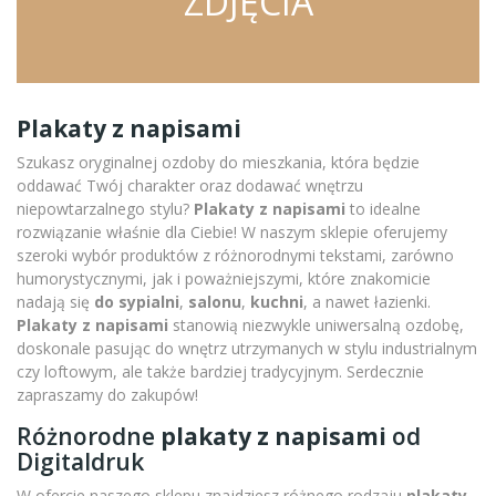
ZDJĘCIA
Plakaty z napisami
Szukasz oryginalnej ozdoby do mieszkania, która będzie
oddawać Twój charakter oraz dodawać wnętrzu
niepowtarzalnego stylu?
Plakaty z napisami
to idealne
rozwiązanie właśnie dla Ciebie! W naszym sklepie oferujemy
szeroki wybór produktów z różnorodnymi tekstami, zarówno
humorystycznymi, jak i poważniejszymi, które znakomicie
nadają się
do sypialni
,
salonu
,
kuchni
, a nawet łazienki.
Plakaty z napisami
stanowią niezwykle uniwersalną ozdobę,
doskonale pasując do wnętrz utrzymanych w stylu industrialnym
czy loftowym, ale także bardziej tradycyjnym. Serdecznie
zapraszamy do zakupów!
Różnorodne
plakaty z napisami
od
Digitaldruk
W ofercie naszego sklepu znajdziesz różnego rodzaju
plakaty