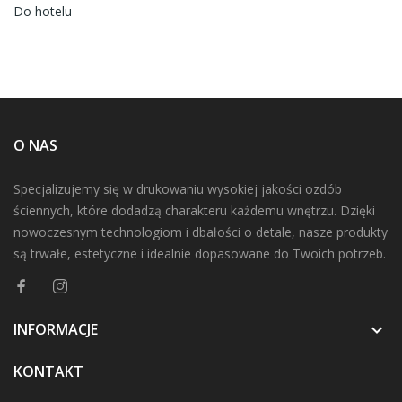
Do hotelu
O NAS
Specjalizujemy się w drukowaniu wysokiej jakości ozdób
ściennych, które dodadzą charakteru każdemu wnętrzu. Dzięki
nowoczesnym technologiom i dbałości o detale, nasze produkty
są trwałe, estetyczne i idealnie dopasowane do Twoich potrzeb.
INFORMACJE

KONTAKT