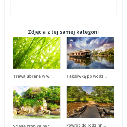
Zdjęcia z tej samej kategorii
Trawa ubrana w wodne korale - KN341
Taksówką po wodzie - KN1166A
Powrót do rodzinnego domu - KN937
Ściana tropikalnych drzew - KN086