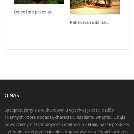
Ostrożnie przez wodospad - KN890
Palmowa rodzina w komplecie - KN809
O NAS
Specjalizujemy się w drukowaniu wysokiej jakości ozdób
ściennych, które dodadzą charakteru każdemu wnętrzu. Dzięki
nowoczesnym technologiom i dbałości o detale, nasze produkty
są trwałe, estetyczne i idealnie dopasowane do Twoich potrzeb.