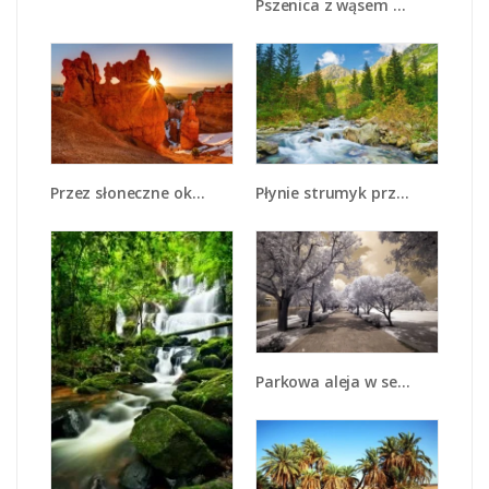
Pszenica z wąsem - KN412
Przez słoneczne okulary - KN991
Płynie strumyk przez zielony las - KN1262A
Parkowa aleja w sepii - KN734