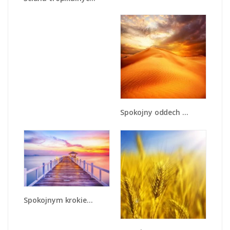
Spokojny oddech w pustynnym klimacie - KN567
Spokojnym krokiem po moście - KN918