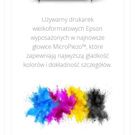
Używamy drukarek
wielkoformatowych Epson
wyposażonych w najnowsze
głowice MicroPiezo™, które
zapewniają najwyższą gładkość
kolorów i dokładność szczegółów.