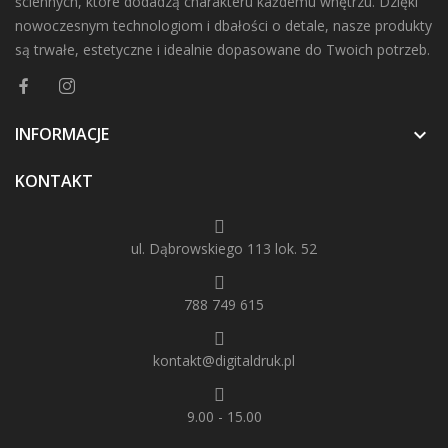
ściennych, które dodadzą charakteru każdemu wnętrzu. Dzięki
nowoczesnym technologiom i dbałości o detale, nasze produkty
są trwałe, estetyczne i idealnie dopasowane do Twoich potrzeb.
INFORMACJE

KONTAKT
ul. Dąbrowskiego 113 lok. 52
788 749 615
kontakt@digitaldruk.pl
9.00 - 15.00