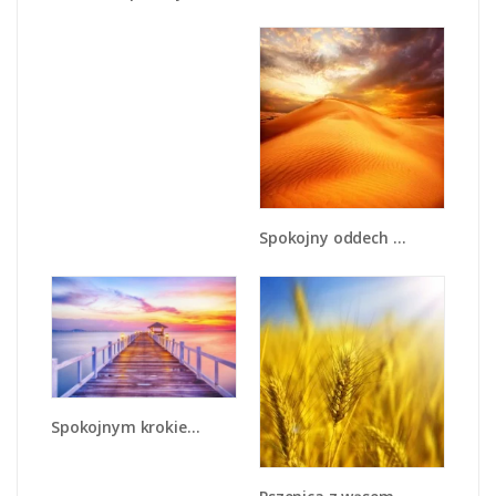
Spokojny oddech w pustynnym klimacie - KN567
Spokojnym krokiem po moście - KN918