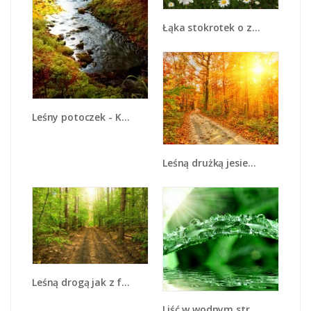
Łąka stokrotek o zachodzie słońca - KN009
Leśny potoczek - KN492
Leśną drużką jesienią - KN1163A
Leśną drogą jak z filmu - KN324
Liść w wodnym stroju - KN410