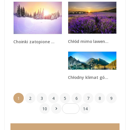
Chłód mimo lawendy - KN1242A
Choinki zatopione w śniegu - KN940
Chłodny klimat górski - KN844
1
2
3
4
5
6
7
8
9
10
14
