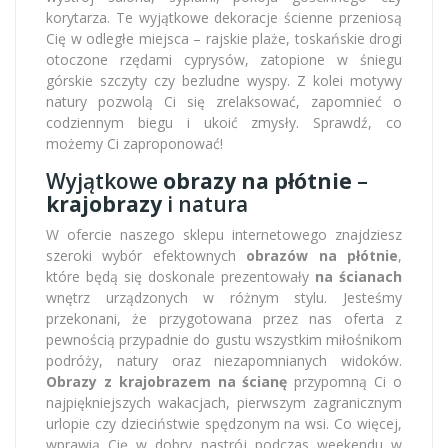
korytarza. Te wyjątkowe dekoracje ścienne przeniosą
Cię w odległe miejsca – rajskie plaże, toskańskie drogi
otoczone rzędami cyprysów, zatopione w śniegu
górskie szczyty czy bezludne wyspy. Z kolei motywy
natury pozwolą Ci się zrelaksować, zapomnieć o
codziennym biegu i ukoić zmysły. Sprawdź, co
możemy Ci zaproponować!
Wyjątkowe
obrazy na płótnie
–
krajobrazy
i natura
W ofercie naszego sklepu internetowego znajdziesz
szeroki wybór efektownych
obrazów na płótnie
,
które będą się doskonale prezentowały
na ścianach
wnętrz urządzonych w różnym stylu. Jesteśmy
przekonani, że przygotowana przez nas oferta z
pewnością przypadnie do gustu wszystkim miłośnikom
podróży, natury oraz niezapomnianych widoków.
Obrazy z krajobrazem na ścianę
przypomną Ci o
najpiękniejszych wakacjach, pierwszym zagranicznym
urlopie czy dzieciństwie spędzonym na wsi. Co więcej,
wprawią Cię w dobry nastrój podczas weekendu w