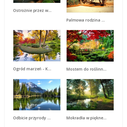
Ostrożnie przez wodospad - KN890
Palmowa rodzina w komplecie - KN809
Ogród marzeń - KN896
Mostem do roślinnego raju - KN782
Odbicie przyrody w czystej wodzie - KN1161A
Mokradła w pięknej zieleni - KN1224A