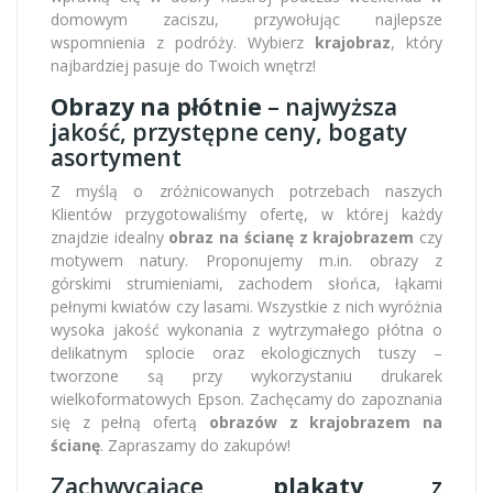
domowym zaciszu, przywołując najlepsze
wspomnienia z podróży. Wybierz
krajobraz
, który
najbardziej pasuje do Twoich wnętrz!
Obrazy na płótnie
– najwyższa
jakość, przystępne ceny, bogaty
asortyment
Z myślą o zróżnicowanych potrzebach naszych
Klientów przygotowaliśmy ofertę, w której każdy
znajdzie idealny
obraz na ścianę z krajobrazem
czy
motywem natury. Proponujemy m.in. obrazy z
górskimi strumieniami, zachodem słońca, łąkami
pełnymi kwiatów czy lasami. Wszystkie z nich wyróżnia
wysoka jakość wykonania z wytrzymałego płótna o
delikatnym splocie oraz ekologicznych tuszy –
tworzone są przy wykorzystaniu drukarek
wielkoformatowych Epson. Zachęcamy do zapoznania
się z pełną ofertą
obrazów z krajobrazem na
ścianę
. Zapraszamy do zakupów!
Zachwycające
plakaty
z