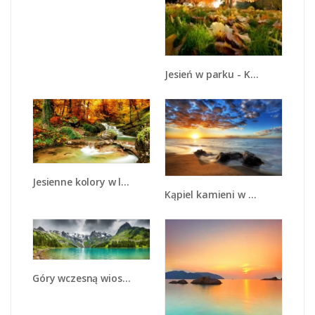
Jesień w parku - KN073
Jesienne kolory w lesie - KN1094A
Kąpiel kamieni w morzu - KN904
Góry wczesną wiosną - KN134