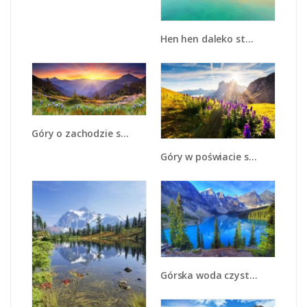
Hen hen daleko stąd - KN845
Góry o zachodzie słońca - KN014
Góry w poświacie słońca - KN502
Górska woda czysta jak niebo - KN840