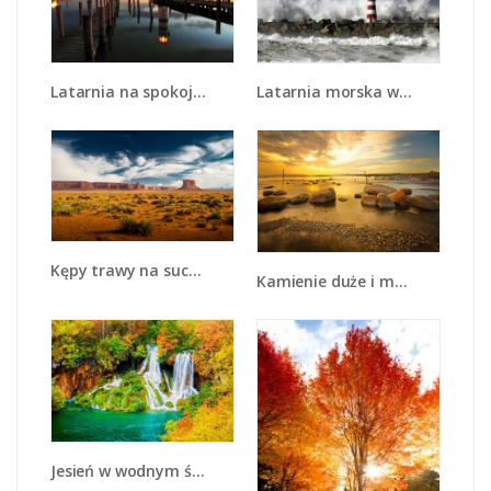
Latarnia na spokojnym morzu - KN1271A
Latarnia morska w sztormie - KN626
Kępy trawy na suchym piasku - KN1132A
Kamienie duże i małe - KN1055
Jesień w wodnym świecie - KN123