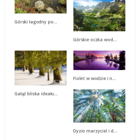
Górski łagodny potok - KN386
Górskie oczka wodne - KN1097
Fiolet w wodzie i na niebie - KN1046
Gałąź bliska ideału - KN318
Dyzio marzyciel i drzewa - KN1189A