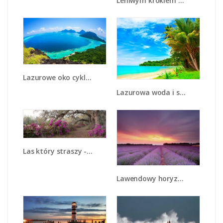
Leniwym krokiem w stronę słońca - KN843
Lazurowe oko cyklopa - KN1162A
Lazurowa woda i seledyn - KN908
Las który straszy - KN1235A
Lawendowy horyzont - KN780