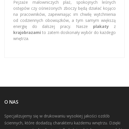
Pejzaże malowniczych plaż, spokojnych leśnych
ostępów czy ośnieżonych zboczy będą działać kojąco
na pracowników, zapewniając im chwilę wytchnienia
od codziennych obowiązków, a tym samym większą
energię do dalszej pracy. Nasze
plakaty
z
krajobrazami
to zatem doskonały wybór do każdego
wnętrza.
O NAS
Specjalizujemy się w drukowaniu wysokiej jakości ozdób
ściennych, które dodadzą charakteru każdemu wnętrzu. Dzięki