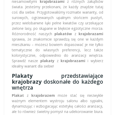
niesamowitymi
krajobrazami
z różnych zakątków
świata. Jesteśmy przekonani, że każdy znajdzie tutaj
coś dla siebie. Przygotowaliśmy rozmaite warianty, od
surowych, ogrzewanych upalnym słońcem pustyń,
przez wielobarwne łąki pełne kwiatów czy urzekające
zielone lasy, po skąpane w błękicie egzotyczne morza.
Różnorodność naszych
plakatów
z
krajobrazami
sprawia, że znakomicie sprawdzą się one w każdym
mieszkaniu – możesz bowiem dopasować je nie tylko
tematycznie do własnych preferencji, lecz także
kolorystycznie, odpowiednio do aranżacji wnętrza.
Sprawdź nasze
plakaty
z
krajobrazami
i wybierz
idealny wariant dla siebie!
Plakaty
przedstawiające
krajobrazy
doskonałe do każdego
wnętrza
Plakat
z
krajobrazem
może stać się niezwykle
ważnym elementem wystroju salonu albo sypialni,
dynamizując i wzbogacając estetykę całości aranżacji,
ale to również świetny pomysł na udekorowanie biura.