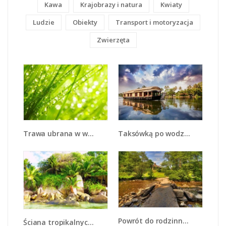
Kawa
Krajobrazy i natura
Kwiaty
Ludzie
Obiekty
Transport i motoryzacja
Zwierzęta
Trawa ubrana w wodne korale - KN341
Taksówką po wodzie - KN1166A
Powrót do rodzinnego domu - KN937
Ściana tropikalnych drzew - KN086