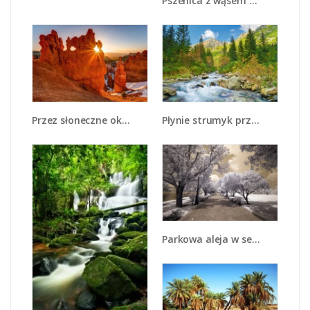
Pszenica z wąsem - KN412
Przez słoneczne okulary - KN991
Płynie strumyk przez zielony las - KN1262A
Parkowa aleja w sepii - KN734