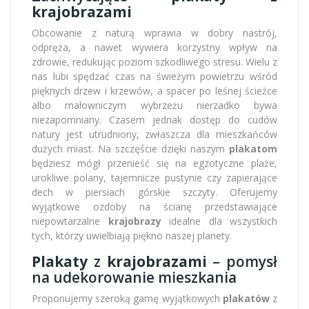
krajobrazami
Obcowanie z naturą wprawia w dobry nastrój,
odpręża, a nawet wywiera korzystny wpływ na
zdrowie, redukując poziom szkodliwego stresu. Wielu z
nas lubi spędzać czas na świeżym powietrzu wśród
pięknych drzew i krzewów, a spacer po leśnej ścieżce
albo malowniczym wybrzeżu nierzadko bywa
niezapomniany. Czasem jednak dostęp do cudów
natury jest utrudniony, zwłaszcza dla mieszkańców
dużych miast. Na szczęście dzięki naszym
plakatom
będziesz mógł przenieść się na egzotyczne plaże,
urokliwe polany, tajemnicze pustynie czy zapierające
dech w piersiach górskie szczyty. Oferujemy
wyjątkowe ozdoby na ścianę przedstawiające
niepowtarzalne
krajobrazy
idealne dla wszystkich
tych, którzy uwielbiają piękno naszej planety.
Plakaty
z
krajobrazami
– pomysł
na udekorowanie mieszkania
Proponujemy szeroką gamę wyjątkowych
plakatów
z