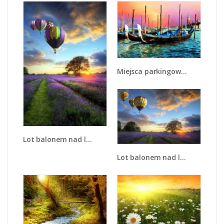
Miejsca parkingowe na wodzie - KN1056
Lot balonem nad lawendą - KN1338A
Lot balonem nad lawendą - KN779