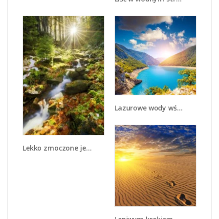
Lazurowe wody wśród gór - KN1247A
Lekko zmoczone jesienne liście - KN1100