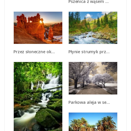
Pszenica z wąsem - KN412
Przez słoneczne okulary - KN991
Płynie strumyk przez zielony las - KN1262A
Parkowa aleja w sepii - KN734