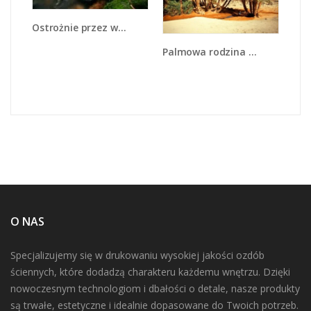
Ostrożnie przez wodospad - KN890
Palmowa rodzina w komplecie - KN809
O NAS
Specjalizujemy się w drukowaniu wysokiej jakości ozdób
ściennych, które dodadzą charakteru każdemu wnętrzu. Dzięki
nowoczesnym technologiom i dbałości o detale, nasze produkty
są trwałe, estetyczne i idealnie dopasowane do Twoich potrzeb.