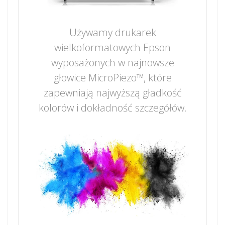
Używamy drukarek
wielkoformatowych Epson
wyposażonych w najnowsze
głowice MicroPiezo™, które
zapewniają najwyższą gładkość
kolorów i dokładność szczegółów.