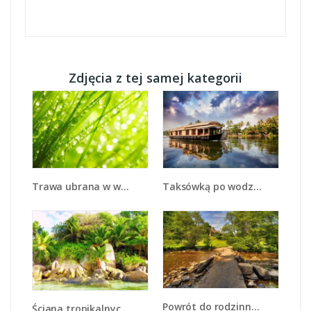
Zdjęcia z tej samej kategorii
Trawa ubrana w wodne korale - KN341
Taksówką po wodzie - KN1166A
Powrót do rodzinnego domu - KN937
Ściana tropikalnych drzew - KN086