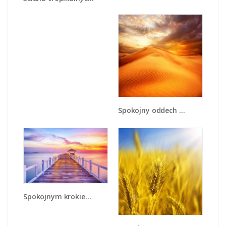
Spokojny oddech w pustynnym klimacie - KN567
Spokojnym krokiem po moście - KN918