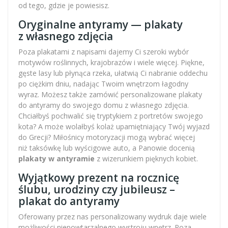
od tego, gdzie je powiesisz.
Oryginalne antyramy — plakaty
z własnego zdjęcia
Poza plakatami z napisami dajemy Ci szeroki wybór
motywów roślinnych, krajobrazów i wiele więcej. Piękne,
gęste lasy lub płynąca rzeka, ułatwią Ci nabranie oddechu
po ciężkim dniu, nadając Twoim wnętrzom łagodny
wyraz. Możesz także zamówić personalizowane plakaty
do antyramy do swojego domu z własnego zdjęcia.
Chciałbyś pochwalić się tryptykiem z portretów swojego
kota? A może wolałbyś kolaż upamiętniający Twój wyjazd
do Grecji? Miłośnicy motoryzacji mogą wybrać więcej
niż taksówkę lub wyścigowe auto, a Panowie docenią
plakaty w antyramie
z wizerunkiem pięknych kobiet.
Wyjątkowy prezent na rocznicę
ślubu, urodziny czy jubileusz –
plakat do antyramy
Oferowany przez nas personalizowany wydruk daje wiele
możliwości niepowtarzalnego wystroju wnętrz. Poza