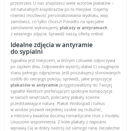
przestrzeni. U nas znajdziesz wiele wzorów plakatów –
od naturalnych krajobrazów po te miejskie. Dajemy
również możliwość personalizowania wydruku, więc
zamówisz, co tylko chcesz! Ponadto na specjalne
zamówienie wykonujemy
plakaty w antyramach
z własnego zdjęcia. Sprawdź naszą ofertę online!
Idealne zdjęcia w antyramie
do sypialni
Sypialnia jest miejscem, w którym człowiek odpoczywa
po ciężkim dniu. Odpowiedni wystrój ułatwi Ci osiągnięcie
stanu pełnego odprężenia. Jeśli poszukujesz stonowanych
ozdób do swojego pokoju, sprawdź, jakie propozycje
plakatów w antyramie
przygotowaliśmy do Twojej
sypialni! Klientom preferującym spokojne kompozycje
w swoich wnętrzach, polecamy plakaty ścienne
przedstawiające naturę. Plakat
Wodospad i turkus
w wodzie pozwoli niejednej osobie się rozluźnić,
a miłośnicy kwiatów docenią romantyczne róże z modelu
Ususzone wspomnienia
. Z kolei plakaty z napisami
wprawią Cię w dobry nastrój od samego rana, niezależnie