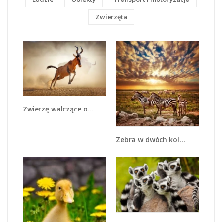
Zwierzęta
Zwierzę walczące o przeżycie - Z291
Zebra w dwóch kolorach - Z221