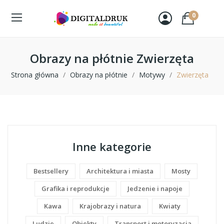
0
Obrazy na płótnie Zwierzęta
Strona główna
Obrazy na płótnie
Motywy
Zwierzęta
Inne kategorie
Bestsellery
Architektura i miasta
Mosty
Grafika i reprodukcje
Jedzenie i napoje
Kawa
Krajobrazy i natura
Kwiaty
Ludzie
Obiekty
Transport i motoryzacja