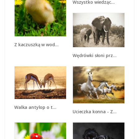
Wszystko wiedzące lemury - Z259
Z kaczuszką w wodzie - Z169
Wędrówki słoni przez sawannę - Z081
Walka antylop o terytorium - Z292
Ucieczka konna - Z179