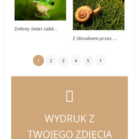
Zielony świat żabki - Z014
Z ślimakiem przez łąkę - Z103
1
2
3
4
5

WYDRUK Z
TWOJEGO ZDJĘCIA