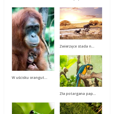
Zwierzęce stada na sawannie - Z028
W uścisku orangutana - Z095
Zła potargana papuga - Z345