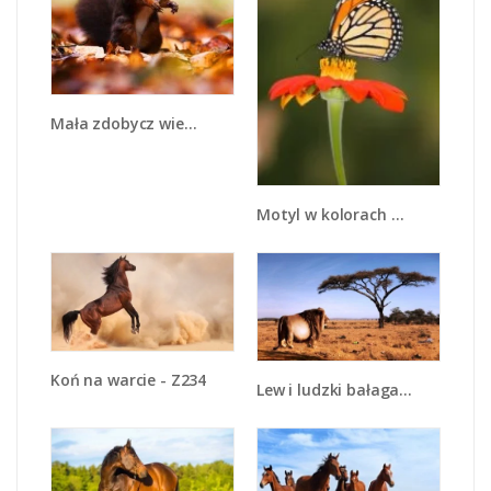
Mała zdobycz wiewióreczki - Z262
Motyl w kolorach wiosny - Z022
Koń na warcie - Z234
Lew i ludzki bałagan - Z125