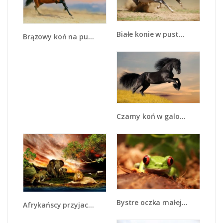
Białe konie w pustynnym galopie - Z055
Brązowy koń na pustyni - Z011
Czarny koń w galopie - Z008
Bystre oczka małej żabki - Z023
Afrykańscy przyjaciele przy wodopoju - Z271