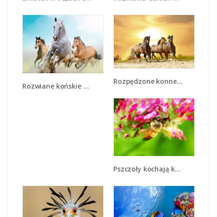
Rozpędzone konne stado - Z030
Rozwiane końskie grzywy - Z248
Pszczoły kochają kwiaty - Z065