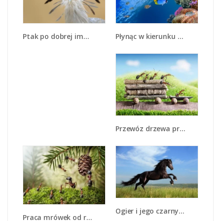
Płynąc w kierunku ryb - Z162
Ptak po dobrej imprezie - Z298
Przewóz drzewa przez mrówki - Z316
Ogier i jego czarny charakter - Z171
Praca mrówek od rana do wieczora - Z321