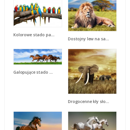
Kolorowe stado papug - Z326
Dostojny lew na sawannie - Z282
Galopujące stado brązowych koni - Z172
Drogocenne kły słonia - Z214