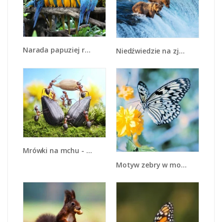
Narada papuziej rodziny - Z307
Niedźwiedzie na zjeżdżalni - Z213
Mrówki na mchu - Z331
Motyw zebry w motylu - Z010