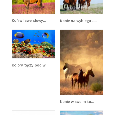
Koń w lawendowym polu - Z340
Konie na wybiegu - Z222
Kolory tęczy pod wodą - Z220
Konie w swoim towarzystwie - Z086