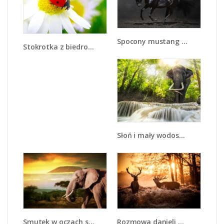
Spocony mustang nocą - Z215
Stokrotka z biedroneczką - Z015
Słoń i mały wodospad - Z305
Smutek w oczach słonia - Z275
Rozmowa danieli w lesie - Z225