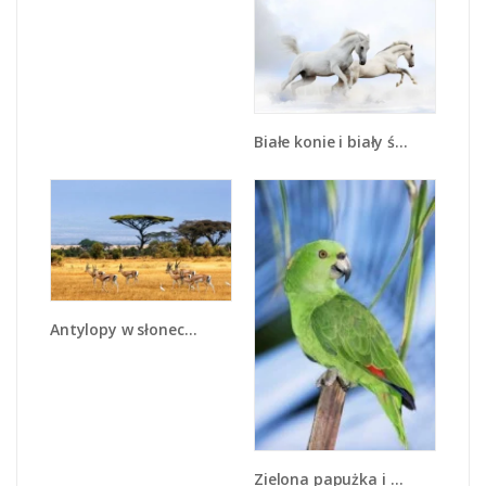
Białe konie i biały śnieg - Z239
Antylopy w słonecznej afryce - Z003
Zielona papużka i turkus - Z092