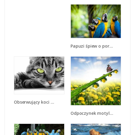
Papuzi śpiew o poranku - Z277
Obserwujący koci wzrok - Z031
Odpoczynek motyli w słońcu - Z189