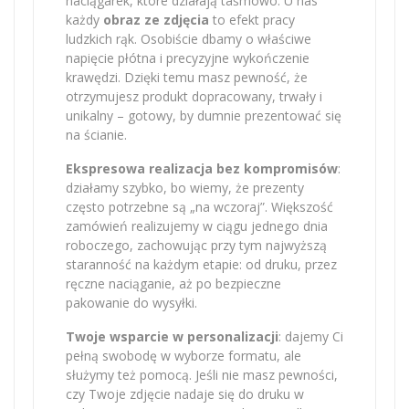
naciągarek, które działają taśmowo. U nas
każdy
obraz ze zdjęcia
to efekt pracy
ludzkich rąk. Osobiście dbamy o właściwe
napięcie płótna i precyzyjne wykończenie
krawędzi. Dzięki temu masz pewność, że
otrzymujesz produkt dopracowany, trwały i
unikalny – gotowy, by dumnie prezentować się
na ścianie.
Ekspresowa realizacja bez kompromisów
:
działamy szybko, bo wiemy, że prezenty
często potrzebne są „na wczoraj”. Większość
zamówień realizujemy w ciągu jednego dnia
roboczego, zachowując przy tym najwyższą
staranność na każdym etapie: od druku, przez
ręczne naciąganie, aż po bezpieczne
pakowanie do wysyłki.
Twoje wsparcie w personalizacji
: dajemy Ci
pełną swobodę w wyborze formatu, ale
służymy też pomocą. Jeśli nie masz pewności,
czy Twoje zdjęcie nadaje się do druku w