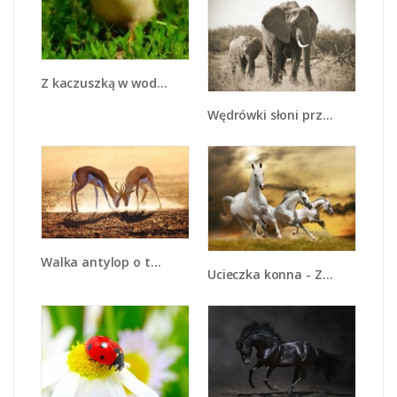
Z kaczuszką w wodzie - Z169
Wędrówki słoni przez sawannę - Z081
Walka antylop o terytorium - Z292
Ucieczka konna - Z179