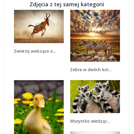
Zdjęcia z tej samej kategorii
Zwierzę walczące o przeżycie - Z291
Zebra w dwóch kolorach - Z221
Wszystko wiedzące lemury - Z259