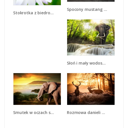
Spocony mustang nocą - Z215
Stokrotka z biedroneczką - Z015
Słoń i mały wodospad - Z305
Smutek w oczach słonia - Z275
Rozmowa danieli w lesie - Z225