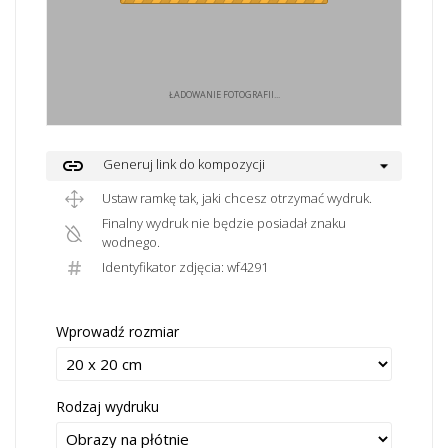
ŁADOWANIE FOTOGRAFII...
link
Generuj link do kompozycji
Ustaw ramkę tak, jaki chcesz otrzymać wydruk.
Finalny wydruk nie będzie posiadał znaku
wodnego.
Identyfikator zdjęcia: wf4291
Wprowadź rozmiar
Rodzaj wydruku