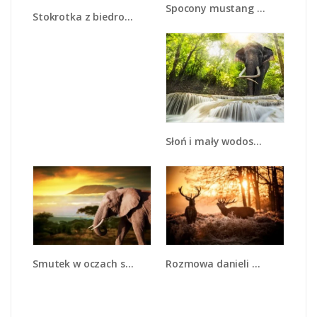
Spocony mustang nocą - Z215
Stokrotka z biedroneczką - Z015
Słoń i mały wodospad - Z305
Smutek w oczach słonia - Z275
Rozmowa danieli w lesie - Z225