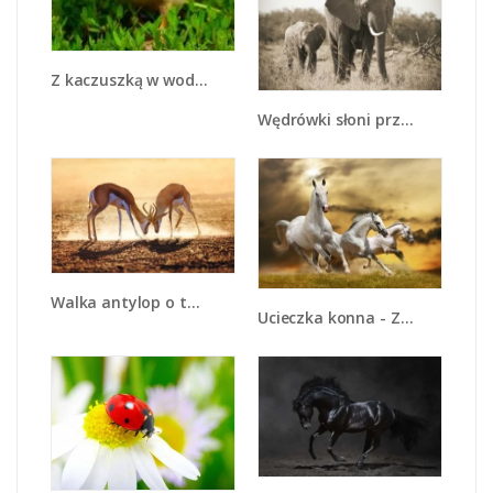
Z kaczuszką w wodzie - Z169
Wędrówki słoni przez sawannę - Z081
Walka antylop o terytorium - Z292
Ucieczka konna - Z179