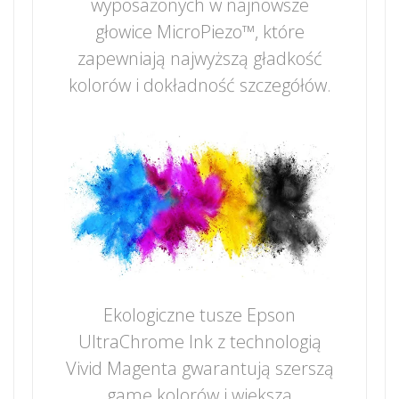
wyposażonych w najnowsze
głowice MicroPiezo™, które
zapewniają najwyższą gładkość
kolorów i dokładność szczegółów.
Ekologiczne tusze Epson
UltraChrome Ink z technologią
Vivid Magenta gwarantują szerszą
gamę kolorów i większą