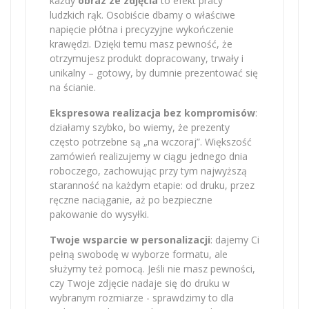
każdy
obraz ze zdjęcia
to efekt pracy
ludzkich rąk. Osobiście dbamy o właściwe
napięcie płótna i precyzyjne wykończenie
krawędzi. Dzięki temu masz pewność, że
otrzymujesz produkt dopracowany, trwały i
unikalny – gotowy, by dumnie prezentować się
na ścianie.
Ekspresowa realizacja bez kompromisów
:
działamy szybko, bo wiemy, że prezenty
często potrzebne są „na wczoraj”. Większość
zamówień realizujemy w ciągu jednego dnia
roboczego, zachowując przy tym najwyższą
staranność na każdym etapie: od druku, przez
ręczne naciąganie, aż po bezpieczne
pakowanie do wysyłki.
Twoje wsparcie w personalizacji
: dajemy Ci
pełną swobodę w wyborze formatu, ale
służymy też pomocą. Jeśli nie masz pewności,
czy Twoje zdjęcie nadaje się do druku w
wybranym rozmiarze - sprawdzimy to dla