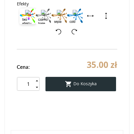
Efekty
35.00 zł
Cena:

Do Koszyka