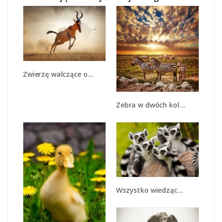
Zwierzę walczące o przeżycie - Z291
Zebra w dwóch kolorach - Z221
Wszystko wiedzące lemury - Z259