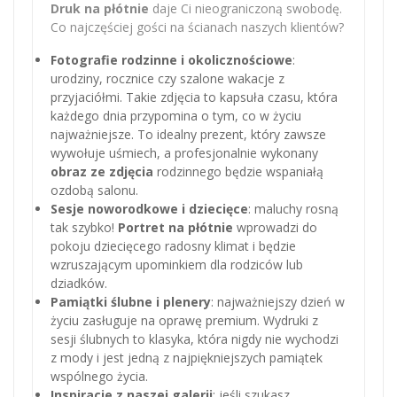
Druk na płótnie
daje Ci nieograniczoną swobodę.
Co najczęściej gości na ścianach naszych klientów?
Fotografie rodzinne i okolicznościowe
:
urodziny, rocznice czy szalone wakacje z
przyjaciółmi. Takie zdjęcia to kapsuła czasu, która
każdego dnia przypomina o tym, co w życiu
najważniejsze. To idealny prezent, który zawsze
wywołuje uśmiech, a profesjonalnie wykonany
obraz ze zdjęcia
rodzinnego będzie wspaniałą
ozdobą salonu.
Sesje noworodkowe i dziecięce
: maluchy rosną
tak szybko!
Portret na płótnie
wprowadzi do
pokoju dziecięcego radosny klimat i będzie
wzruszającym upominkiem dla rodziców lub
dziadków.
Pamiątki ślubne i plenery
: najważniejszy dzień w
życiu zasługuje na oprawę premium. Wydruki z
sesji ślubnych to klasyka, która nigdy nie wychodzi
z mody i jest jedną z najpiękniejszych pamiątek
wspólnego życia.
Inspiracje z naszej galerii
: jeśli szukasz