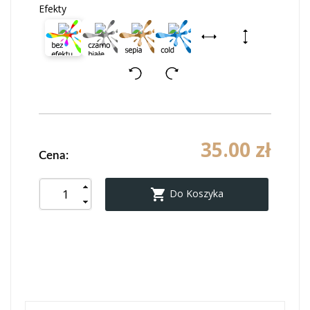
Efekty
35.00 zł
Cena:

Do Koszyka