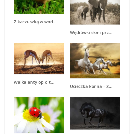
Z kaczuszką w wodzie - Z169
Wędrówki słoni przez sawannę - Z081
Walka antylop o terytorium - Z292
Ucieczka konna - Z179