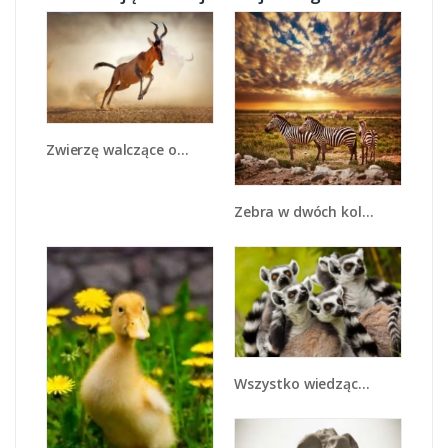
Zwierzę walczące o przeżycie - Z291
Zebra w dwóch kolorach - Z221
Wszystko wiedzące lemury - Z259