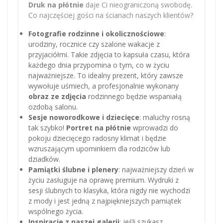
Druk na płótnie
daje Ci nieograniczoną swobodę.
Co najczęściej gości na ścianach naszych klientów?
Fotografie rodzinne i okolicznościowe
:
urodziny, rocznice czy szalone wakacje z
przyjaciółmi. Takie zdjęcia to kapsuła czasu, która
każdego dnia przypomina o tym, co w życiu
najważniejsze. To idealny prezent, który zawsze
wywołuje uśmiech, a profesjonalnie wykonany
obraz ze zdjęcia
rodzinnego będzie wspaniałą
ozdobą salonu.
Sesje noworodkowe i dziecięce
: maluchy rosną
tak szybko!
Portret na płótnie
wprowadzi do
pokoju dziecięcego radosny klimat i będzie
wzruszającym upominkiem dla rodziców lub
dziadków.
Pamiątki ślubne i plenery
: najważniejszy dzień w
życiu zasługuje na oprawę premium. Wydruki z
sesji ślubnych to klasyka, która nigdy nie wychodzi
z mody i jest jedną z najpiękniejszych pamiątek
wspólnego życia.
Inspiracje z naszej galerii
: jeśli szukasz