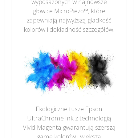
wyposażonych w najnowsze
głowice MicroPiezo™, które
zapewniają najwyższą gładkość
kolorów i dokładność szczegółów.
Ekologiczne tusze Epson
UltraChrome Ink z technologią
Vivid Magenta gwarantują szerszą
gamę kolorów i większą