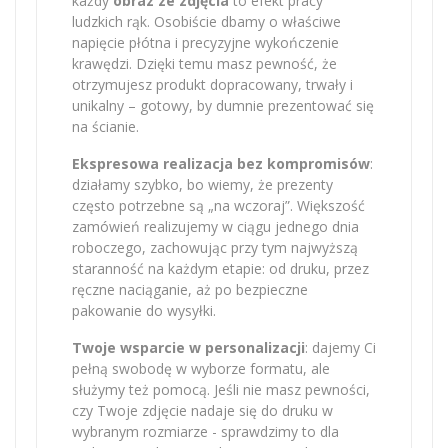
każdy
obraz ze zdjęcia
to efekt pracy
ludzkich rąk. Osobiście dbamy o właściwe
napięcie płótna i precyzyjne wykończenie
krawędzi. Dzięki temu masz pewność, że
otrzymujesz produkt dopracowany, trwały i
unikalny – gotowy, by dumnie prezentować się
na ścianie.
Ekspresowa realizacja bez kompromisów
:
działamy szybko, bo wiemy, że prezenty
często potrzebne są „na wczoraj”. Większość
zamówień realizujemy w ciągu jednego dnia
roboczego, zachowując przy tym najwyższą
staranność na każdym etapie: od druku, przez
ręczne naciąganie, aż po bezpieczne
pakowanie do wysyłki.
Twoje wsparcie w personalizacji
: dajemy Ci
pełną swobodę w wyborze formatu, ale
służymy też pomocą. Jeśli nie masz pewności,
czy Twoje zdjęcie nadaje się do druku w
wybranym rozmiarze - sprawdzimy to dla