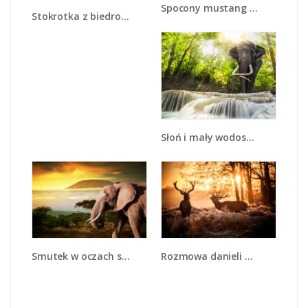
Spocony mustang nocą - Z215
Stokrotka z biedroneczką - Z015
Słoń i mały wodospad - Z305
Smutek w oczach słonia - Z275
Rozmowa danieli w lesie - Z225