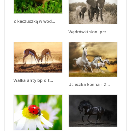
Z kaczuszką w wodzie - Z169
Wędrówki słoni przez sawannę - Z081
Walka antylop o terytorium - Z292
Ucieczka konna - Z179