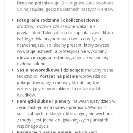
Druk na płótnie
daje Ci nieograniczoną swobodę.
Co najczęściej gości na ścianach naszych klientów?
Fotografie rodzinne i okolicznościowe
:
urodziny, rocznice czy szalone wakacje z
przyjaciółmi. Takie zdjęcia to kapsuła czasu, która
każdego dnia przypomina o tym, co w życiu
najważniejsze. To idealny prezent, który zawsze
wywołuje uśmiech, a profesjonalnie wykonany
obraz ze zdjęcia
rodzinnego będzie wspaniałą
ozdobą salonu.
Sesje noworodkowe i dziecięce
: maluchy rosną
tak szybko!
Portret na płótnie
wprowadzi do
pokoju dziecięcego radosny klimat i będzie
wzruszającym upominkiem dla rodziców lub
dziadków.
Pamiątki ślubne i plenery
: najważniejszy dzień w
życiu zasługuje na oprawę premium. Wydruki z
sesji ślubnych to klasyka, która nigdy nie wychodzi
z mody i jest jedną z najpiękniejszych pamiątek
wspólnego życia.
Inspiracje z naszej galerii
: jeśli szukasz