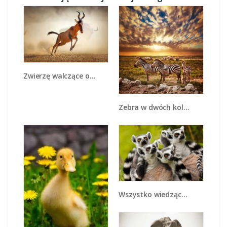
Zwierzę walczące o przeżycie - Z291
Zebra w dwóch kolorach - Z221
Wszystko wiedzące lemury - Z259