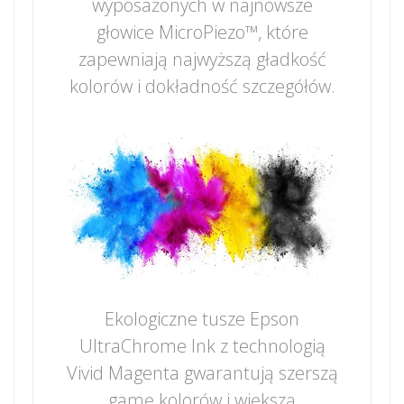
wyposażonych w najnowsze
głowice MicroPiezo™, które
zapewniają najwyższą gładkość
kolorów i dokładność szczegółów.
Ekologiczne tusze Epson
UltraChrome Ink z technologią
Vivid Magenta gwarantują szerszą
gamę kolorów i większą