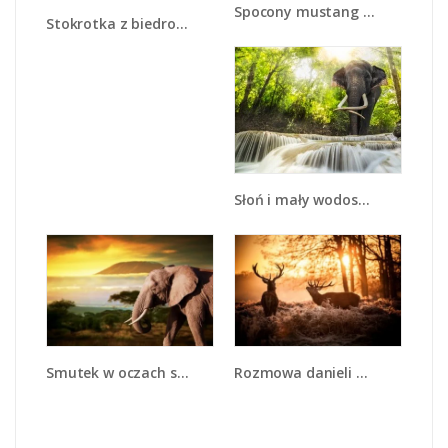
Spocony mustang nocą - Z215
Stokrotka z biedroneczką - Z015
Słoń i mały wodospad - Z305
Smutek w oczach słonia - Z275
Rozmowa danieli w lesie - Z225