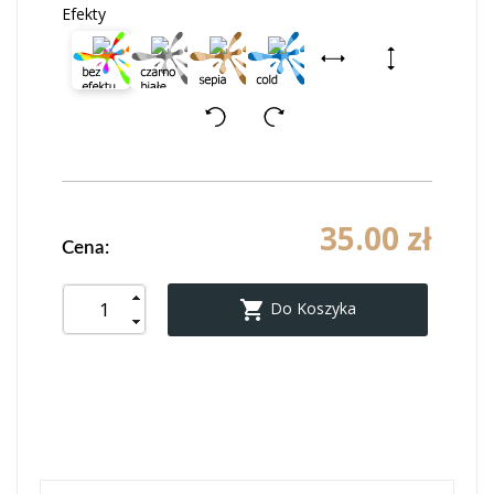
Efekty
35.00 zł
Cena:

Do Koszyka