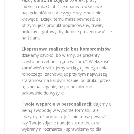
każdy
obraz ze zdjęcia
to efekt pracy
ludzkich rąk. Osobiście dbamy o właściwe
napięcie płótna i precyzyjne wykończenie
krawędzi. Dzięki temu masz pewność, że
otrzymujesz produkt dopracowany, trwały i
unikalny – gotowy, by dumnie prezentować się
na ścianie.
Ekspresowa realizacja bez kompromisów
:
działamy szybko, bo wiemy, że prezenty
często potrzebne są „na wczoraj”. Większość
zamówień realizujemy w ciągu jednego dnia
roboczego, zachowując przy tym najwyższą
staranność na każdym etapie: od druku, przez
ręczne naciąganie, aż po bezpieczne
pakowanie do wysyłki.
Twoje wsparcie w personalizacji
: dajemy Ci
pełną swobodę w wyborze formatu, ale
służymy też pomocą. Jeśli nie masz pewności,
czy Twoje zdjęcie nadaje się do druku w
wybranym rozmiarze - sprawdzimy to dla