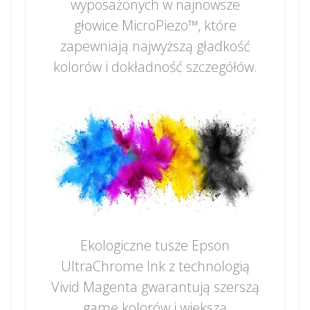
wyposażonych w najnowsze
głowice MicroPiezo™, które
zapewniają najwyższą gładkość
kolorów i dokładność szczegółów.
Ekologiczne tusze Epson
UltraChrome Ink z technologią
Vivid Magenta gwarantują szerszą
gamę kolorów i większą