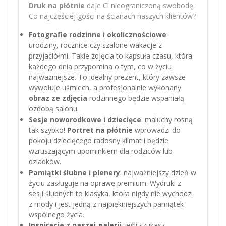
Druk na płótnie
daje Ci nieograniczoną swobodę.
Co najczęściej gości na ścianach naszych klientów?
Fotografie rodzinne i okolicznościowe
:
urodziny, rocznice czy szalone wakacje z
przyjaciółmi. Takie zdjęcia to kapsuła czasu, która
każdego dnia przypomina o tym, co w życiu
najważniejsze. To idealny prezent, który zawsze
wywołuje uśmiech, a profesjonalnie wykonany
obraz ze zdjęcia
rodzinnego będzie wspaniałą
ozdobą salonu.
Sesje noworodkowe i dziecięce
: maluchy rosną
tak szybko!
Portret na płótnie
wprowadzi do
pokoju dziecięcego radosny klimat i będzie
wzruszającym upominkiem dla rodziców lub
dziadków.
Pamiątki ślubne i plenery
: najważniejszy dzień w
życiu zasługuje na oprawę premium. Wydruki z
sesji ślubnych to klasyka, która nigdy nie wychodzi
z mody i jest jedną z najpiękniejszych pamiątek
wspólnego życia.
Inspiracje z naszej galerii
: jeśli szukasz