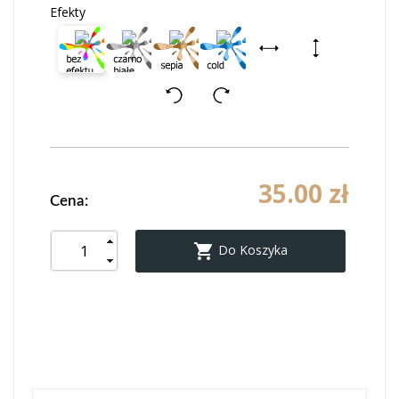
Efekty
35.00 zł
Cena:

Do Koszyka