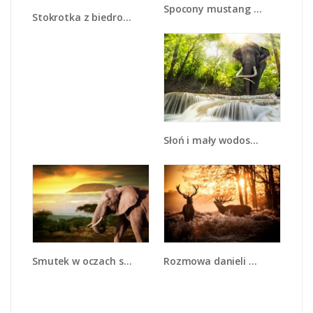
Spocony mustang nocą - Z215
Stokrotka z biedroneczką - Z015
Słoń i mały wodospad - Z305
Smutek w oczach słonia - Z275
Rozmowa danieli w lesie - Z225