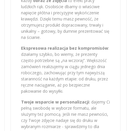
każdy
obraz ze zdjęcia
to efekt pracy
ludzkich rąk. Osobiście dbamy o właściwe
napięcie płótna i precyzyjne wykończenie
krawędzi. Dzięki temu masz pewność, że
otrzymujesz produkt dopracowany, trwały i
unikalny – gotowy, by dumnie prezentować się
na ścianie.
Ekspresowa realizacja bez kompromisów
:
działamy szybko, bo wiemy, że prezenty
często potrzebne są „na wczoraj”. Większość
zamówień realizujemy w ciągu jednego dnia
roboczego, zachowując przy tym najwyższą
staranność na każdym etapie: od druku, przez
ręczne naciąganie, aż po bezpieczne
pakowanie do wysyłki.
Twoje wsparcie w personalizacji
: dajemy Ci
pełną swobodę w wyborze formatu, ale
służymy też pomocą. Jeśli nie masz pewności,
czy Twoje zdjęcie nadaje się do druku w
wybranym rozmiarze - sprawdzimy to dla