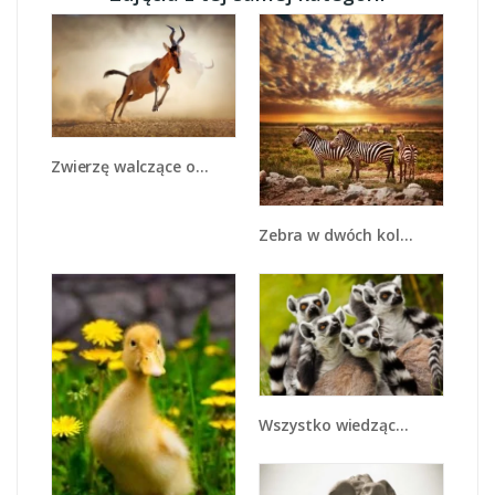
Zwierzę walczące o przeżycie - Z291
Zebra w dwóch kolorach - Z221
Wszystko wiedzące lemury - Z259