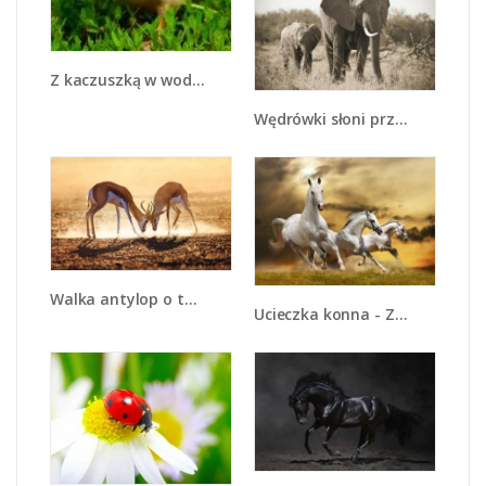
Z kaczuszką w wodzie - Z169
Wędrówki słoni przez sawannę - Z081
Walka antylop o terytorium - Z292
Ucieczka konna - Z179