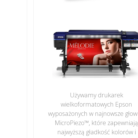
Używamy drukarek
wielkoformatowych Epson
wyposażonych w najnowsze głow
MicroPiezo™, które zapewniaj
najwyższą gładkość kolorów i