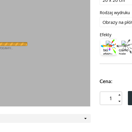
Rodzaj wydruku
Efekty
OGRAFII...
Cena: