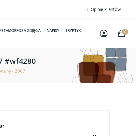
Opinie klientów
METAMORFOZA ZDJĘCIA
NAPISY
TRYPTYKI
0
07 #wf4280
odziny - Z307
ar