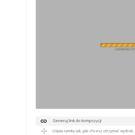
ŁADOWANIE FOT
link
Generuj link do kompozycji
Ustaw ramkę tak, jaki chcesz otrzymać wydruk.