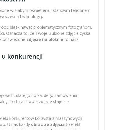
obione w słabym oświetleniu, starszym telefonem
nowoczesną technologią.
wrócić blask nawet problematycznym fotografiom.
ci. Oznacza to, że Twoje ulubione zdjęcie zyska
Tak odświeżone
zdjęcie na płótnie
to nasz
z u konkurencji
zegółach, dlatego do każdego zamówienia
ny. To tutaj Twoje zdjęcie staje się
 wielu konkurentów korzysta z maszynowych
owo. U nas każdy
obraz ze zdjęcia
to efekt