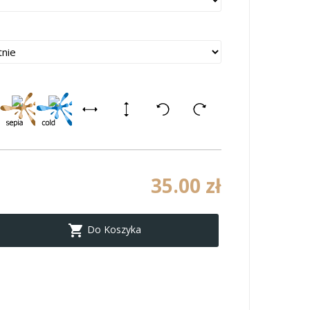
35.00 zł

Do Koszyka