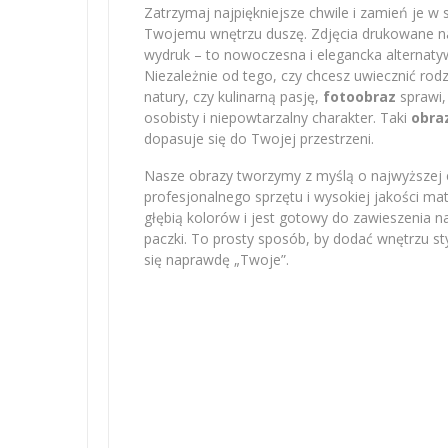
Zatrzymaj najpiękniejsze chwile i zamień je w 
Twojemu wnętrzu duszę. Zdjęcia drukowane na 
wydruk – to nowoczesna i elegancka alternatyw
Niezależnie od tego, czy chcesz uwiecznić r
natury, czy kulinarną pasję,
fotoobraz
sprawi,
osobisty i niepowtarzalny charakter. Taki
obra
dopasuje się do Twojej przestrzeni.
Nasze obrazy tworzymy z myślą o najwyższej e
profesjonalnego sprzętu i wysokiej jakości m
głębią kolorów i jest gotowy do zawieszenia na
paczki. To prosty sposób, by dodać wnętrzu sty
się naprawdę „Twoje”.