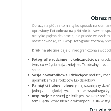
Obraz n
Obrazy na płótnie to nie tylko sposób na odmianę
oprawiony
fotoobraz na płótnie
to zawsze spra
nie tylko piękną dekoracją, ale przede wszystki
masz pewność, że Twoje fotografie zostaną pro
Druk na płótnie
daje Ci nieograniczoną swobodę
Fotografie rodzinne i okolicznościowe
: urodz
tym, co w życiu najważniejsze. To idealny preze
salonu.
Sesje noworodkowe i dziecięce
: maluchy rosn
upominkiem dla rodziców lub dziadków.
Pamiątki ślubne i plenery
: najważniejszy dzień
jedną z najpiękniejszych pamiątek wspólnego życ
Inspiracje z naszej galerii
: jeśli szukasz profe
tam ujęcia, które idealnie wkomponują się w sty
Drugie ż