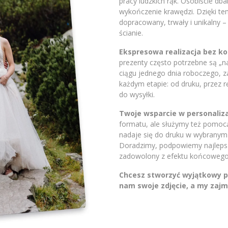
pracy ludzkich rąk. Osobiście db
wykończenie krawędzi. Dzięki t
dopracowany, trwały i unikalny 
ścianie.
Ekspresowa realizacja bez 
prezenty często potrzebne są „
ciągu jednego dnia roboczego, 
każdym etapie: od druku, przez 
do wysyłki.
Twoje wsparcie w personaliza
formatu, ale służymy też pomocą.
nadaje się do druku w wybranym 
Doradzimy, podpowiemy najlepsze
zadowolony z efektu końcowego
Chcesz stworzyć wyjątkowy pr
nam swoje zdjęcie, a my zajm