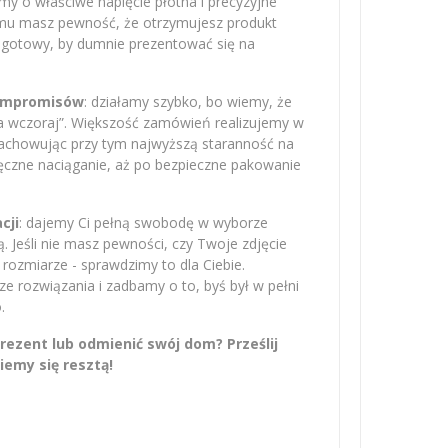
amy o właściwe napięcie płótna i precyzyjne
emu masz pewność, że otrzymujesz produkt
– gotowy, by dumnie prezentować się na
kompromisów
: działamy szybko, bo wiemy, że
na wczoraj”. Większość zamówień realizujemy w
zachowując przy tym najwyższą staranność na
ręczne naciąganie, aż po bezpieczne pakowanie
cji
: dajemy Ci pełną swobodę w wyborze
 Jeśli nie masz pewności, czy Twoje zdjęcie
rozmiarze - sprawdzimy to dla Ciebie.
 rozwiązania i zadbamy o to, byś był w pełni
.
ezent lub odmienić swój dom? Prześlij
iemy się resztą!