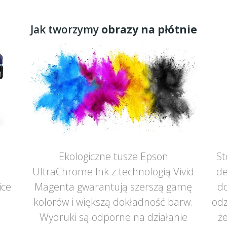
Jak tworzymy
obrazy na płótnie
Ekologiczne tusze Epson
St
UltraChrome Ink z technologią Vivid
de
ice
Magenta gwarantują szerszą gamę
do
ą
kolorów i większą dokładność barw.
odz
Wydruki są odporne na działanie
że