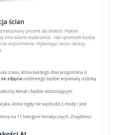
ja ścian
nalizowany prezent dla bliskich. Pięknie
zy inne ważne wydarzenia - taki upominek będzie
ejsze wspomnienia. Wybierając nasze obrazy,
.
apsuła czasu, która każdego dnia przypomina o
 ze zdjęcia
rodzinnego będzie wspaniałą ozdobą
adosny klimat i będzie wzruszającym
asyka, która nigdy nie wychodzi z mody i jest
loną na 11 kategorii tematycznych. Znajdziesz
kości AI