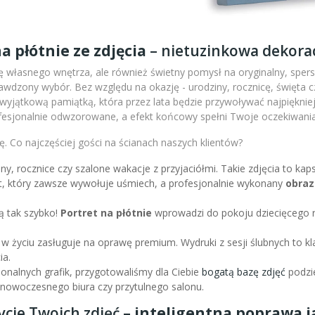
a płótnie ze zdjęcia
– nietuzinkowa dekorac
 własnego wnętrza, ale również świetny pomysł na oryginalny, sperso
wdzony wybór. Bez względu na okazję - urodziny, rocznicę, święta c
m wyjątkową pamiątką, która przez lata będzie przywoływać najpiękni
fesjonalnie odwzorowane, a efekt końcowy spełni Twoje oczekiwania
. Co najczęściej gości na ścianach naszych klientów?
iny, rocznice czy szalone wakacje z przyjaciółmi. Takie zdjęcia to k
nt, który zawsze wywołuje uśmiech, a profesjonalnie wykonany
obraz
ą tak szybko!
Portret na płótnie
wprowadzi do pokoju dziecięcego r
 w życiu zasługuje na oprawę premium. Wydruki z sesji ślubnych to kl
ia.
sjonalnych grafik, przygotowaliśmy dla Ciebie
bogatą bazę zdjęć
podzie
l nowoczesnego biura czy przytulnego salonu.
ycie Twoich zdjęć –
inteligentna poprawa ja