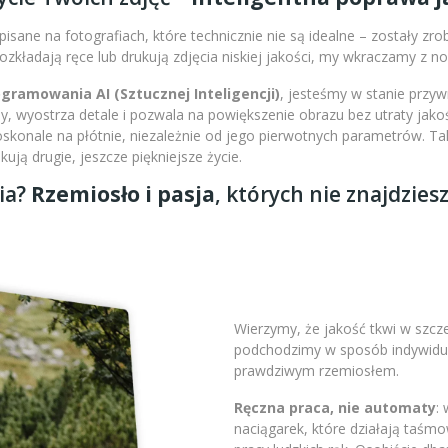
isane na fotografiach, które technicznie nie są idealne – zostały zr
 rozkładają ręce lub drukują zdjęcia niskiej jakości, my wkraczamy z 
amowania AI (Sztucznej Inteligencji)
, jesteśmy w stanie przy
 wyostrza detale i pozwala na powiększenie obrazu bez utraty jakoś
doskonale na płótnie, niezależnie od jego pierwotnych parametrów. 
ją drugie, jeszcze piękniejsze życie.
ia?
Rzemiosło i pasja
, których nie znajdzies
Wierzymy, że jakość tkwi w szc
podchodzimy w sposób indywidual
prawdziwym rzemiosłem.
Ręczna praca, nie automaty
:
naciągarek, które działają taśm