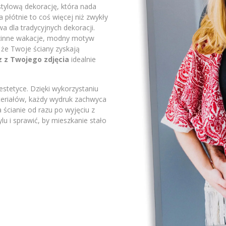
stylową dekorację, która nada
płótnie to coś więcej niż zwykły
a dla tradycyjnych dekoracji.
odzinne wakacje, modny motyw
 że Twoje ściany zyskają
z z Twojego zdjęcia
idealnie
stetyce. Dzięki wykorzystaniu
ateriałów, każdy wydruk zachwyca
 ścianie od razu po wyjęciu z
lu i sprawić, by mieszkanie stało