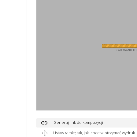
ŁADOWANIE FOT
link
Generuj link do kompozycji
Ustaw ramkę tak, jaki chcesz otrzymać wydruk.