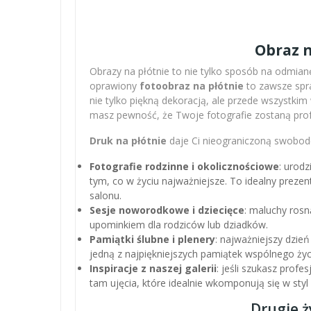
Obraz n
Obrazy na płótnie to nie tylko sposób na odmianę
oprawiony
fotoobraz na płótnie
to zawsze spra
nie tylko piękną dekoracją, ale przede wszystki
masz pewność, że Twoje fotografie zostaną pro
Druk na płótnie
daje Ci nieograniczoną swobodę
Fotografie rodzinne i okolicznościowe
: urodz
tym, co w życiu najważniejsze. To idealny preze
salonu.
Sesje noworodkowe i dziecięce
: maluchy rosn
upominkiem dla rodziców lub dziadków.
Pamiątki ślubne i plenery
: najważniejszy dzień
jedną z najpiękniejszych pamiątek wspólnego życ
Inspiracje z naszej galerii
: jeśli szukasz profe
tam ujęcia, które idealnie wkomponują się w sty
Drugie ż