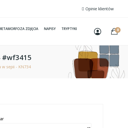
Opinie klientów
METAMORFOZA ZDJĘCIA
NAPISY
TRYPTYKI
0
34 #wf3415
 w sepii - KN734
ar