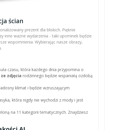
ja ścian
nalizowany prezent dla bliskich. Pięknie
zy inne ważne wydarzenia - taki upominek będzie
ejsze wspomnienia. Wybierając nasze obrazy,
.
apsuła czasu, która każdego dnia przypomina o
 ze zdjęcia
rodzinnego będzie wspaniałą ozdobą
adosny klimat i będzie wzruszającym
asyka, która nigdy nie wychodzi z mody i jest
loną na 11 kategorii tematycznych. Znajdziesz
kości AI