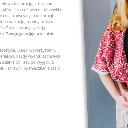
stylową dekorację, która nada
płótnie to coś więcej niż zwykły
a dla tradycyjnych dekoracji.
odzinne wakacje, modny motyw
 że Twoje ściany zyskają
z z Twojego zdjęcia
idealnie
stetyce. Dzięki wykorzystaniu
ateriałów, każdy wydruk zachwyca
 ścianie od razu po wyjęciu z
lu i sprawić, by mieszkanie stało