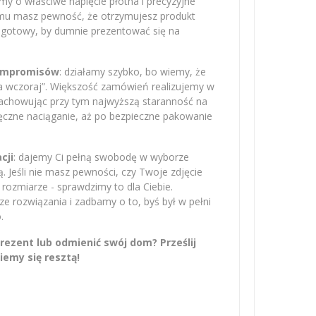
amy o właściwe napięcie płótna i precyzyjne
emu masz pewność, że otrzymujesz produkt
– gotowy, by dumnie prezentować się na
kompromisów
: działamy szybko, bo wiemy, że
na wczoraj”. Większość zamówień realizujemy w
zachowując przy tym najwyższą staranność na
ręczne naciąganie, aż po bezpieczne pakowanie
cji
: dajemy Ci pełną swobodę w wyborze
 Jeśli nie masz pewności, czy Twoje zdjęcie
rozmiarze - sprawdzimy to dla Ciebie.
 rozwiązania i zadbamy o to, byś był w pełni
.
ezent lub odmienić swój dom? Prześlij
iemy się resztą!