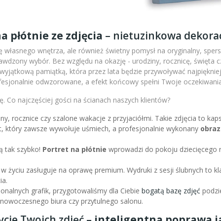
a płótnie ze zdjęcia
– nietuzinkowa dekorac
 własnego wnętrza, ale również świetny pomysł na oryginalny, sperso
wdzony wybór. Bez względu na okazję - urodziny, rocznicę, święta c
m wyjątkową pamiątką, która przez lata będzie przywoływać najpiękni
fesjonalnie odwzorowane, a efekt końcowy spełni Twoje oczekiwania
. Co najczęściej gości na ścianach naszych klientów?
iny, rocznice czy szalone wakacje z przyjaciółmi. Takie zdjęcia to k
nt, który zawsze wywołuje uśmiech, a profesjonalnie wykonany
obraz
ą tak szybko!
Portret na płótnie
wprowadzi do pokoju dziecięcego r
 w życiu zasługuje na oprawę premium. Wydruki z sesji ślubnych to kl
ia.
sjonalnych grafik, przygotowaliśmy dla Ciebie
bogatą bazę zdjęć
podzie
l nowoczesnego biura czy przytulnego salonu.
ycie Twoich zdjęć –
inteligentna poprawa ja