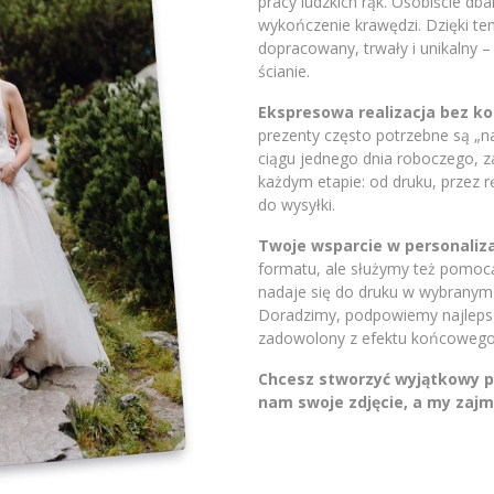
pracy ludzkich rąk. Osobiście db
wykończenie krawędzi. Dzięki t
dopracowany, trwały i unikalny 
ścianie.
Ekspresowa realizacja bez 
prezenty często potrzebne są „
ciągu jednego dnia roboczego, 
każdym etapie: od druku, przez 
do wysyłki.
Twoje wsparcie w personaliza
formatu, ale służymy też pomocą.
nadaje się do druku w wybranym 
Doradzimy, podpowiemy najlepsze
zadowolony z efektu końcowego
Chcesz stworzyć wyjątkowy pr
nam swoje zdjęcie, a my zajm