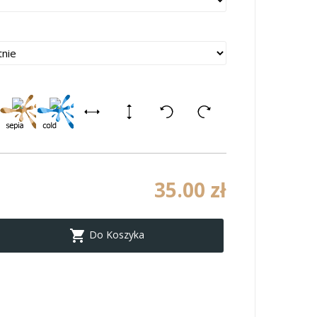
35.00 zł

Do Koszyka