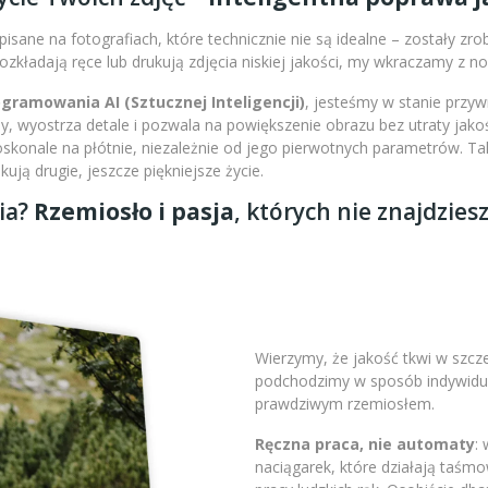
isane na fotografiach, które technicznie nie są idealne – zostały zr
 rozkładają ręce lub drukują zdjęcia niskiej jakości, my wkraczamy z 
amowania AI (Sztucznej Inteligencji)
, jesteśmy w stanie przy
 wyostrza detale i pozwala na powiększenie obrazu bez utraty jakoś
doskonale na płótnie, niezależnie od jego pierwotnych parametrów. 
ją drugie, jeszcze piękniejsze życie.
ia?
Rzemiosło i pasja
, których nie znajdzies
Wierzymy, że jakość tkwi w szc
podchodzimy w sposób indywidual
prawdziwym rzemiosłem.
Ręczna praca, nie automaty
:
naciągarek, które działają taśm