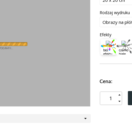
Rodzaj wydruku
Efekty
OGRAFII...
Cena: