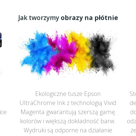
Jak tworzymy
obrazy na płótnie
Ekologiczne tusze Epson
St
UltraChrome Ink z technologią Vivid
de
ice
Magenta gwarantują szerszą gamę
do
ą
kolorów i większą dokładność barw.
odz
Wydruki są odporne na działanie
że