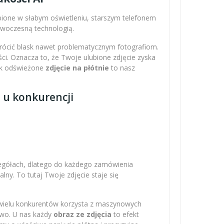
obione w słabym oświetleniu, starszym telefonem
nowoczesną technologią.
wrócić blask nawet problematycznym fotografiom.
ci. Oznacza to, że Twoje ulubione zdjęcie zyska
Tak odświeżone
zdjęcie na płótnie
to nasz
z u konkurencji
zegółach, dlatego do każdego zamówienia
ny. To tutaj Twoje zdjęcie staje się
 wielu konkurentów korzysta z maszynowych
owo. U nas każdy
obraz ze zdjęcia
to efekt