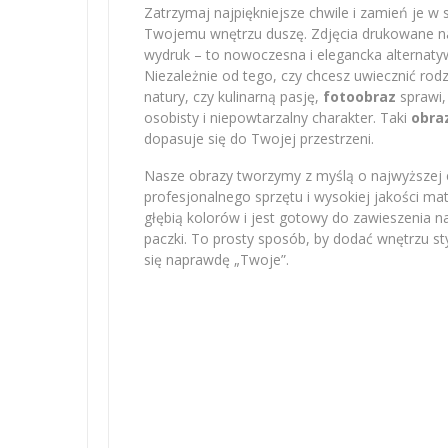
Zatrzymaj najpiękniejsze chwile i zamień je w 
Twojemu wnętrzu duszę. Zdjęcia drukowane na 
wydruk – to nowoczesna i elegancka alternatyw
Niezależnie od tego, czy chcesz uwiecznić r
natury, czy kulinarną pasję,
fotoobraz
sprawi,
osobisty i niepowtarzalny charakter. Taki
obra
dopasuje się do Twojej przestrzeni.
Nasze obrazy tworzymy z myślą o najwyższej e
profesjonalnego sprzętu i wysokiej jakości m
głębią kolorów i jest gotowy do zawieszenia na
paczki. To prosty sposób, by dodać wnętrzu sty
się naprawdę „Twoje”.