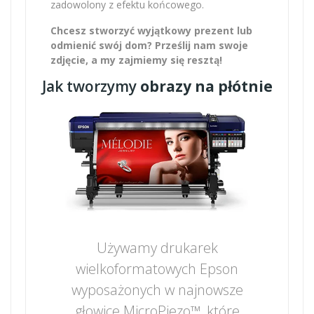
zadowolony z efektu końcowego.
Chcesz stworzyć wyjątkowy prezent lub
odmienić swój dom? Prześlij nam swoje
zdjęcie, a my zajmiemy się resztą!
Jak tworzymy
obrazy na płótnie
Używamy drukarek
wielkoformatowych Epson
wyposażonych w najnowsze
głowice MicroPiezo™, które