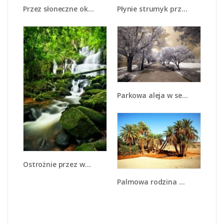
Przez słoneczne okulary - KN991
Płynie strumyk przez zielony las - KN1262A
Parkowa aleja w sepii - KN734
Ostrożnie przez wodospad - KN890
Palmowa rodzina w komplecie - KN809