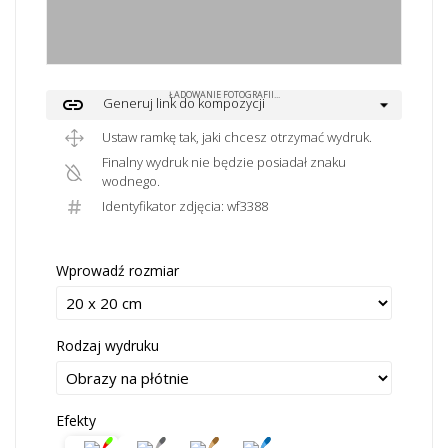
ŁADOWANIE FOTOGRAFII...
link
Generuj link do kompozycji
Ustaw ramkę tak, jaki chcesz otrzymać wydruk.
Finalny wydruk nie będzie posiadał znaku
wodnego.
Identyfikator zdjęcia: wf3388
Wprowadź rozmiar
Rodzaj wydruku
Efekty