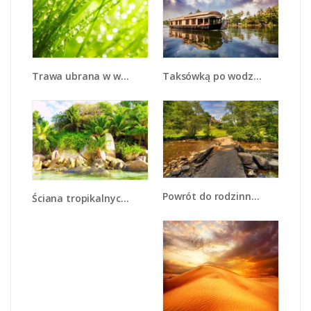
Trawa ubrana w wodne korale - KN341
Taksówką po wodzie - KN1166A
Powrót do rodzinnego domu - KN937
Ściana tropikalnych drzew - KN086