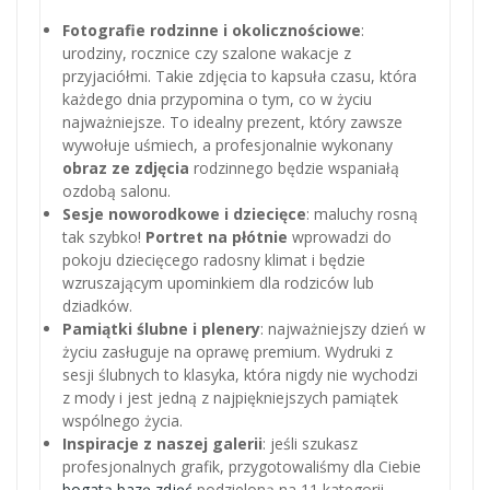
Fotografie rodzinne i okolicznościowe
:
urodziny, rocznice czy szalone wakacje z
przyjaciółmi. Takie zdjęcia to kapsuła czasu, która
każdego dnia przypomina o tym, co w życiu
najważniejsze. To idealny prezent, który zawsze
wywołuje uśmiech, a profesjonalnie wykonany
obraz ze zdjęcia
rodzinnego będzie wspaniałą
ozdobą salonu.
Sesje noworodkowe i dziecięce
: maluchy rosną
tak szybko!
Portret na płótnie
wprowadzi do
pokoju dziecięcego radosny klimat i będzie
wzruszającym upominkiem dla rodziców lub
dziadków.
Pamiątki ślubne i plenery
: najważniejszy dzień w
życiu zasługuje na oprawę premium. Wydruki z
sesji ślubnych to klasyka, która nigdy nie wychodzi
z mody i jest jedną z najpiękniejszych pamiątek
wspólnego życia.
Inspiracje z naszej galerii
: jeśli szukasz
profesjonalnych grafik, przygotowaliśmy dla Ciebie
bogatą bazę zdjęć
podzieloną na 11 kategorii