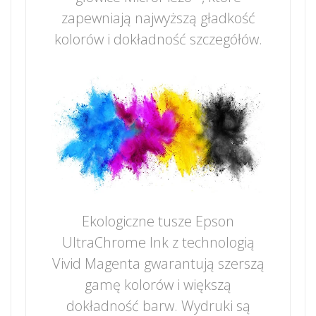
zapewniają najwyższą gładkość
kolorów i dokładność szczegółów.
Ekologiczne tusze Epson
UltraChrome Ink z technologią
Vivid Magenta gwarantują szerszą
gamę kolorów i większą
dokładność barw. Wydruki są