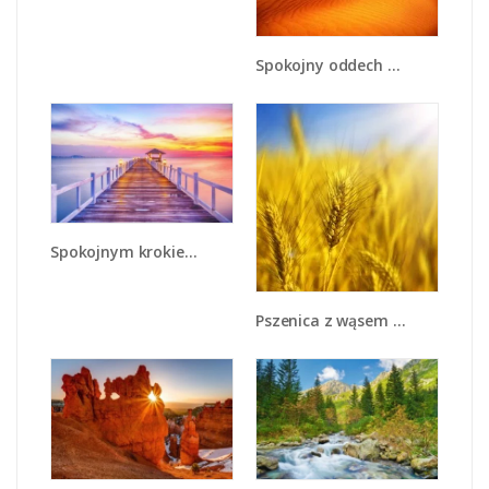
Spokojny oddech w pustynnym klimacie - KN567
Spokojnym krokiem po moście - KN918
Pszenica z wąsem - KN412