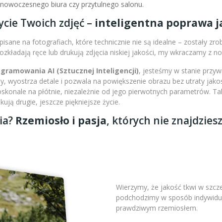
l nowoczesnego biura czy przytulnego salonu.
ycie Twoich zdjęć –
inteligentna poprawa ja
isane na fotografiach, które technicznie nie są idealne – zostały zr
 rozkładają ręce lub drukują zdjęcia niskiej jakości, my wkraczamy z 
amowania AI (Sztucznej Inteligencji)
, jesteśmy w stanie przy
 wyostrza detale i pozwala na powiększenie obrazu bez utraty jakoś
doskonale na płótnie, niezależnie od jego pierwotnych parametrów. 
ją drugie, jeszcze piękniejsze życie.
ia?
Rzemiosło i pasja
, których nie znajdzies
Wierzymy, że jakość tkwi w szc
podchodzimy w sposób indywidual
prawdziwym rzemiosłem.