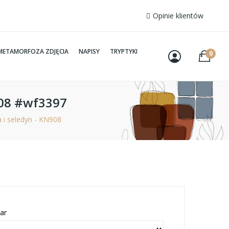
Opinie klientów
METAMORFOZA ZDJĘCIA
NAPISY
TRYPTYKI
0
908 #wf3397
i seledyn - KN908
ar