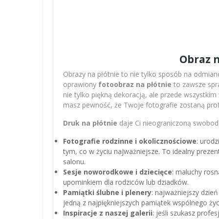
Obraz n
Obrazy na płótnie to nie tylko sposób na odmianę
oprawiony
fotoobraz na płótnie
to zawsze spra
nie tylko piękną dekoracją, ale przede wszystki
masz pewność, że Twoje fotografie zostaną pro
Druk na płótnie
daje Ci nieograniczoną swobodę
Fotografie rodzinne i okolicznościowe
: urodz
tym, co w życiu najważniejsze. To idealny preze
salonu.
Sesje noworodkowe i dziecięce
: maluchy rosn
upominkiem dla rodziców lub dziadków.
Pamiątki ślubne i plenery
: najważniejszy dzień
jedną z najpiękniejszych pamiątek wspólnego życ
Inspiracje z naszej galerii
: jeśli szukasz profe