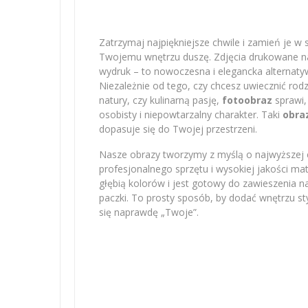
Zatrzymaj najpiękniejsze chwile i zamień je w 
Twojemu wnętrzu duszę. Zdjęcia drukowane na 
wydruk – to nowoczesna i elegancka alternatyw
Niezależnie od tego, czy chcesz uwiecznić r
natury, czy kulinarną pasję,
fotoobraz
sprawi,
osobisty i niepowtarzalny charakter. Taki
obra
dopasuje się do Twojej przestrzeni.
Nasze obrazy tworzymy z myślą o najwyższej e
profesjonalnego sprzętu i wysokiej jakości m
głębią kolorów i jest gotowy do zawieszenia na
paczki. To prosty sposób, by dodać wnętrzu sty
się naprawdę „Twoje”.