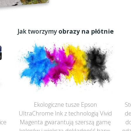
Jak tworzymy
obrazy na płótnie
Ekologiczne tusze Epson
St
UltraChrome Ink z technologią Vivid
de
ice
Magenta gwarantują szerszą gamę
do
ą
kolorów i większą dokładność barw.
odz