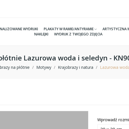
NALIZOWANE WYDRUKI
PLAKATY W RAMIE/ANTYRAMIE
ARTYSTYCZNA 
NAKLEJKI
WYDRUK Z TWOJEGO ZDJĘCIA
płótnie Lazurowa woda i seledyn - KN
brazy na płótnie
Motywy
Krajobrazy i natura
Lazurowa woda 
Wprowadź rozmi