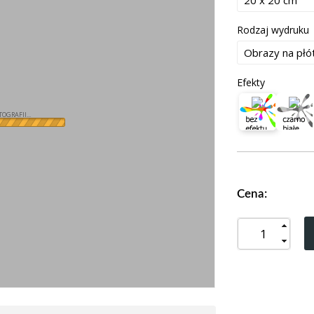
Rodzaj wydruku
Efekty
OGRAFII...
Cena: