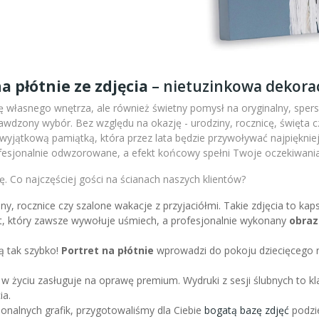
a płótnie ze zdjęcia
– nietuzinkowa dekorac
 własnego wnętrza, ale również świetny pomysł na oryginalny, sperso
wdzony wybór. Bez względu na okazję - urodziny, rocznicę, święta c
m wyjątkową pamiątką, która przez lata będzie przywoływać najpiękni
fesjonalnie odwzorowane, a efekt końcowy spełni Twoje oczekiwania
. Co najczęściej gości na ścianach naszych klientów?
iny, rocznice czy szalone wakacje z przyjaciółmi. Takie zdjęcia to k
nt, który zawsze wywołuje uśmiech, a profesjonalnie wykonany
obraz
ą tak szybko!
Portret na płótnie
wprowadzi do pokoju dziecięcego r
 w życiu zasługuje na oprawę premium. Wydruki z sesji ślubnych to kl
ia.
sjonalnych grafik, przygotowaliśmy dla Ciebie
bogatą bazę zdjęć
podzie