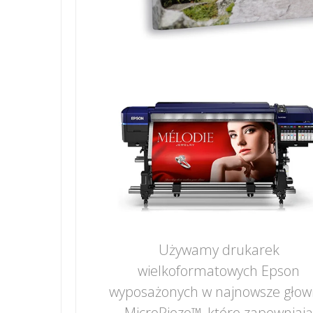
Używamy drukarek
wielkoformatowych Epson
wyposażonych w najnowsze głow
MicroPiezo™, które zapewniaj