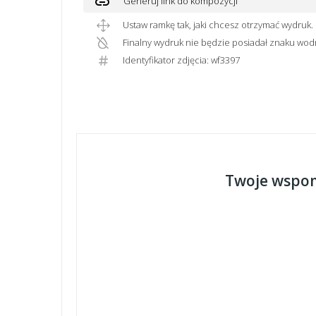
link
Generuj link do kompozycji
Ustaw ramkę tak, jaki chcesz otrzymać wydruk.
Finalny wydruk nie będzie posiadał znaku wod
Identyfikator zdjęcia: wf3397
Twoje wspom