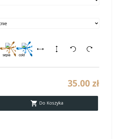
35.00 zł

Do Koszyka