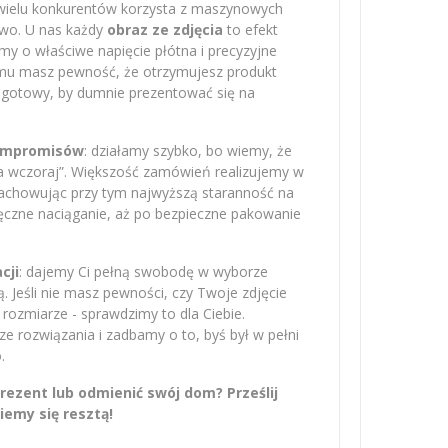
 wielu konkurentów korzysta z maszynowych
owo. U nas każdy
obraz ze zdjęcia
to efekt
amy o właściwe napięcie płótna i precyzyjne
emu masz pewność, że otrzymujesz produkt
– gotowy, by dumnie prezentować się na
kompromisów
: działamy szybko, bo wiemy, że
na wczoraj”. Większość zamówień realizujemy w
zachowując przy tym najwyższą staranność na
ręczne naciąganie, aż po bezpieczne pakowanie
cji
: dajemy Ci pełną swobodę w wyborze
 Jeśli nie masz pewności, czy Twoje zdjęcie
rozmiarze - sprawdzimy to dla Ciebie.
 rozwiązania i zadbamy o to, byś był w pełni
.
ezent lub odmienić swój dom? Prześlij
iemy się resztą!