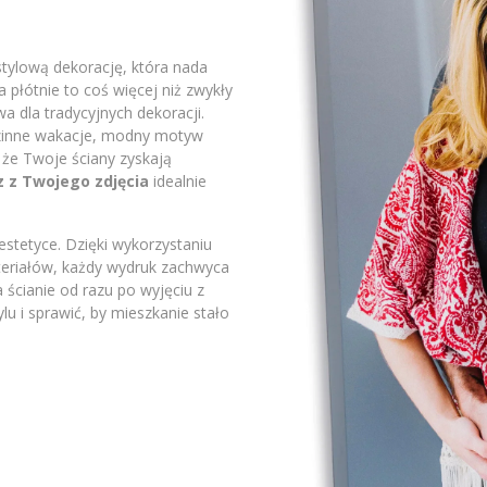
stylową dekorację, która nada
płótnie to coś więcej niż zwykły
a dla tradycyjnych dekoracji.
odzinne wakacje, modny motyw
 że Twoje ściany zyskają
z z Twojego zdjęcia
idealnie
stetyce. Dzięki wykorzystaniu
ateriałów, każdy wydruk zachwyca
 ścianie od razu po wyjęciu z
lu i sprawić, by mieszkanie stało