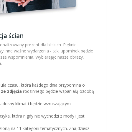
ja ścian
nalizowany prezent dla bliskich. Pięknie
zy inne ważne wydarzenia - taki upominek będzie
ejsze wspomnienia. Wybierając nasze obrazy,
.
apsuła czasu, która każdego dnia przypomina o
 ze zdjęcia
rodzinnego będzie wspaniałą ozdobą
adosny klimat i będzie wzruszającym
asyka, która nigdy nie wychodzi z mody i jest
loną na 11 kategorii tematycznych. Znajdziesz