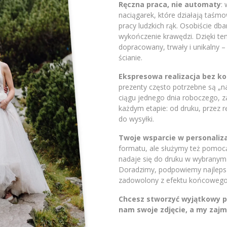
Ręczna praca, nie automaty
:
naciągarek, które działają taśm
pracy ludzkich rąk. Osobiście db
wykończenie krawędzi. Dzięki t
dopracowany, trwały i unikalny 
ścianie.
Ekspresowa realizacja bez 
prezenty często potrzebne są „
ciągu jednego dnia roboczego, 
każdym etapie: od druku, przez 
do wysyłki.
Twoje wsparcie w personaliza
formatu, ale służymy też pomocą.
nadaje się do druku w wybranym 
Doradzimy, podpowiemy najlepsze
zadowolony z efektu końcowego
Chcesz stworzyć wyjątkowy pr
nam swoje zdjęcie, a my zajm