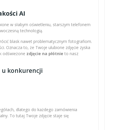
kości AI
obione w słabym oświetleniu, starszym telefonem
nowoczesną technologią.
wrócić blask nawet problematycznym fotografiom.
ci. Oznacza to, że Twoje ulubione zdjęcie zyska
Tak odświeżone
zdjęcie na płótnie
to nasz
z u konkurencji
zegółach, dlatego do każdego zamówienia
ny. To tutaj Twoje zdjęcie staje się