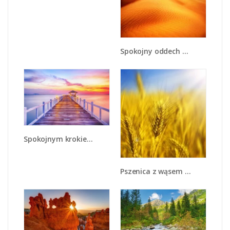
Spokojny oddech w pustynnym klimacie - KN567
Spokojnym krokiem po moście - KN918
Pszenica z wąsem - KN412