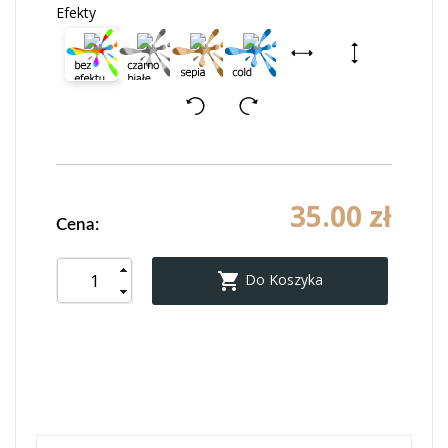
Efekty
35.00 zł
Cena:

Do Koszyka