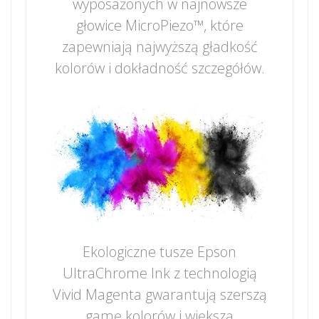
wyposażonych w najnowsze
głowice MicroPiezo™, które
zapewniają najwyższą gładkość
kolorów i dokładność szczegółów.
Ekologiczne tusze Epson
UltraChrome Ink z technologią
Vivid Magenta gwarantują szerszą
gamę kolorów i większą