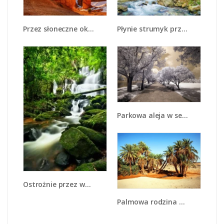
Przez słoneczne okulary - KN991
Płynie strumyk przez zielony las - KN1262A
Parkowa aleja w sepii - KN734
Ostrożnie przez wodospad - KN890
Palmowa rodzina w komplecie - KN809