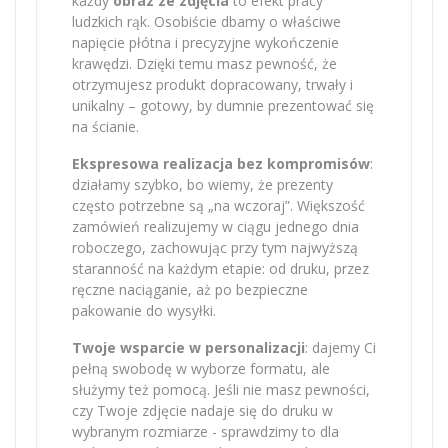
każdy
obraz ze zdjęcia
to efekt pracy
ludzkich rąk. Osobiście dbamy o właściwe
napięcie płótna i precyzyjne wykończenie
krawędzi. Dzięki temu masz pewność, że
otrzymujesz produkt dopracowany, trwały i
unikalny – gotowy, by dumnie prezentować się
na ścianie.
Ekspresowa realizacja bez kompromisów
:
działamy szybko, bo wiemy, że prezenty
często potrzebne są „na wczoraj”. Większość
zamówień realizujemy w ciągu jednego dnia
roboczego, zachowując przy tym najwyższą
staranność na każdym etapie: od druku, przez
ręczne naciąganie, aż po bezpieczne
pakowanie do wysyłki.
Twoje wsparcie w personalizacji
: dajemy Ci
pełną swobodę w wyborze formatu, ale
służymy też pomocą. Jeśli nie masz pewności,
czy Twoje zdjęcie nadaje się do druku w
wybranym rozmiarze - sprawdzimy to dla