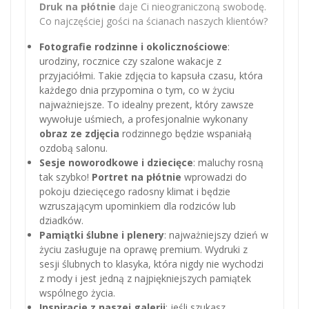
Druk na płótnie
daje Ci nieograniczoną swobodę.
Co najczęściej gości na ścianach naszych klientów?
Fotografie rodzinne i okolicznościowe
:
urodziny, rocznice czy szalone wakacje z
przyjaciółmi. Takie zdjęcia to kapsuła czasu, która
każdego dnia przypomina o tym, co w życiu
najważniejsze. To idealny prezent, który zawsze
wywołuje uśmiech, a profesjonalnie wykonany
obraz ze zdjęcia
rodzinnego będzie wspaniałą
ozdobą salonu.
Sesje noworodkowe i dziecięce
: maluchy rosną
tak szybko!
Portret na płótnie
wprowadzi do
pokoju dziecięcego radosny klimat i będzie
wzruszającym upominkiem dla rodziców lub
dziadków.
Pamiątki ślubne i plenery
: najważniejszy dzień w
życiu zasługuje na oprawę premium. Wydruki z
sesji ślubnych to klasyka, która nigdy nie wychodzi
z mody i jest jedną z najpiękniejszych pamiątek
wspólnego życia.
Inspiracje z naszej galerii
: jeśli szukasz