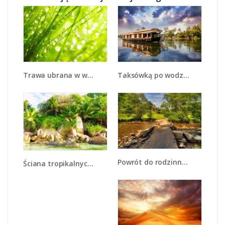
Trawa ubrana w wodne korale - KN341
Taksówką po wodzie - KN1166A
Powrót do rodzinnego domu - KN937
Ściana tropikalnych drzew - KN086