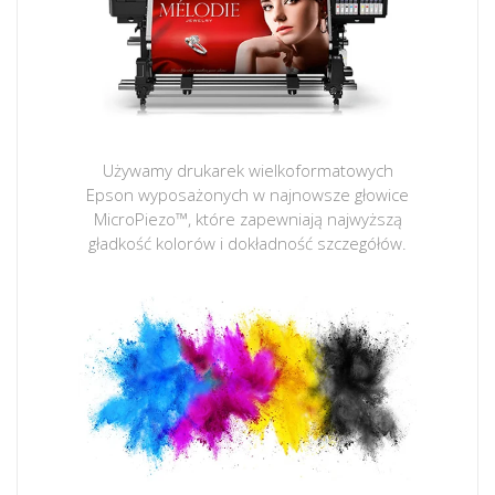
Używamy drukarek wielkoformatowych
Epson wyposażonych w najnowsze głowice
MicroPiezo™, które zapewniają najwyższą
gładkość kolorów i dokładność szczegółów.