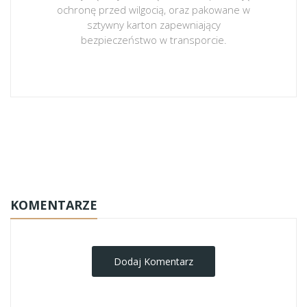
ochronę przed wilgocią, oraz pakowane w
sztywny karton zapewniający
bezpieczeństwo w transporcie.
obrazy-na-plotnie
KOMENTARZE
Dodaj Komentarz