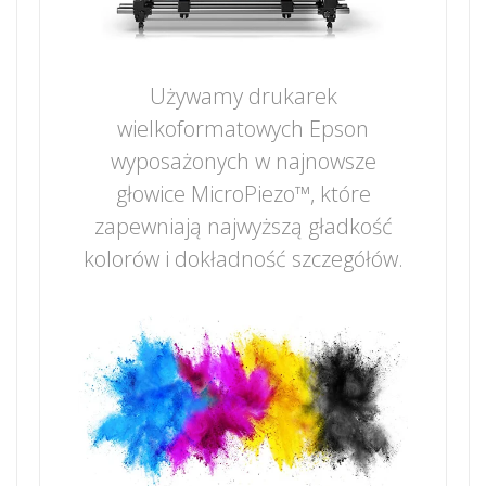
Używamy drukarek
wielkoformatowych Epson
wyposażonych w najnowsze
głowice MicroPiezo™, które
zapewniają najwyższą gładkość
kolorów i dokładność szczegółów.