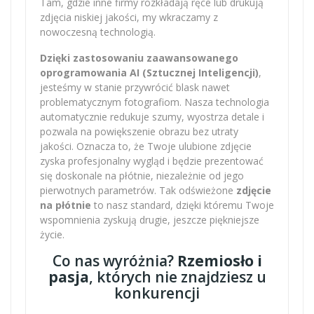
Tam, gdzie inne firmy rozkładają ręce lub drukują
zdjęcia niskiej jakości, my wkraczamy z
nowoczesną technologią.
Dzięki zastosowaniu zaawansowanego
oprogramowania AI (Sztucznej Inteligencji)
,
jesteśmy w stanie przywrócić blask nawet
problematycznym fotografiom. Nasza technologia
automatycznie redukuje szumy, wyostrza detale i
pozwala na powiększenie obrazu bez utraty
jakości. Oznacza to, że Twoje ulubione zdjęcie
zyska profesjonalny wygląd i będzie prezentować
się doskonale na płótnie, niezależnie od jego
pierwotnych parametrów. Tak odświeżone
zdjęcie
na płótnie
to nasz standard, dzięki któremu Twoje
wspomnienia zyskują drugie, jeszcze piękniejsze
życie.
Co nas wyróżnia?
Rzemiosło i
pasja
, których nie znajdziesz u
konkurencji