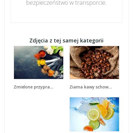
bezpieczeństwo w transporcie.
Zdjęcia z tej samej kategorii
Ziarna kawy schowane w ciemnym worku - JN660
Zmielone przyprawy w miarkach - JN735