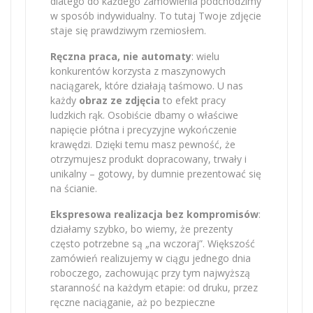
dlatego do każdego zamówienia podchodzimy
w sposób indywidualny. To tutaj Twoje zdjęcie
staje się prawdziwym rzemiosłem.
Ręczna praca, nie automaty
: wielu
konkurentów korzysta z maszynowych
naciągarek, które działają taśmowo. U nas
każdy
obraz ze zdjęcia
to efekt pracy
ludzkich rąk. Osobiście dbamy o właściwe
napięcie płótna i precyzyjne wykończenie
krawędzi. Dzięki temu masz pewność, że
otrzymujesz produkt dopracowany, trwały i
unikalny – gotowy, by dumnie prezentować się
na ścianie.
Ekspresowa realizacja bez kompromisów
:
działamy szybko, bo wiemy, że prezenty
często potrzebne są „na wczoraj”. Większość
zamówień realizujemy w ciągu jednego dnia
roboczego, zachowując przy tym najwyższą
staranność na każdym etapie: od druku, przez
ręczne naciąganie, aż po bezpieczne