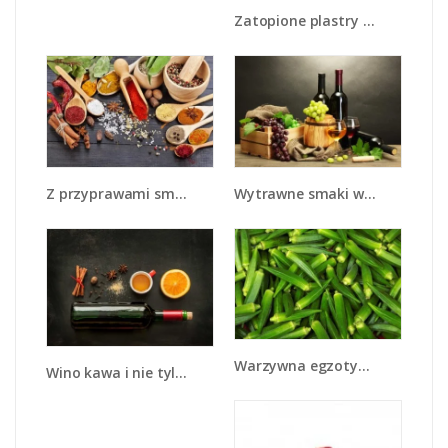
Zatopione plastry owoców - JN057
Z przyprawami smaczniej - JN707
Wytrawne smaki wina - JN289
Warzywna egzotyka - JN191
Wino kawa i nie tylko - JN583