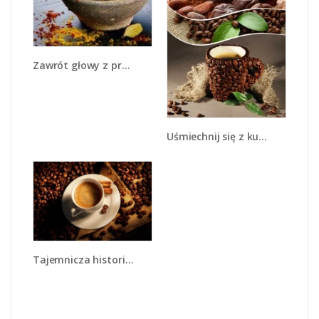
Zawrót głowy z przyprawami - JN550
Uśmiechnij się z kubkiem kawy - JN612
Tajemnicza historia z odrobiną kawy - JN475