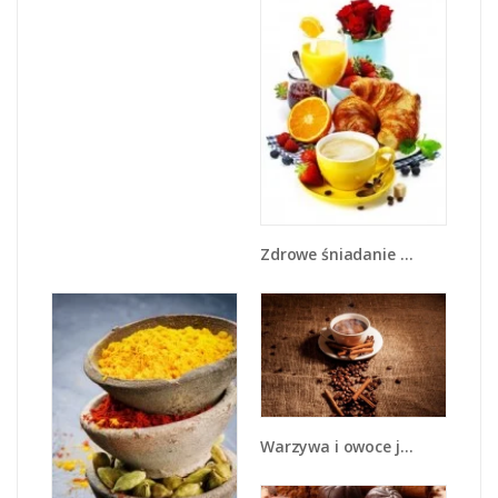
Zdrowe śniadanie dla zakochanych - JN240
Warzywa i owoce jesienią - JN711