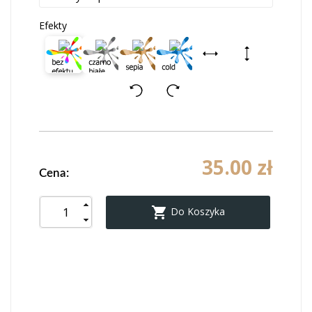
Efekty
35.00 zł
Cena:

Do Koszyka