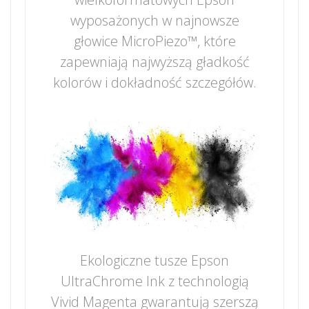
wyposażonych w najnowsze
głowice MicroPiezo™, które
zapewniają najwyższą gładkość
kolorów i dokładność szczegółów.
Ekologiczne tusze Epson
UltraChrome Ink z technologią
Vivid Magenta gwarantują szerszą