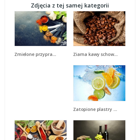
Zdjęcia z tej samej kategorii
Ziarna kawy schowane w ciemnym worku - JN660
Zmielone przyprawy w miarkach - JN735
Zatopione plastry owoców - JN057