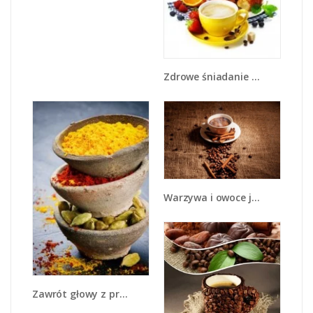
Zdrowe śniadanie dla zakochanych - JN240
Warzywa i owoce jesienią - JN711
Zawrót głowy z przyprawami - JN550