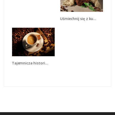
Uśmiechnij się z kubkiem kawy - JN612
Tajemnicza historia z odrobiną kawy - JN475