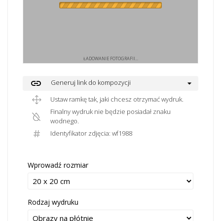
ŁADOWANIE FOTOGRAFII...
link
Generuj link do kompozycji
Ustaw ramkę tak, jaki chcesz otrzymać wydruk.
Finalny wydruk nie będzie posiadał znaku
wodnego.
Identyfikator zdjęcia: wf1988
Wprowadź rozmiar
Rodzaj wydruku