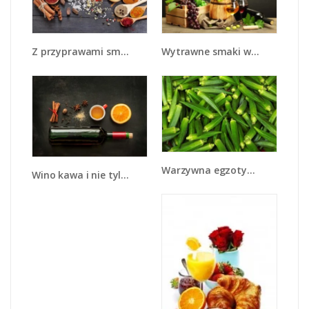
Z przyprawami smaczniej - JN707
Wytrawne smaki wina - JN289
Warzywna egzotyka - JN191
Wino kawa i nie tylko - JN583