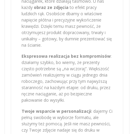
naciągarek, które działają taśmowo. U nas
każdy
obraz ze zdjęcia
to efekt pracy
ludzkich rąk. Osobiście dbamy o właściwe
napięcie płótna i precyzyjne wykończenie
krawędzi. Dzięki temu masz pewność, że
otrzymujesz produkt dopracowany, trwały i
unikalny – gotowy, by dumnie prezentować się
na ścianie.
Ekspresowa realizacja bez kompromisów
:
działamy szybko, bo wiemy, że prezenty
często potrzebne są „na wczoraj”. Większość
zamówień realizujemy w ciągu jednego dnia
roboczego, zachowując przy tym najwyższą
staranność na każdym etapie: od druku, przez
ręczne naciąganie, aż po bezpieczne
pakowanie do wysyłki.
Twoje wsparcie w personalizacji
: dajemy Ci
pełną swobodę w wyborze formatu, ale
służymy też pomocą. Jeśli nie masz pewności,
czy Twoje zdjęcie nadaje się do druku w