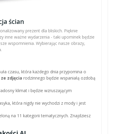
ja ścian
nalizowany prezent dla bliskich. Pięknie
zy inne ważne wydarzenia - taki upominek będzie
ejsze wspomnienia. Wybierając nasze obrazy,
.
apsuła czasu, która każdego dnia przypomina o
 ze zdjęcia
rodzinnego będzie wspaniałą ozdobą
adosny klimat i będzie wzruszającym
asyka, która nigdy nie wychodzi z mody i jest
loną na 11 kategorii tematycznych. Znajdziesz
kości AI