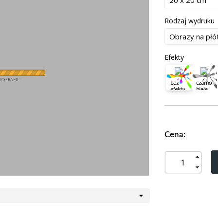
Rodzaj wydruku
Efekty
OGRAFII...
Cena: