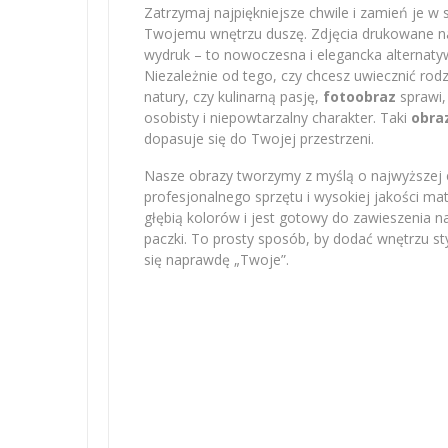
Zatrzymaj najpiękniejsze chwile i zamień je w 
Twojemu wnętrzu duszę. Zdjęcia drukowane na 
wydruk – to nowoczesna i elegancka alternatyw
Niezależnie od tego, czy chcesz uwiecznić r
natury, czy kulinarną pasję,
fotoobraz
sprawi,
osobisty i niepowtarzalny charakter. Taki
obra
dopasuje się do Twojej przestrzeni.
Nasze obrazy tworzymy z myślą o najwyższej e
profesjonalnego sprzętu i wysokiej jakości m
głębią kolorów i jest gotowy do zawieszenia na
paczki. To prosty sposób, by dodać wnętrzu sty
się naprawdę „Twoje”.