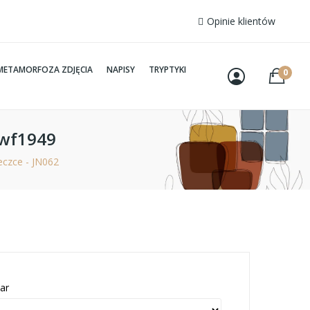
Opinie klientów
METAMORFOZA ZDJĘCIA
NAPISY
TRYPTYKI
0
#wf1949
eczce - JN062
ar