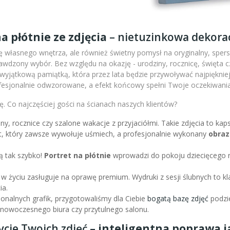
a płótnie ze zdjęcia
– nietuzinkowa dekorac
 własnego wnętrza, ale również świetny pomysł na oryginalny, sperso
wdzony wybór. Bez względu na okazję - urodziny, rocznicę, święta c
m wyjątkową pamiątką, która przez lata będzie przywoływać najpiękni
fesjonalnie odwzorowane, a efekt końcowy spełni Twoje oczekiwania
. Co najczęściej gości na ścianach naszych klientów?
iny, rocznice czy szalone wakacje z przyjaciółmi. Takie zdjęcia to k
nt, który zawsze wywołuje uśmiech, a profesjonalnie wykonany
obraz
ą tak szybko!
Portret na płótnie
wprowadzi do pokoju dziecięcego r
 w życiu zasługuje na oprawę premium. Wydruki z sesji ślubnych to kl
ia.
sjonalnych grafik, przygotowaliśmy dla Ciebie
bogatą bazę zdjęć
podzie
l nowoczesnego biura czy przytulnego salonu.
ycie Twoich zdjęć –
inteligentna poprawa ja