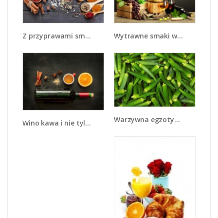
Z przyprawami smaczniej - JN707
Wytrawne smaki wina - JN289
Warzywna egzotyka - JN191
Wino kawa i nie tylko - JN583