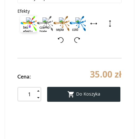
Efekty
35.00 zł
Cena:

Do Koszyka