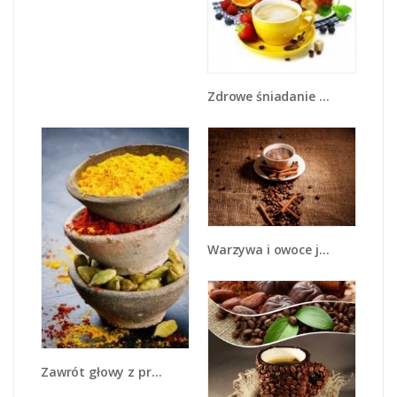
Zdrowe śniadanie dla zakochanych - JN240
Warzywa i owoce jesienią - JN711
Zawrót głowy z przyprawami - JN550