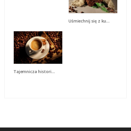
Uśmiechnij się z kubkiem kawy - JN612
Tajemnicza historia z odrobiną kawy - JN475