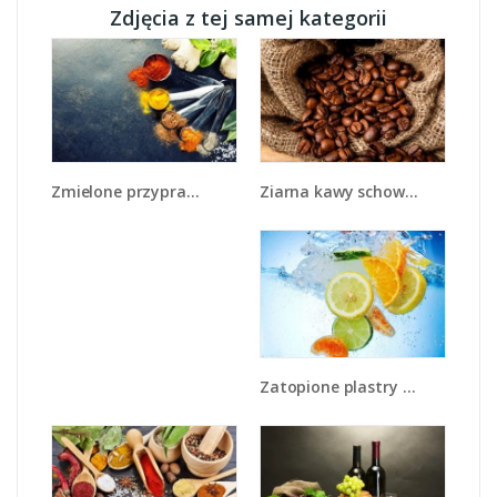
Zdjęcia z tej samej kategorii
Ziarna kawy schowane w ciemnym worku - JN660
Zmielone przyprawy w miarkach - JN735
Zatopione plastry owoców - JN057