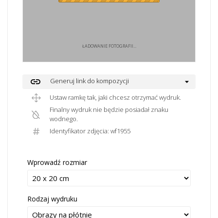
ŁADOWANIE FOTOGRAFII...
link
Generuj link do kompozycji
Ustaw ramkę tak, jaki chcesz otrzymać wydruk.
Finalny wydruk nie będzie posiadał znaku
wodnego.
Identyfikator zdjęcia: wf1955
Wprowadź rozmiar
Rodzaj wydruku