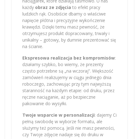
naciągarek, które działają taśmowo. U nas
każdy
obraz ze zdjęcia
to efekt pracy
ludzkich rąk. Osobiście dbamy o właściwe
napięcie płótna i precyzyjne wykończenie
krawędzi. Dzięki temu masz pewność, że
otrzymujesz produkt dopracowany, trwały i
unikalny – gotowy, by dumnie prezentować się
na ścianie.
Ekspresowa realizacja bez kompromisów
:
działamy szybko, bo wiemy, że prezenty
często potrzebne są „na wczoraj”. Większość
zamówień realizujemy w ciągu jednego dnia
roboczego, zachowując przy tym najwyższą
staranność na każdym etapie: od druku, przez
ręczne naciąganie, aż po bezpieczne
pakowanie do wysyłki.
Twoje wsparcie w personalizacji
: dajemy Ci
pełną swobodę w wyborze formatu, ale
służymy też pomocą. Jeśli nie masz pewności,
czy Twoje zdjęcie nadaje się do druku w