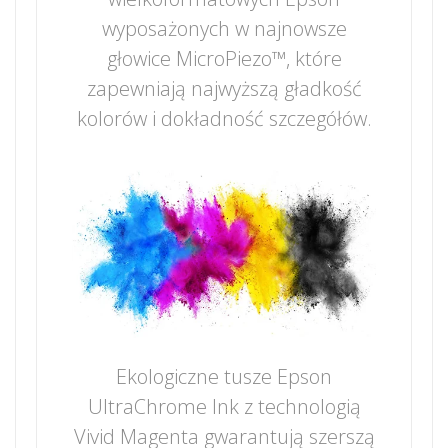
wyposażonych w najnowsze
głowice MicroPiezo™, które
zapewniają najwyższą gładkość
kolorów i dokładność szczegółów.
Ekologiczne tusze Epson
UltraChrome Ink z technologią
Vivid Magenta gwarantują szerszą