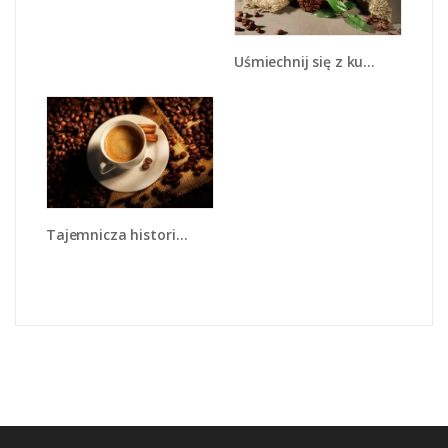
Uśmiechnij się z kubkiem kawy - JN612
Tajemnicza historia z odrobiną kawy - JN475