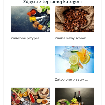
Zdjęcia z tej samej kategorii
Ziarna kawy schowane w ciemnym worku - JN660
Zmielone przyprawy w miarkach - JN735
Zatopione plastry owoców - JN057