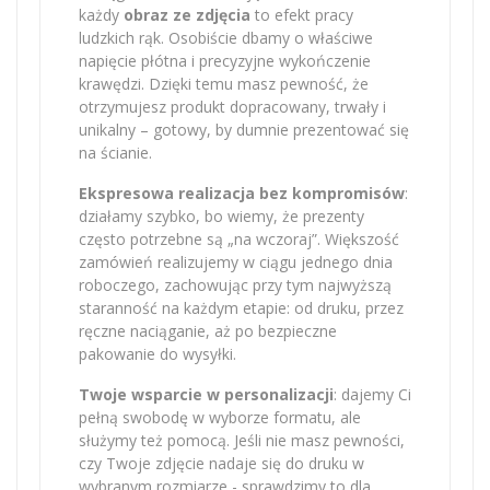
każdy
obraz ze zdjęcia
to efekt pracy
ludzkich rąk. Osobiście dbamy o właściwe
napięcie płótna i precyzyjne wykończenie
krawędzi. Dzięki temu masz pewność, że
otrzymujesz produkt dopracowany, trwały i
unikalny – gotowy, by dumnie prezentować się
na ścianie.
Ekspresowa realizacja bez kompromisów
:
działamy szybko, bo wiemy, że prezenty
często potrzebne są „na wczoraj”. Większość
zamówień realizujemy w ciągu jednego dnia
roboczego, zachowując przy tym najwyższą
staranność na każdym etapie: od druku, przez
ręczne naciąganie, aż po bezpieczne
pakowanie do wysyłki.
Twoje wsparcie w personalizacji
: dajemy Ci
pełną swobodę w wyborze formatu, ale
służymy też pomocą. Jeśli nie masz pewności,
czy Twoje zdjęcie nadaje się do druku w
wybranym rozmiarze - sprawdzimy to dla