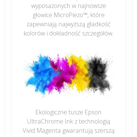
wyposażonych w najnowsze
głowice MicroPiezo™, które
zapewniają najwyższą gładkość
kolorów i dokładność szczegółów.
Ekologiczne tusze Epson
UltraChrome Ink z technologią
Vivid Magenta gwarantują szerszą