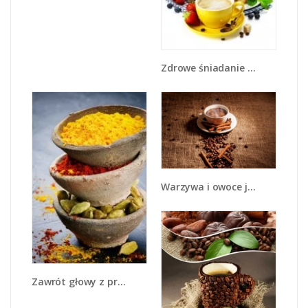
Zdrowe śniadanie dla zakochanych - JN240
Warzywa i owoce jesienią - JN711
Zawrót głowy z przyprawami - JN550