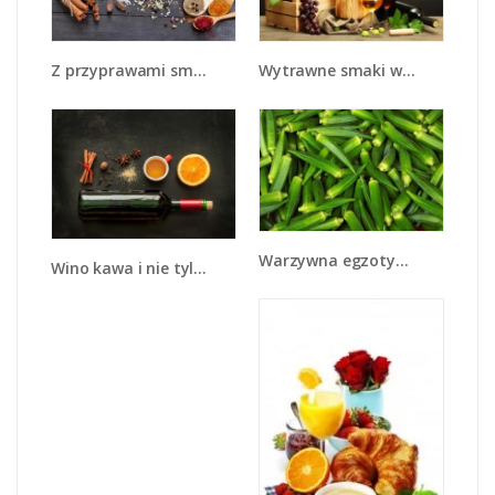
Z przyprawami smaczniej - JN707
Wytrawne smaki wina - JN289
Warzywna egzotyka - JN191
Wino kawa i nie tylko - JN583