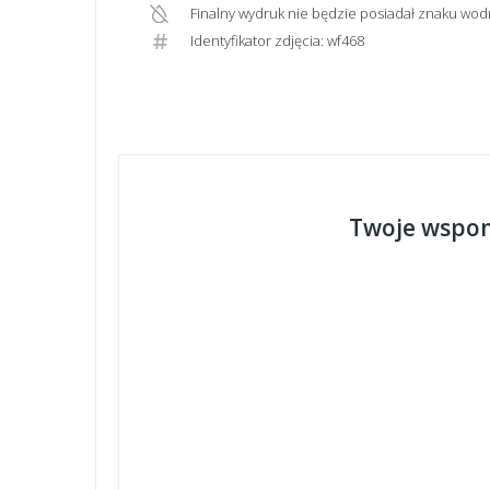
Finalny wydruk nie będzie posiadał znaku wod
Identyfikator zdjęcia: wf468
Twoje wspom