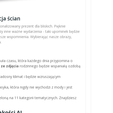
ja ścian
nalizowany prezent dla bliskich. Pięknie
zy inne ważne wydarzenia - taki upominek będzie
ejsze wspomnienia. Wybierając nasze obrazy,
.
apsuła czasu, która każdego dnia przypomina o
 ze zdjęcia
rodzinnego będzie wspaniałą ozdobą
adosny klimat i będzie wzruszającym
asyka, która nigdy nie wychodzi z mody i jest
loną na 11 kategorii tematycznych. Znajdziesz
kości AI