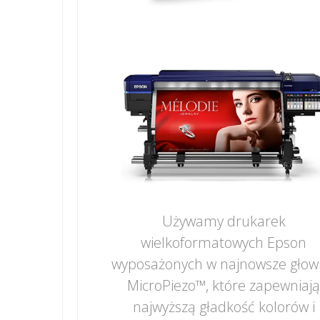
Używamy drukarek
wielkoformatowych Epson
wyposażonych w najnowsze głow
MicroPiezo™, które zapewniaj
najwyższą gładkość kolorów i