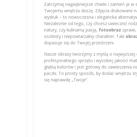
Zatrzymaj najpiękniejsze chwile i zamień je w 
Twojemu wnętrzu duszę. Zdjęcia drukowane na 
wydruk – to nowoczesna i elegancka alternatyw
Niezależnie od tego, czy chcesz uwiecznić r
natury, czy kulinarną pasję,
fotoobraz
sprawi,
osobisty i niepowtarzalny charakter. Taki
obra
dopasuje się do Twojej przestrzeni.
Nasze obrazy tworzymy z myślą o najwyższej e
profesjonalnego sprzętu i wysokiej jakości m
głębią kolorów i jest gotowy do zawieszenia na
paczki. To prosty sposób, by dodać wnętrzu sty
się naprawdę „Twoje”.