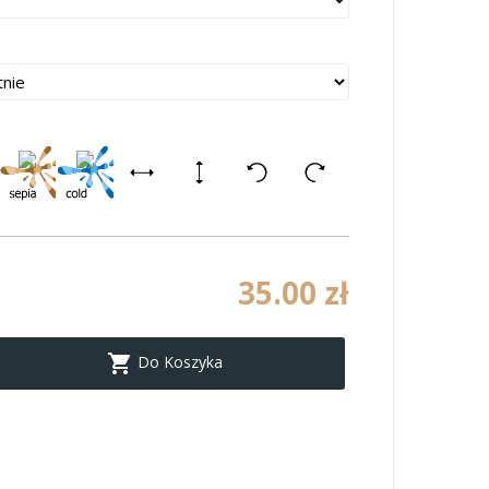
35.00 zł

Do Koszyka