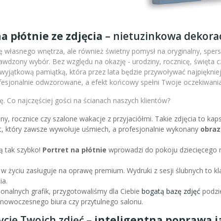
a płótnie ze zdjęcia
– nietuzinkowa dekorac
 własnego wnętrza, ale również świetny pomysł na oryginalny, sperso
wdzony wybór. Bez względu na okazję - urodziny, rocznicę, święta c
m wyjątkową pamiątką, która przez lata będzie przywoływać najpiękni
fesjonalnie odwzorowane, a efekt końcowy spełni Twoje oczekiwania
. Co najczęściej gości na ścianach naszych klientów?
iny, rocznice czy szalone wakacje z przyjaciółmi. Takie zdjęcia to k
nt, który zawsze wywołuje uśmiech, a profesjonalnie wykonany
obraz
ą tak szybko!
Portret na płótnie
wprowadzi do pokoju dziecięcego r
 w życiu zasługuje na oprawę premium. Wydruki z sesji ślubnych to kl
ia.
sjonalnych grafik, przygotowaliśmy dla Ciebie
bogatą bazę zdjęć
podzie
l nowoczesnego biura czy przytulnego salonu.
ycie Twoich zdjęć –
inteligentna poprawa ja