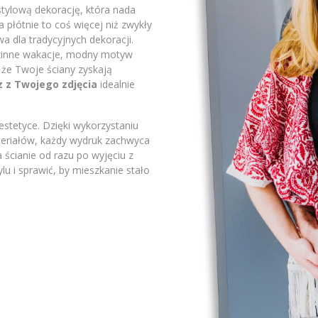
stylową dekorację, która nada
płótnie to coś więcej niż zwykły
a dla tradycyjnych dekoracji.
odzinne wakacje, modny motyw
 że Twoje ściany zyskają
z z Twojego zdjęcia
idealnie
stetyce. Dzięki wykorzystaniu
ateriałów, każdy wydruk zachwyca
 ścianie od razu po wyjęciu z
lu i sprawić, by mieszkanie stało