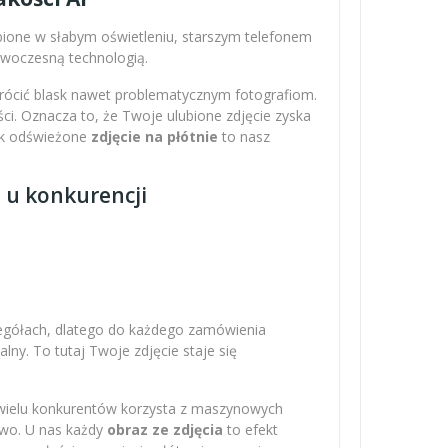
obione w słabym oświetleniu, starszym telefonem
nowoczesną technologią.
wrócić blask nawet problematycznym fotografiom.
ci. Oznacza to, że Twoje ulubione zdjęcie zyska
Tak odświeżone
zdjęcie na płótnie
to nasz
z u konkurencji
zegółach, dlatego do każdego zamówienia
ny. To tutaj Twoje zdjęcie staje się
 wielu konkurentów korzysta z maszynowych
owo. U nas każdy
obraz ze zdjęcia
to efekt