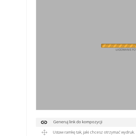
ŁADOWANIE FOT
link
Generuj link do kompozycji
Ustaw ramkę tak, jaki chcesz otrzymać wydruk.