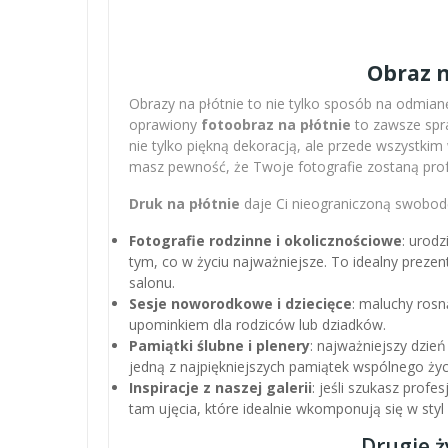
Obraz n
Obrazy na płótnie to nie tylko sposób na odmianę
oprawiony
fotoobraz na płótnie
to zawsze spra
nie tylko piękną dekoracją, ale przede wszystki
masz pewność, że Twoje fotografie zostaną pro
Druk na płótnie
daje Ci nieograniczoną swobodę
Fotografie rodzinne i okolicznościowe
: urodz
tym, co w życiu najważniejsze. To idealny preze
salonu.
Sesje noworodkowe i dziecięce
: maluchy rosn
upominkiem dla rodziców lub dziadków.
Pamiątki ślubne i plenery
: najważniejszy dzień
jedną z najpiękniejszych pamiątek wspólnego życ
Inspiracje z naszej galerii
: jeśli szukasz profe
tam ujęcia, które idealnie wkomponują się w sty
Drugie ż