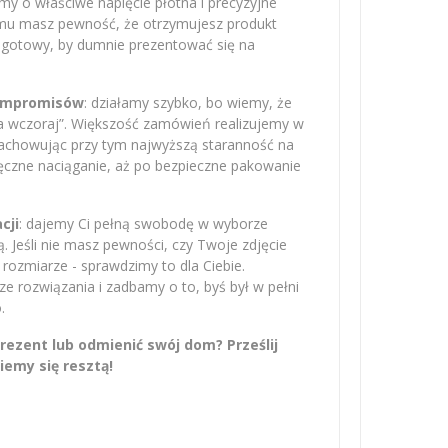
amy o właściwe napięcie płótna i precyzyjne
emu masz pewność, że otrzymujesz produkt
– gotowy, by dumnie prezentować się na
kompromisów
: działamy szybko, bo wiemy, że
na wczoraj”. Większość zamówień realizujemy w
zachowując przy tym najwyższą staranność na
ręczne naciąganie, aż po bezpieczne pakowanie
cji
: dajemy Ci pełną swobodę w wyborze
 Jeśli nie masz pewności, czy Twoje zdjęcie
rozmiarze - sprawdzimy to dla Ciebie.
 rozwiązania i zadbamy o to, byś był w pełni
.
ezent lub odmienić swój dom? Prześlij
iemy się resztą!