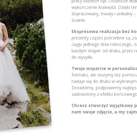
pracy ludzkich rąk. Osobiście db
wykończenie krawędzi. Dzięki t
dopracowany, trwały i unikalny 
ścianie.
Ekspresowa realizacja bez 
prezenty często potrzebne są „
ciągu jednego dnia roboczego, 
każdym etapie: od druku, przez 
do wysyłki.
Twoje wsparcie w personaliza
formatu, ale służymy też pomocą.
nadaje się do druku w wybranym 
Doradzimy, podpowiemy najlepsze
zadowolony z efektu końcowego
Chcesz stworzyć wyjątkowy pr
nam swoje zdjęcie, a my zajm