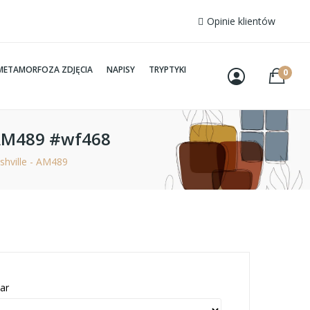
Opinie klientów
METAMORFOZA ZDJĘCIA
NAPISY
TRYPTYKI
0
- AM489 #wf468
shville - AM489
ar