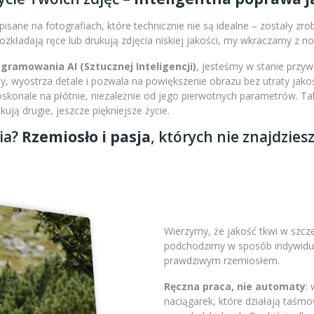
isane na fotografiach, które technicznie nie są idealne – zostały zr
 rozkładają ręce lub drukują zdjęcia niskiej jakości, my wkraczamy z 
amowania AI (Sztucznej Inteligencji)
, jesteśmy w stanie przy
 wyostrza detale i pozwala na powiększenie obrazu bez utraty jakoś
doskonale na płótnie, niezależnie od jego pierwotnych parametrów. 
ją drugie, jeszcze piękniejsze życie.
ia?
Rzemiosło i pasja
, których nie znajdzies
Wierzymy, że jakość tkwi w szc
podchodzimy w sposób indywidual
prawdziwym rzemiosłem.
Ręczna praca, nie automaty
:
naciągarek, które działają taśm