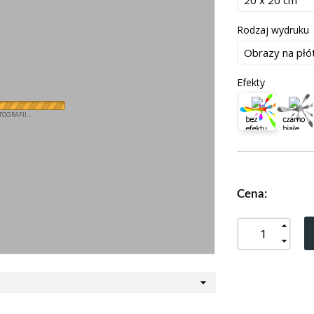
Rodzaj wydruku
Efekty
OGRAFII...
Cena: