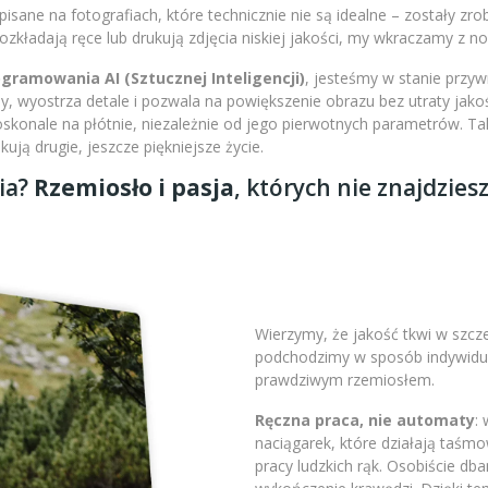
isane na fotografiach, które technicznie nie są idealne – zostały zr
 rozkładają ręce lub drukują zdjęcia niskiej jakości, my wkraczamy z 
amowania AI (Sztucznej Inteligencji)
, jesteśmy w stanie przy
 wyostrza detale i pozwala na powiększenie obrazu bez utraty jakoś
doskonale na płótnie, niezależnie od jego pierwotnych parametrów. 
ją drugie, jeszcze piękniejsze życie.
ia?
Rzemiosło i pasja
, których nie znajdzies
Wierzymy, że jakość tkwi w szc
podchodzimy w sposób indywidual
prawdziwym rzemiosłem.
Ręczna praca, nie automaty
:
naciągarek, które działają taśm
pracy ludzkich rąk. Osobiście db