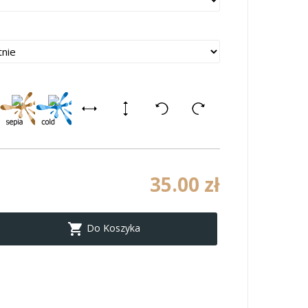
35.00 zł

Do Koszyka