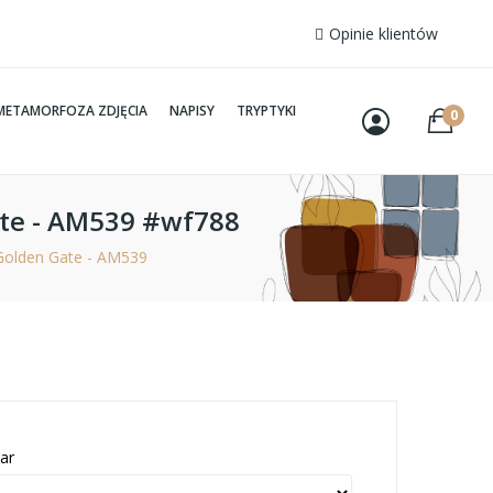
Opinie klientów
METAMORFOZA ZDJĘCIA
NAPISY
TRYPTYKI
0
te - AM539 #wf788
olden Gate - AM539
ar