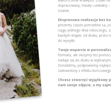
wykończenie krawędzi. Dzięki t
dopracowany, trwały i unikalny 
ścianie.
Ekspresowa realizacja bez 
prezenty często potrzebne są „
ciągu jednego dnia roboczego, 
każdym etapie: od druku, przez 
do wysyłki.
Twoje wsparcie w personaliza
formatu, ale służymy też pomocą.
nadaje się do druku w wybranym 
Doradzimy, podpowiemy najlepsze
zadowolony z efektu końcowego
Chcesz stworzyć wyjątkowy pr
nam swoje zdjęcie, a my zajm