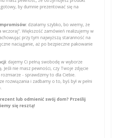
emu masz pewność, że otrzymujesz produkt
– gotowy, by dumnie prezentować się na
kompromisów
: działamy szybko, bo wiemy, że
na wczoraj”. Większość zamówień realizujemy w
zachowując przy tym najwyższą staranność na
ręczne naciąganie, aż po bezpieczne pakowanie
cji
: dajemy Ci pełną swobodę w wyborze
 Jeśli nie masz pewności, czy Twoje zdjęcie
rozmiarze - sprawdzimy to dla Ciebie.
 rozwiązania i zadbamy o to, byś był w pełni
.
ezent lub odmienić swój dom? Prześlij
iemy się resztą!