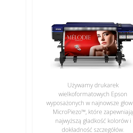
Używamy drukarek
wielkoformatowych Epson
wyposażonych w najnowsze głow
MicroPiezo™, które zapewniaj
najwyższą gładkość kolorów i
dokładność szczegółów.