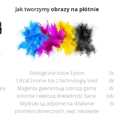
Jak tworzymy
obrazy na płótnie
Ekologiczne tusze Epson
St
UltraChrome Ink z technologią Vivid
de
ice
Magenta gwarantują szerszą gamę
do
ą
kolorów i większą dokładność barw.
odz
Wydruki są odporne na działanie
że
promieni słonecznych, więc niezwykle