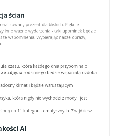
ja ścian
nalizowany prezent dla bliskich. Pięknie
zy inne ważne wydarzenia - taki upominek będzie
ejsze wspomnienia. Wybierając nasze obrazy,
.
apsuła czasu, która każdego dnia przypomina o
 ze zdjęcia
rodzinnego będzie wspaniałą ozdobą
adosny klimat i będzie wzruszającym
asyka, która nigdy nie wychodzi z mody i jest
loną na 11 kategorii tematycznych. Znajdziesz
kości AI