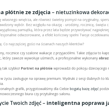
a płótnie ze zdjęcia
– nietuzinkowa dekorac
 własnego wnętrza, ale również świetny pomysł na oryginalny, sperso
wdzony wybór. Bez względu na okazję - urodziny, rocznicę, święta c
m wyjątkową pamiątką, która przez lata będzie przywoływać najpiękni
fesjonalnie odwzorowane, a efekt końcowy spełni Twoje oczekiwania
. Co najczęściej gości na ścianach naszych klientów?
iny, rocznice czy szalone wakacje z przyjaciółmi. Takie zdjęcia to k
nt, który zawsze wywołuje uśmiech, a profesjonalnie wykonany
obraz
ą tak szybko!
Portret na płótnie
wprowadzi do pokoju dziecięcego r
 w życiu zasługuje na oprawę premium. Wydruki z sesji ślubnych to kl
ia.
sjonalnych grafik, przygotowaliśmy dla Ciebie
bogatą bazę zdjęć
podzie
l nowoczesnego biura czy przytulnego salonu.
ycie Twoich zdjęć –
inteligentna poprawa ja