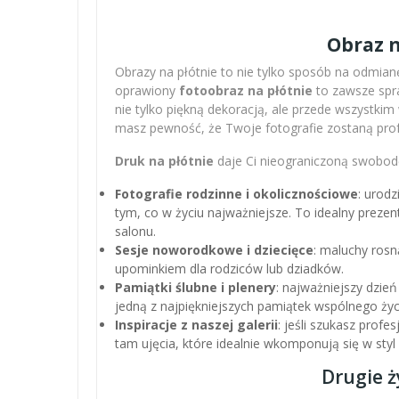
Obraz n
Obrazy na płótnie to nie tylko sposób na odmianę
oprawiony
fotoobraz na płótnie
to zawsze spra
nie tylko piękną dekoracją, ale przede wszystki
masz pewność, że Twoje fotografie zostaną pro
Druk na płótnie
daje Ci nieograniczoną swobodę
Fotografie rodzinne i okolicznościowe
: urodz
tym, co w życiu najważniejsze. To idealny preze
salonu.
Sesje noworodkowe i dziecięce
: maluchy rosn
upominkiem dla rodziców lub dziadków.
Pamiątki ślubne i plenery
: najważniejszy dzień
jedną z najpiękniejszych pamiątek wspólnego życ
Inspiracje z naszej galerii
: jeśli szukasz profe
tam ujęcia, które idealnie wkomponują się w sty
Drugie ż