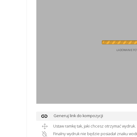
ŁADOWANIE FOT
link
Generuj link do kompozycji
Ustaw ramkę tak, jaki chcesz otrzymać wydruk.
Finalny wydruk nie będzie posiadał znaku wod