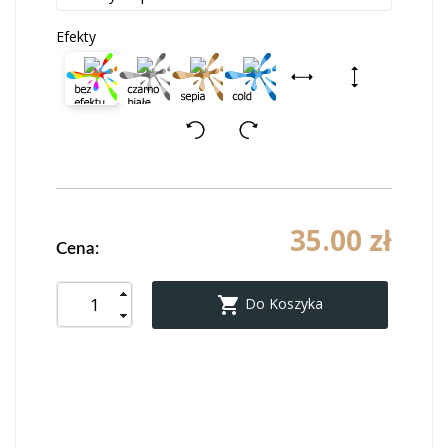
Efekty
35.00 zł
Cena:

Do Koszyka