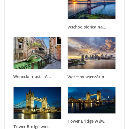
Wschód słońca nad mostem Golden Gate - AM539
Wenecki most - AM523
Wczesny wieczór nad Mostem Brooklińskim - AM701
Tower Bridge w świetle nocnych lamp - AM210
Tower Bridge wieczorową porą - AM159