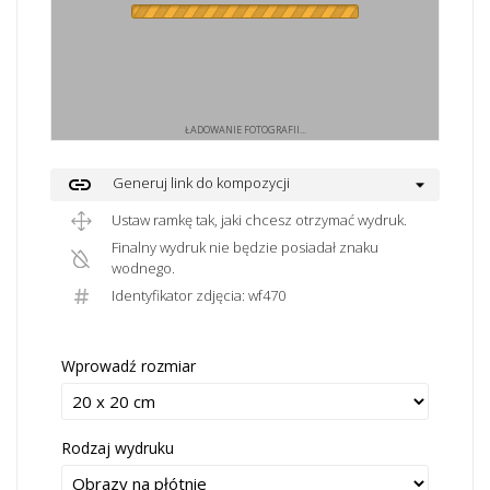
ŁADOWANIE FOTOGRAFII...
link
Generuj link do kompozycji
Ustaw ramkę tak, jaki chcesz otrzymać wydruk.
Finalny wydruk nie będzie posiadał znaku
wodnego.
Identyfikator zdjęcia: wf470
Wprowadź rozmiar
Rodzaj wydruku