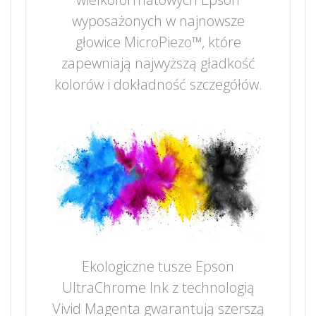
wyposażonych w najnowsze
głowice MicroPiezo™, które
zapewniają najwyższą gładkość
kolorów i dokładność szczegółów.
Ekologiczne tusze Epson
UltraChrome Ink z technologią
Vivid Magenta gwarantują szerszą