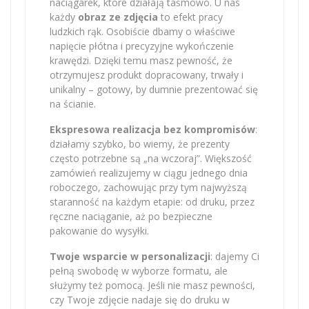
naciągarek, które działają taśmowo. U nas
każdy
obraz ze zdjęcia
to efekt pracy
ludzkich rąk. Osobiście dbamy o właściwe
napięcie płótna i precyzyjne wykończenie
krawędzi. Dzięki temu masz pewność, że
otrzymujesz produkt dopracowany, trwały i
unikalny – gotowy, by dumnie prezentować się
na ścianie.
Ekspresowa realizacja bez kompromisów
:
działamy szybko, bo wiemy, że prezenty
często potrzebne są „na wczoraj”. Większość
zamówień realizujemy w ciągu jednego dnia
roboczego, zachowując przy tym najwyższą
staranność na każdym etapie: od druku, przez
ręczne naciąganie, aż po bezpieczne
pakowanie do wysyłki.
Twoje wsparcie w personalizacji
: dajemy Ci
pełną swobodę w wyborze formatu, ale
służymy też pomocą. Jeśli nie masz pewności,
czy Twoje zdjęcie nadaje się do druku w