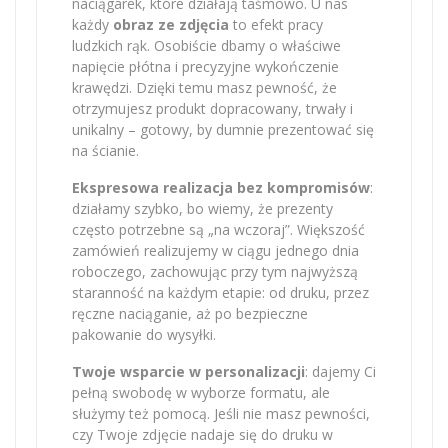
naciągarek, które działają taśmowo. U nas
każdy
obraz ze zdjęcia
to efekt pracy
ludzkich rąk. Osobiście dbamy o właściwe
napięcie płótna i precyzyjne wykończenie
krawędzi. Dzięki temu masz pewność, że
otrzymujesz produkt dopracowany, trwały i
unikalny – gotowy, by dumnie prezentować się
na ścianie.
Ekspresowa realizacja bez kompromisów
:
działamy szybko, bo wiemy, że prezenty
często potrzebne są „na wczoraj”. Większość
zamówień realizujemy w ciągu jednego dnia
roboczego, zachowując przy tym najwyższą
staranność na każdym etapie: od druku, przez
ręczne naciąganie, aż po bezpieczne
pakowanie do wysyłki.
Twoje wsparcie w personalizacji
: dajemy Ci
pełną swobodę w wyborze formatu, ale
służymy też pomocą. Jeśli nie masz pewności,
czy Twoje zdjęcie nadaje się do druku w