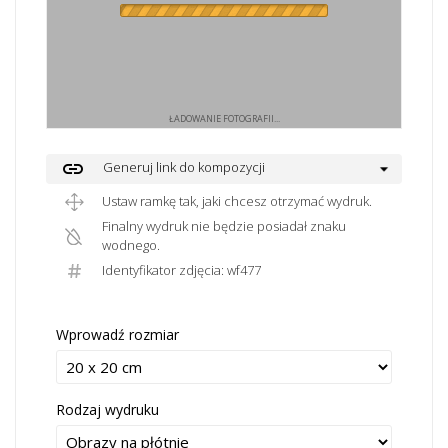
ŁADOWANIE FOTOGRAFII...
link
Generuj link do kompozycji
Ustaw ramkę tak, jaki chcesz otrzymać wydruk.
Finalny wydruk nie będzie posiadał znaku
wodnego.
Identyfikator zdjęcia: wf477
Wprowadź rozmiar
Rodzaj wydruku