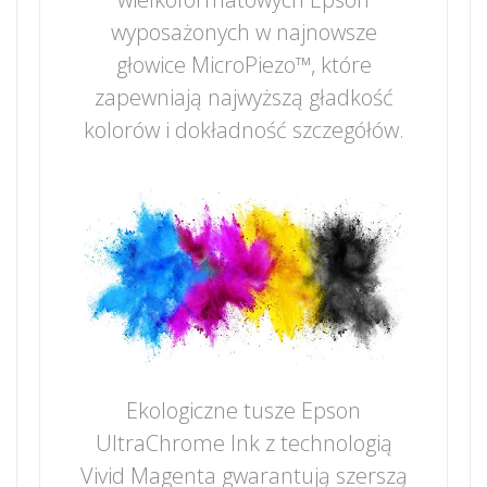
wyposażonych w najnowsze
głowice MicroPiezo™, które
zapewniają najwyższą gładkość
kolorów i dokładność szczegółów.
Ekologiczne tusze Epson
UltraChrome Ink z technologią
Vivid Magenta gwarantują szerszą