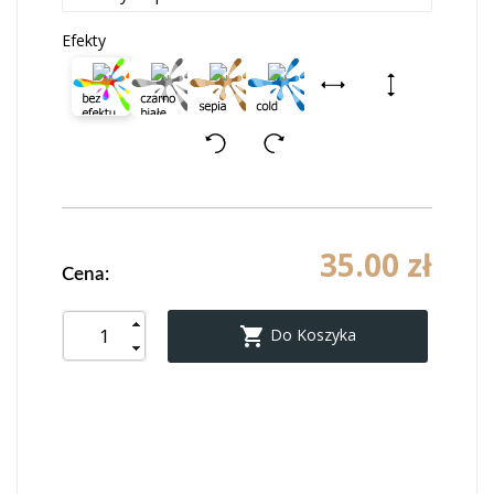
Efekty
35.00 zł
Cena:

Do Koszyka