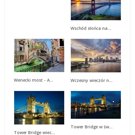
Wschód słońca nad mostem Golden Gate - AM539
Wenecki most - AM523
Wczesny wieczór nad Mostem Brooklińskim - AM701
Tower Bridge w świetle nocnych lamp - AM210
Tower Bridge wieczorową porą - AM159