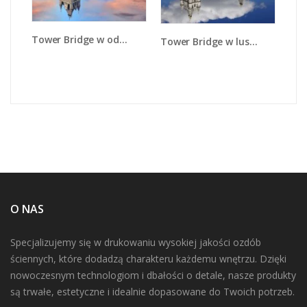
Tower Bridge w odbiciu wody - AM083
Tower Bridge w lustrzanym odbiciu wody - AM084
O NAS
Specjalizujemy się w drukowaniu wysokiej jakości ozdób
ściennych, które dodadzą charakteru każdemu wnętrzu. Dzięki
nowoczesnym technologiom i dbałości o detale, nasze produkty
są trwałe, estetyczne i idealnie dopasowane do Twoich potrzeb.