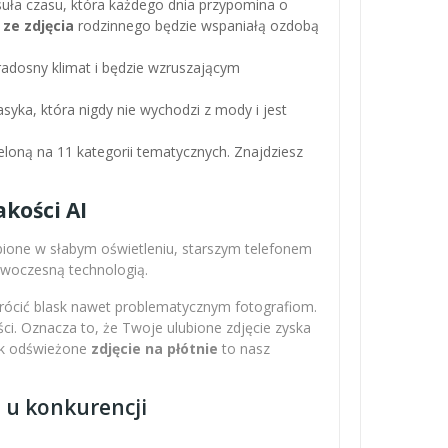
apsuła czasu, która każdego dnia przypomina o
 ze zdjęcia
rodzinnego będzie wspaniałą ozdobą
adosny klimat i będzie wzruszającym
asyka, która nigdy nie wychodzi z mody i jest
loną na 11 kategorii tematycznych. Znajdziesz
kości AI
obione w słabym oświetleniu, starszym telefonem
nowoczesną technologią.
wrócić blask nawet problematycznym fotografiom.
ci. Oznacza to, że Twoje ulubione zdjęcie zyska
Tak odświeżone
zdjęcie na płótnie
to nasz
z u konkurencji