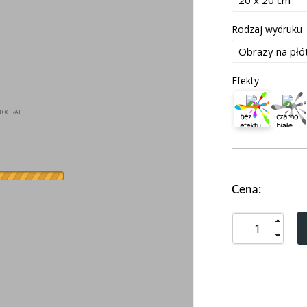
Rodzaj wydruku
Efekty
OGRAFII...
Cena: