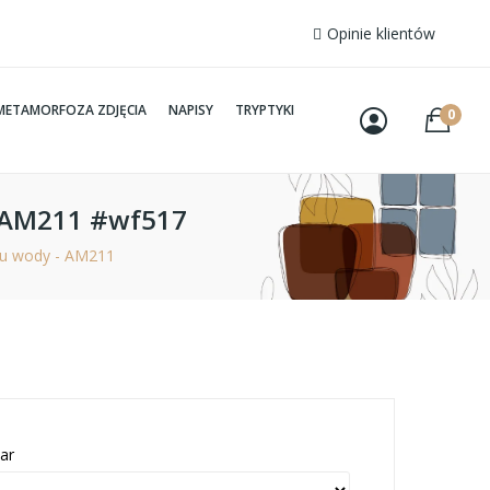
Opinie klientów
METAMORFOZA ZDJĘCIA
NAPISY
TRYPTYKI
0
- AM211 #wf517
iu wody - AM211
ar