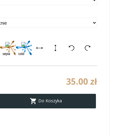
35.00 zł

Do Koszyka