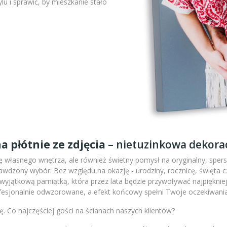
lu i sprawić, by mieszkanie stało
a płótnie ze zdjęcia
– nietuzinkowa dekorac
 własnego wnętrza, ale również świetny pomysł na oryginalny, sperso
wdzony wybór. Bez względu na okazję - urodziny, rocznicę, święta c
m wyjątkową pamiątką, która przez lata będzie przywoływać najpiękni
fesjonalnie odwzorowane, a efekt końcowy spełni Twoje oczekiwania
. Co najczęściej gości na ścianach naszych klientów?