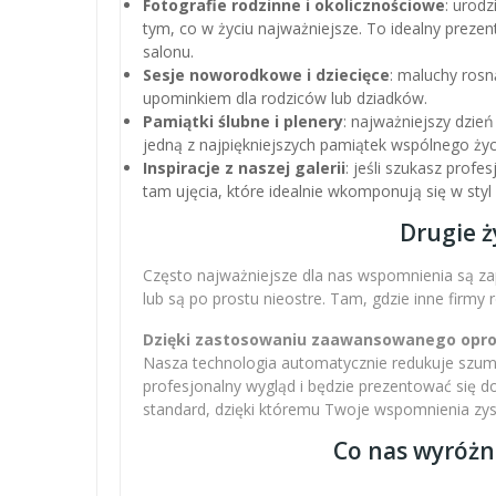
Fotografie rodzinne i okolicznościowe
: urodz
tym, co w życiu najważniejsze. To idealny preze
salonu.
Sesje noworodkowe i dziecięce
: maluchy rosn
upominkiem dla rodziców lub dziadków.
Pamiątki ślubne i plenery
: najważniejszy dzień
jedną z najpiękniejszych pamiątek wspólnego życ
Inspiracje z naszej galerii
: jeśli szukasz profe
tam ujęcia, które idealnie wkomponują się w sty
Drugie ż
Często najważniejsze dla nas wspomnienia są zap
lub są po prostu nieostre. Tam, gdzie inne firmy
Dzięki zastosowaniu zaawansowanego oprogr
Nasza technologia automatycznie redukuje szumy,
profesjonalny wygląd i będzie prezentować się 
standard, dzięki któremu Twoje wspomnienia zysku
Co nas wyróżn