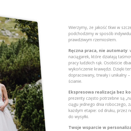
Wierzymy, że jakość tkwi w szc
podchodzimy w sposób indywidual
prawdziwym rzemiosłem.
Ręczna praca, nie automaty
:
naciągarek, które działają taśm
pracy ludzkich rąk. Osobiście db
wykończenie krawędzi. Dzięki t
dopracowany, trwały i unikalny 
ścianie.
Ekspresowa realizacja bez 
prezenty często potrzebne są „
ciągu jednego dnia roboczego, 
każdym etapie: od druku, przez 
do wysyłki.
Twoje wsparcie w personaliza