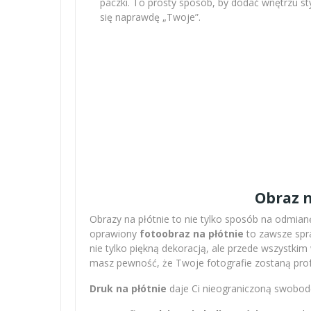
paczki. To prosty sposób, by dodać wnętrzu sty
się naprawdę „Twoje”.
Obraz n
Obrazy na płótnie to nie tylko sposób na odmianę
oprawiony
fotoobraz na płótnie
to zawsze spra
nie tylko piękną dekoracją, ale przede wszystki
masz pewność, że Twoje fotografie zostaną pro
Druk na płótnie
daje Ci nieograniczoną swobodę