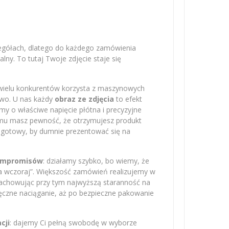
zegółach, dlatego do każdego zamówienia
ny. To tutaj Twoje zdjęcie staje się
 wielu konkurentów korzysta z maszynowych
owo. U nas każdy
obraz ze zdjęcia
to efekt
amy o właściwe napięcie płótna i precyzyjne
emu masz pewność, że otrzymujesz produkt
– gotowy, by dumnie prezentować się na
kompromisów
: działamy szybko, bo wiemy, że
na wczoraj”. Większość zamówień realizujemy w
zachowując przy tym najwyższą staranność na
ręczne naciąganie, aż po bezpieczne pakowanie
cji
: dajemy Ci pełną swobodę w wyborze