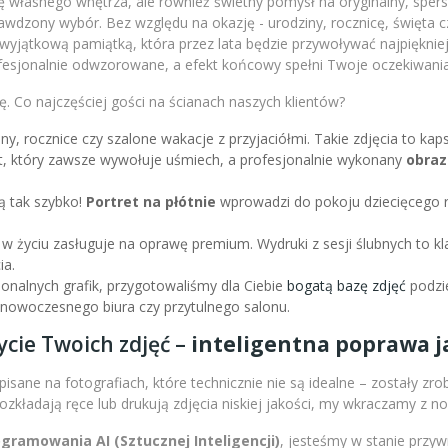
 własnego wnętrza, ale również świetny pomysł na oryginalny, sperso
wdzony wybór. Bez względu na okazję - urodziny, rocznicę, święta c
m wyjątkową pamiątką, która przez lata będzie przywoływać najpiękni
fesjonalnie odwzorowane, a efekt końcowy spełni Twoje oczekiwania
. Co najczęściej gości na ścianach naszych klientów?
iny, rocznice czy szalone wakacje z przyjaciółmi. Takie zdjęcia to k
nt, który zawsze wywołuje uśmiech, a profesjonalnie wykonany
obraz
ą tak szybko!
Portret na płótnie
wprowadzi do pokoju dziecięcego r
 w życiu zasługuje na oprawę premium. Wydruki z sesji ślubnych to kl
ia.
sjonalnych grafik, przygotowaliśmy dla Ciebie
bogatą bazę zdjęć
podzie
l nowoczesnego biura czy przytulnego salonu.
ycie Twoich zdjęć –
inteligentna poprawa ja
isane na fotografiach, które technicznie nie są idealne – zostały zr
 rozkładają ręce lub drukują zdjęcia niskiej jakości, my wkraczamy z 
amowania AI (Sztucznej Inteligencji)
, jesteśmy w stanie przy