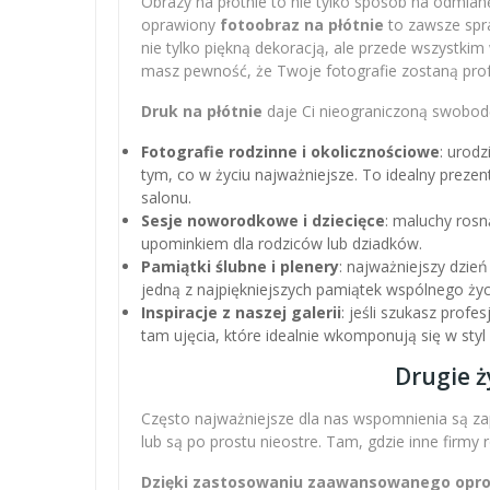
Obrazy na płótnie to nie tylko sposób na odmianę
oprawiony
fotoobraz na płótnie
to zawsze spra
nie tylko piękną dekoracją, ale przede wszystki
masz pewność, że Twoje fotografie zostaną pro
Druk na płótnie
daje Ci nieograniczoną swobodę
Fotografie rodzinne i okolicznościowe
: urodz
tym, co w życiu najważniejsze. To idealny preze
salonu.
Sesje noworodkowe i dziecięce
: maluchy rosn
upominkiem dla rodziców lub dziadków.
Pamiątki ślubne i plenery
: najważniejszy dzień
jedną z najpiękniejszych pamiątek wspólnego życ
Inspiracje z naszej galerii
: jeśli szukasz profe
tam ujęcia, które idealnie wkomponują się w sty
Drugie ż
Często najważniejsze dla nas wspomnienia są zap
lub są po prostu nieostre. Tam, gdzie inne firmy
Dzięki zastosowaniu zaawansowanego oprogr