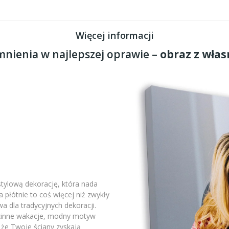
Więcej informacji
nienia w najlepszej oprawie –
obraz z włas
stylową dekorację, która nada
płótnie to coś więcej niż zwykły
a dla tradycyjnych dekoracji.
odzinne wakacje, modny motyw
 że Twoje ściany zyskają