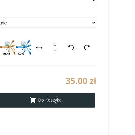
35.00 zł

Do Koszyka