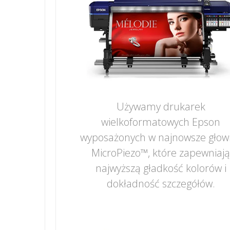
Używamy drukarek
wielkoformatowych Epson
wyposażonych w najnowsze głow
MicroPiezo™, które zapewniaj
najwyższą gładkość kolorów i
dokładność szczegółów.