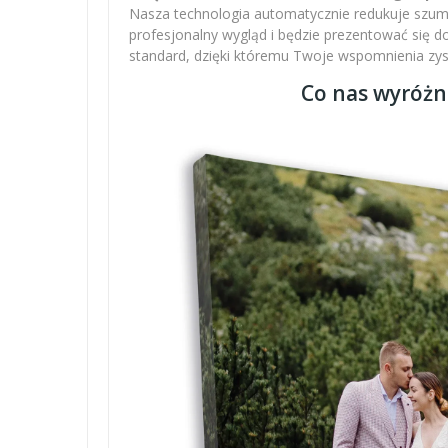
Nasza technologia automatycznie redukuje szumy,
profesjonalny wygląd i będzie prezentować się 
standard, dzięki któremu Twoje wspomnienia zysku
Co nas wyróżn