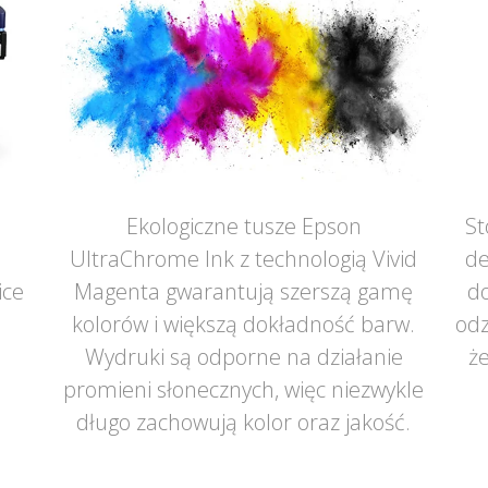
Ekologiczne tusze Epson
St
UltraChrome Ink z technologią Vivid
de
ice
Magenta gwarantują szerszą gamę
do
ą
kolorów i większą dokładność barw.
odz
Wydruki są odporne na działanie
że
promieni słonecznych, więc niezwykle
długo zachowują kolor oraz jakość.