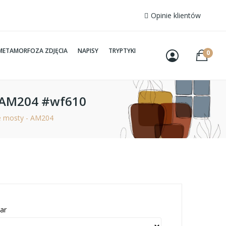
Opinie klientów
METAMORFOZA ZDJĘCIA
NAPISY
TRYPTYKI
0
- AM204 #wf610
e mosty - AM204
ar