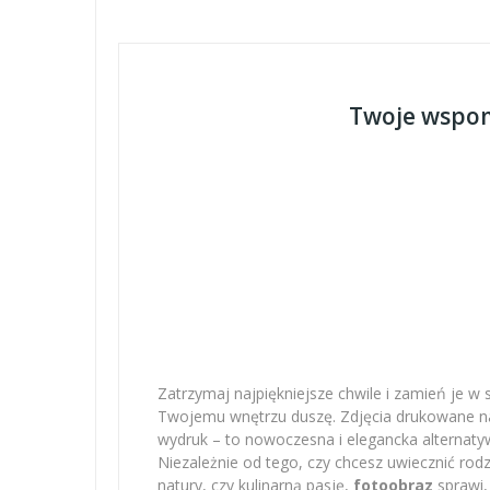
Twoje wspom
Zatrzymaj najpiękniejsze chwile i zamień je w 
Twojemu wnętrzu duszę. Zdjęcia drukowane na 
wydruk – to nowoczesna i elegancka alternatyw
Niezależnie od tego, czy chcesz uwiecznić r
natury, czy kulinarną pasję,
fotoobraz
sprawi,