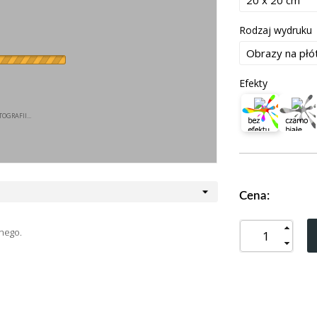
Rodzaj wydruku
Efekty
OGRAFII...
Cena:
nego.