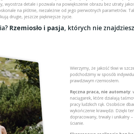
 wyostrza detale i pozwala na powiększenie obrazu bez utraty jakoś
doskonale na płótnie, niezależnie od jego pierwotnych parametrów. 
ją drugie, jeszcze piękniejsze życie.
ia?
Rzemiosło i pasja
, których nie znajdzies
Wierzymy, że jakość tkwi w szc
podchodzimy w sposób indywidual
prawdziwym rzemiosłem.
Ręczna praca, nie automaty
:
naciągarek, które działają taśm
pracy ludzkich rąk. Osobiście db
wykończenie krawędzi. Dzięki t
dopracowany, trwały i unikalny 
ścianie.