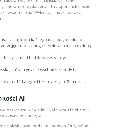
nalizowany prezent dla bliskich. Pięknie
zy inne ważne wydarzenia - taki upominek będzie
ejsze wspomnienia. Wybierając nasze obrazy,
.
apsuła czasu, która każdego dnia przypomina o
 ze zdjęcia
rodzinnego będzie wspaniałą ozdobą
adosny klimat i będzie wzruszającym
asyka, która nigdy nie wychodzi z mody i jest
loną na 11 kategorii tematycznych. Znajdziesz
kości AI
obione w słabym oświetleniu, starszym telefonem
nowoczesną technologią.
wrócić blask nawet problematycznym fotografiom.