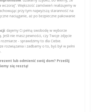
kompromisów
: działamy szybko, bo wiemy, że
na wczoraj”. Większość zamówień realizujemy w
zachowując przy tym najwyższą staranność na
ręczne naciąganie, aż po bezpieczne pakowanie
cji
: dajemy Ci pełną swobodę w wyborze
 Jeśli nie masz pewności, czy Twoje zdjęcie
rozmiarze - sprawdzimy to dla Ciebie.
 rozwiązania i zadbamy o to, byś był w pełni
.
ezent lub odmienić swój dom? Prześlij
iemy się resztą!