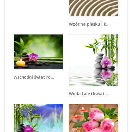
Wzór na piasku i kwiat - K432
Wschodni świat roślin - K696
Woda fale i kwiat - K652