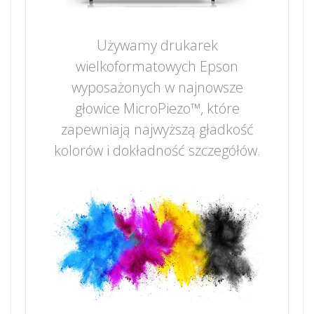
Używamy drukarek
wielkoformatowych Epson
wyposażonych w najnowsze
głowice MicroPiezo™, które
zapewniają najwyższą gładkość
kolorów i dokładność szczegółów.