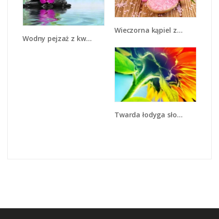
Wieczorna kąpiel z różami - K615
Wodny pejzaż z kwiatem - K646
Twarda łodyga słonecznika - K866