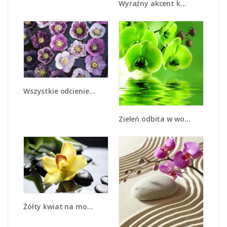
Wyraźny akcent kwiatowy - K810
Wszystkie odcienie fioletu w kwiatach - K876
Zieleń odbita w wodzie - K661
Żółty kwiat na mokrych kamieniach - K155