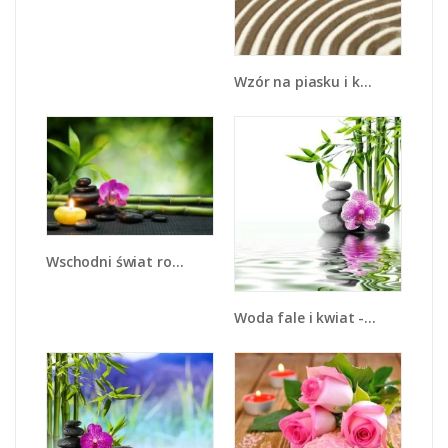
Wzór na piasku i kwiat - K432
Wschodni świat roślin - K696
Woda fale i kwiat - K652