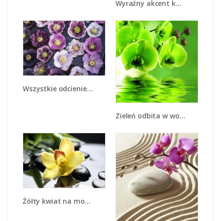
Wyraźny akcent kwiatowy - K810
Wszystkie odcienie fioletu w kwiatach - K876
Zieleń odbita w wodzie - K661
Żółty kwiat na mokrych kamieniach - K155