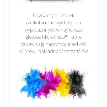
Używamy drukarek
wielkoformatowych Epson
wyposażonych w najnowsze
głowice MicroPiezo™, które
zapewniają najwyższą gładkość
kolorów i dokładność szczegółów.