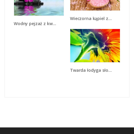
Wieczorna kąpiel z różami - K615
Wodny pejzaż z kwiatem - K646
Twarda łodyga słonecznika - K866