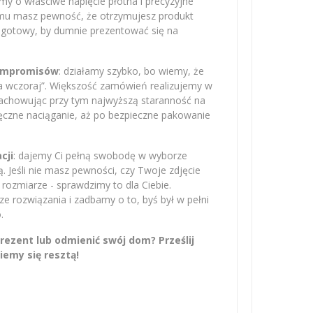
amy o właściwe napięcie płótna i precyzyjne
emu masz pewność, że otrzymujesz produkt
– gotowy, by dumnie prezentować się na
kompromisów
: działamy szybko, bo wiemy, że
na wczoraj”. Większość zamówień realizujemy w
zachowując przy tym najwyższą staranność na
ręczne naciąganie, aż po bezpieczne pakowanie
cji
: dajemy Ci pełną swobodę w wyborze
 Jeśli nie masz pewności, czy Twoje zdjęcie
rozmiarze - sprawdzimy to dla Ciebie.
 rozwiązania i zadbamy o to, byś był w pełni
.
ezent lub odmienić swój dom? Prześlij
iemy się resztą!