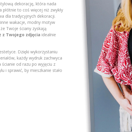
stylową dekorację, która nada
płótnie to coś więcej niż zwykły
a dla tradycyjnych dekoracji.
odzinne wakacje, modny motyw
 że Twoje ściany zyskają
z z Twojego zdjęcia
idealnie
stetyce. Dzięki wykorzystaniu
ateriałów, każdy wydruk zachwyca
 ścianie od razu po wyjęciu z
lu i sprawić, by mieszkanie stało