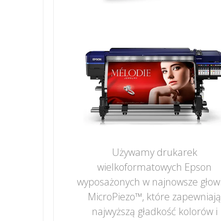
Używamy drukarek
wielkoformatowych Epson
wyposażonych w najnowsze głow
MicroPiezo™, które zapewniaj
najwyższą gładkość kolorów i