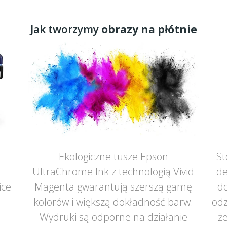
Jak tworzymy
obrazy na płótnie
Ekologiczne tusze Epson
St
UltraChrome Ink z technologią Vivid
de
ice
Magenta gwarantują szerszą gamę
do
ą
kolorów i większą dokładność barw.
odz
Wydruki są odporne na działanie
że