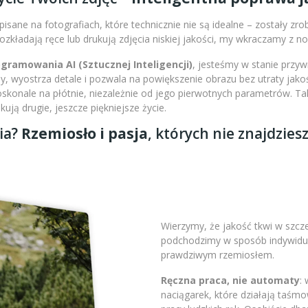
isane na fotografiach, które technicznie nie są idealne – zostały zr
 rozkładają ręce lub drukują zdjęcia niskiej jakości, my wkraczamy z 
amowania AI (Sztucznej Inteligencji)
, jesteśmy w stanie przy
 wyostrza detale i pozwala na powiększenie obrazu bez utraty jakoś
doskonale na płótnie, niezależnie od jego pierwotnych parametrów. 
ją drugie, jeszcze piękniejsze życie.
ia?
Rzemiosło i pasja
, których nie znajdzies
Wierzymy, że jakość tkwi w szc
podchodzimy w sposób indywidual
prawdziwym rzemiosłem.
Ręczna praca, nie automaty
:
naciągarek, które działają taśm