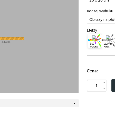
Rodzaj wydruku
Efekty
OGRAFII...
Cena: