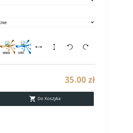
35.00 zł

Do Koszyka