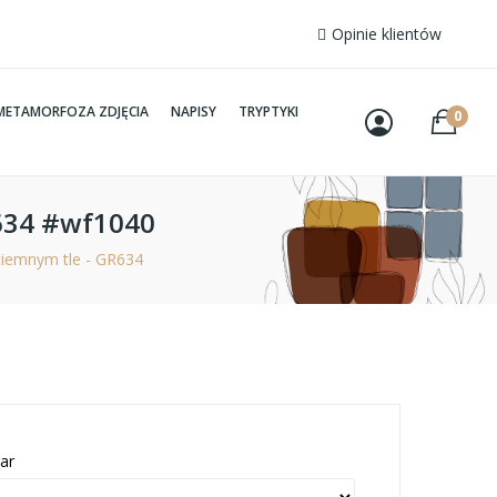
Opinie klientów
METAMORFOZA ZDJĘCIA
NAPISY
TRYPTYKI
0
R634 #wf1040
ciemnym tle - GR634
ar