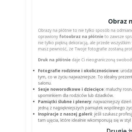
Obraz n
Obrazy na płótnie to nie tylko sposób na odmianę
oprawiony
fotoobraz na płótnie
to zawsze spra
nie tylko piękną dekoracją, ale przede wszystki
masz pewność, że Twoje fotografie zostaną pro
Druk na płótnie
daje Ci nieograniczoną swobodę
Fotografie rodzinne i okolicznościowe
: urodz
tym, co w życiu najważniejsze. To idealny preze
salonu.
Sesje noworodkowe i dziecięce
: maluchy rosn
upominkiem dla rodziców lub dziadków.
Pamiątki ślubne i plenery
: najważniejszy dzień
jedną z najpiękniejszych pamiątek wspólnego życ
Inspiracje z naszej galerii
: jeśli szukasz profe
tam ujęcia, które idealnie wkomponują się w sty
Drugie ż