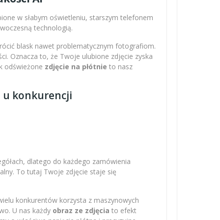
obione w słabym oświetleniu, starszym telefonem
nowoczesną technologią.
wrócić blask nawet problematycznym fotografiom.
ci. Oznacza to, że Twoje ulubione zdjęcie zyska
Tak odświeżone
zdjęcie na płótnie
to nasz
z u konkurencji
zegółach, dlatego do każdego zamówienia
ny. To tutaj Twoje zdjęcie staje się
 wielu konkurentów korzysta z maszynowych
owo. U nas każdy
obraz ze zdjęcia
to efekt