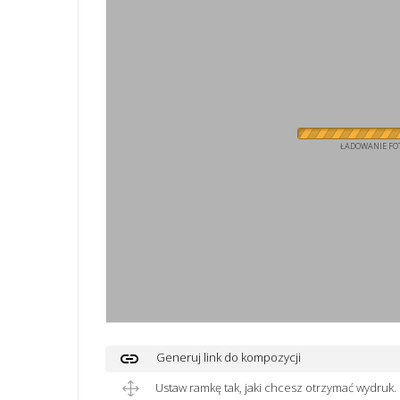
ŁADOWANIE FOT
link
Generuj link do kompozycji
Ustaw ramkę tak, jaki chcesz otrzymać wydruk.