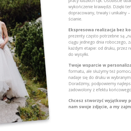
pracy ludzkich rąk. Osobiście db
wykończenie krawędzi. Dzięki t
dopracowany, trwały i unikalny 
ścianie.
Ekspresowa realizacja bez 
prezenty często potrzebne są „
ciągu jednego dnia roboczego, 
każdym etapie: od druku, przez 
do wysyłki.
Twoje wsparcie w personaliza
formatu, ale służymy też pomocą.
nadaje się do druku w wybranym 
Doradzimy, podpowiemy najlepsze
zadowolony z efektu końcowego
Chcesz stworzyć wyjątkowy pr
nam swoje zdjęcie, a my zajm