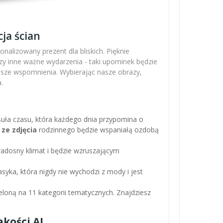
ja ścian
nalizowany prezent dla bliskich. Pięknie
zy inne ważne wydarzenia - taki upominek będzie
ejsze wspomnienia. Wybierając nasze obrazy,
.
apsuła czasu, która każdego dnia przypomina o
 ze zdjęcia
rodzinnego będzie wspaniałą ozdobą
adosny klimat i będzie wzruszającym
asyka, która nigdy nie wychodzi z mody i jest
loną na 11 kategorii tematycznych. Znajdziesz
kości AI