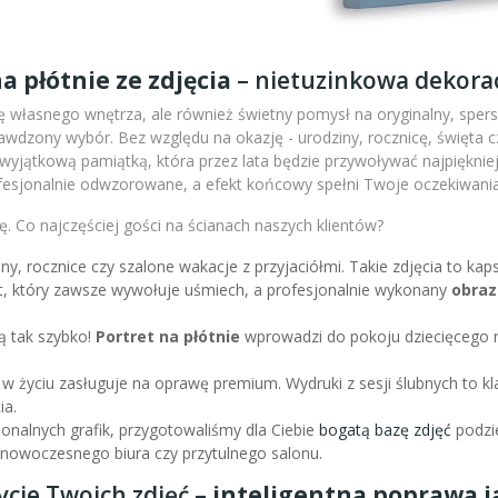
a płótnie ze zdjęcia
– nietuzinkowa dekorac
 własnego wnętrza, ale również świetny pomysł na oryginalny, sperso
wdzony wybór. Bez względu na okazję - urodziny, rocznicę, święta c
m wyjątkową pamiątką, która przez lata będzie przywoływać najpiękni
fesjonalnie odwzorowane, a efekt końcowy spełni Twoje oczekiwania
. Co najczęściej gości na ścianach naszych klientów?
iny, rocznice czy szalone wakacje z przyjaciółmi. Takie zdjęcia to k
nt, który zawsze wywołuje uśmiech, a profesjonalnie wykonany
obraz
ą tak szybko!
Portret na płótnie
wprowadzi do pokoju dziecięcego r
 w życiu zasługuje na oprawę premium. Wydruki z sesji ślubnych to kl
ia.
sjonalnych grafik, przygotowaliśmy dla Ciebie
bogatą bazę zdjęć
podzie
l nowoczesnego biura czy przytulnego salonu.
ycie Twoich zdjęć –
inteligentna poprawa ja