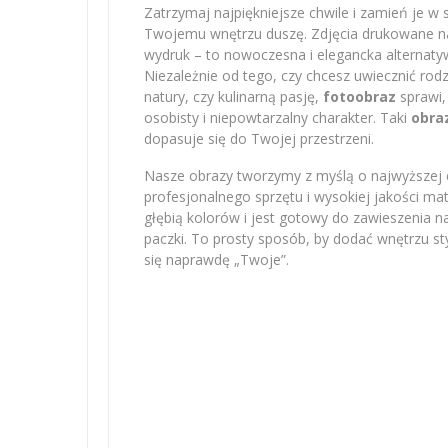
Zatrzymaj najpiękniejsze chwile i zamień je w 
Twojemu wnętrzu duszę. Zdjęcia drukowane na 
wydruk – to nowoczesna i elegancka alternatyw
Niezależnie od tego, czy chcesz uwiecznić r
natury, czy kulinarną pasję,
fotoobraz
sprawi,
osobisty i niepowtarzalny charakter. Taki
obra
dopasuje się do Twojej przestrzeni.
Nasze obrazy tworzymy z myślą o najwyższej e
profesjonalnego sprzętu i wysokiej jakości m
głębią kolorów i jest gotowy do zawieszenia na
paczki. To prosty sposób, by dodać wnętrzu sty
się naprawdę „Twoje”.