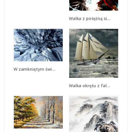
Walka z potężną siłą - GR207
W zamkniętym świecie - GR409
Walka okrętu z falami - GR308