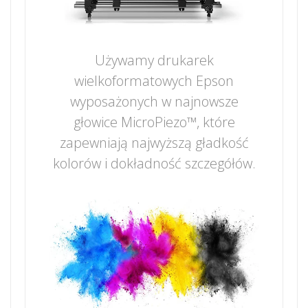
Używamy drukarek
wielkoformatowych Epson
wyposażonych w najnowsze
głowice MicroPiezo™, które
zapewniają najwyższą gładkość
kolorów i dokładność szczegółów.