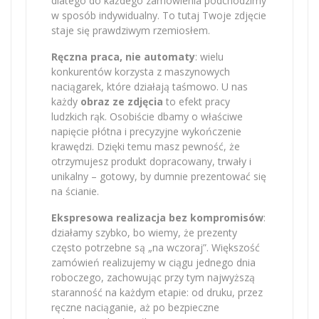
dlatego do każdego zamówienia podchodzimy
w sposób indywidualny. To tutaj Twoje zdjęcie
staje się prawdziwym rzemiosłem.
Ręczna praca, nie automaty
: wielu
konkurentów korzysta z maszynowych
naciągarek, które działają taśmowo. U nas
każdy
obraz ze zdjęcia
to efekt pracy
ludzkich rąk. Osobiście dbamy o właściwe
napięcie płótna i precyzyjne wykończenie
krawędzi. Dzięki temu masz pewność, że
otrzymujesz produkt dopracowany, trwały i
unikalny – gotowy, by dumnie prezentować się
na ścianie.
Ekspresowa realizacja bez kompromisów
:
działamy szybko, bo wiemy, że prezenty
często potrzebne są „na wczoraj”. Większość
zamówień realizujemy w ciągu jednego dnia
roboczego, zachowując przy tym najwyższą
staranność na każdym etapie: od druku, przez
ręczne naciąganie, aż po bezpieczne