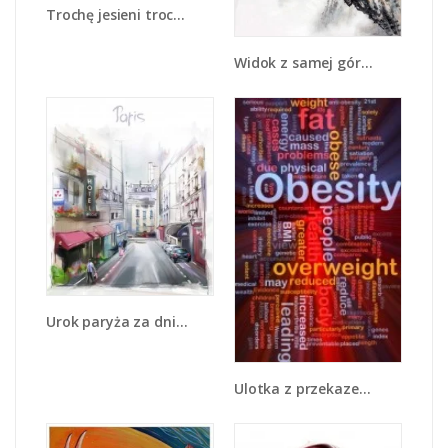
Trochę jesieni trochę zimy - GR292
Widok z samej góry - GR075
Urok paryża za dnia - GR342
Ulotka z przekazem - GR400