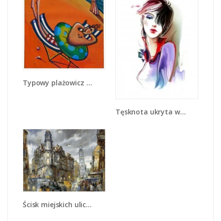
Typowy plażowicz z dodatkiem - GR100
Tęsknota ukryta w spojrzeniu - GR520
Ścisk miejskich uliczek - GR233