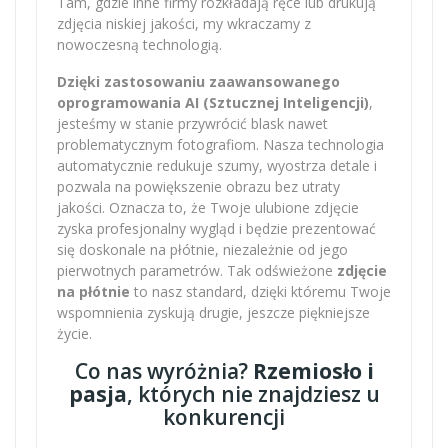
Tam, gdzie inne firmy rozkładają ręce lub drukują
zdjęcia niskiej jakości, my wkraczamy z
nowoczesną technologią.
Dzięki zastosowaniu zaawansowanego
oprogramowania AI (Sztucznej Inteligencji)
,
jesteśmy w stanie przywrócić blask nawet
problematycznym fotografiom. Nasza technologia
automatycznie redukuje szumy, wyostrza detale i
pozwala na powiększenie obrazu bez utraty
jakości. Oznacza to, że Twoje ulubione zdjęcie
zyska profesjonalny wygląd i będzie prezentować
się doskonale na płótnie, niezależnie od jego
pierwotnych parametrów. Tak odświeżone
zdjęcie
na płótnie
to nasz standard, dzięki któremu Twoje
wspomnienia zyskują drugie, jeszcze piękniejsze
życie.
Co nas wyróżnia?
Rzemiosło i
pasja
, których nie znajdziesz u
konkurencji