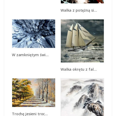
Walka z potężną siłą - GR207
W zamkniętym świecie - GR409
Walka okrętu z falami - GR308
Trochę jesieni trochę zimy - GR292