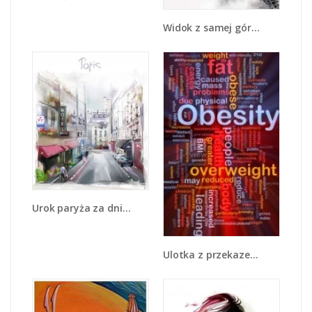
Widok z samej góry - GR075
Urok paryża za dnia - GR342
Ulotka z przekazem - GR400