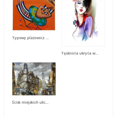
Typowy plażowicz z dodatkiem - GR100
Tęsknota ukryta w spojrzeniu - GR520
Ścisk miejskich uliczek - GR233