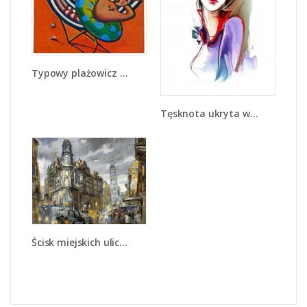
Typowy plażowicz z dodatkiem - GR100
Tęsknota ukryta w spojrzeniu - GR520
Ścisk miejskich uliczek - GR233