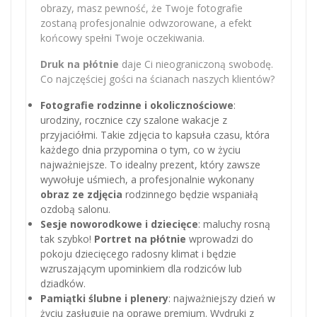
obrazy, masz pewność, że Twoje fotografie
zostaną profesjonalnie odwzorowane, a efekt
końcowy spełni Twoje oczekiwania.
Druk na płótnie
daje Ci nieograniczoną swobodę.
Co najczęściej gości na ścianach naszych klientów?
Fotografie rodzinne i okolicznościowe
:
urodziny, rocznice czy szalone wakacje z
przyjaciółmi. Takie zdjęcia to kapsuła czasu, która
każdego dnia przypomina o tym, co w życiu
najważniejsze. To idealny prezent, który zawsze
wywołuje uśmiech, a profesjonalnie wykonany
obraz ze zdjęcia
rodzinnego będzie wspaniałą
ozdobą salonu.
Sesje noworodkowe i dziecięce
: maluchy rosną
tak szybko!
Portret na płótnie
wprowadzi do
pokoju dziecięcego radosny klimat i będzie
wzruszającym upominkiem dla rodziców lub
dziadków.
Pamiątki ślubne i plenery
: najważniejszy dzień w
życiu zasługuje na oprawę premium. Wydruki z