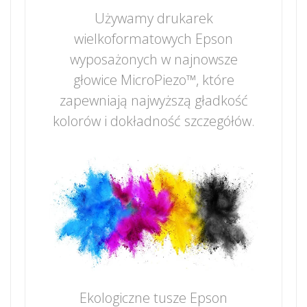
Używamy drukarek
wielkoformatowych Epson
wyposażonych w najnowsze
głowice MicroPiezo™, które
zapewniają najwyższą gładkość
kolorów i dokładność szczegółów.
Ekologiczne tusze Epson