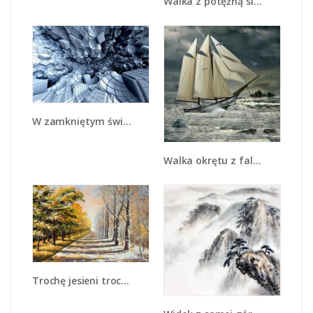
Walka z potężną siłą - GR207
W zamkniętym świecie - GR409
Walka okrętu z falami - GR308
Trochę jesieni trochę zimy - GR292