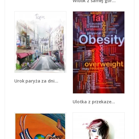
Widok z samej góry - GR075
Urok paryża za dnia - GR342
Ulotka z przekazem - GR400