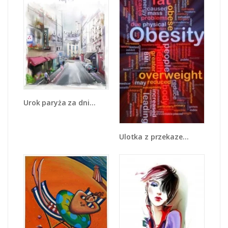
Urok paryża za dnia - GR342
Ulotka z przekazem - GR400