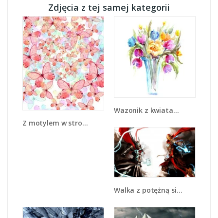
Zdjęcia z tej samej kategorii
Wazonik z kwiatami - GR446
Z motylem w stronę światła - GR402
Walka z potężną siłą - GR207