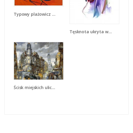
Typowy plażowicz z dodatkiem - GR100
Tęsknota ukryta w spojrzeniu - GR520
Ścisk miejskich uliczek - GR233