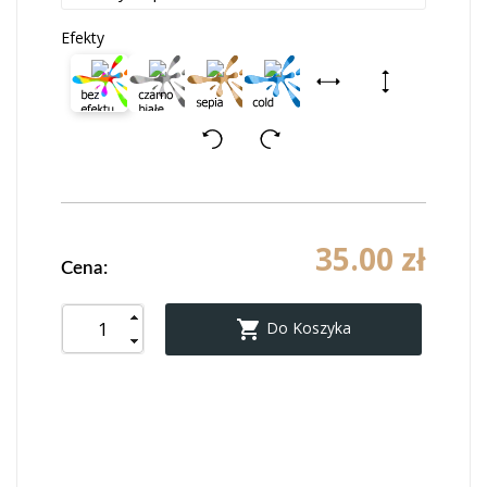
Efekty
35.00 zł
Cena:

Do Koszyka