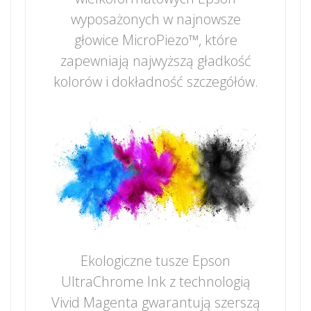
wyposażonych w najnowsze
głowice MicroPiezo™, które
zapewniają najwyższą gładkość
kolorów i dokładność szczegółów.
Ekologiczne tusze Epson
UltraChrome Ink z technologią
Vivid Magenta gwarantują szerszą