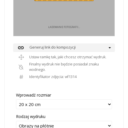
ŁADOWANIE FOTOGRAFII...
link
Generuj link do kompozycji
Ustaw ramkę tak, jaki chcesz otrzymać wydruk.
Finalny wydruk nie będzie posiadał znaku
wodnego.
Identyfikator zdjęcia: wf1314
Wprowadź rozmiar
Rodzaj wydruku