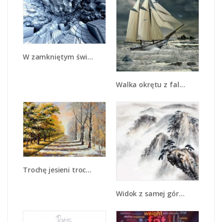
W zamkniętym świecie - GR409
Walka okrętu z falami - GR308
Trochę jesieni trochę zimy - GR292
Widok z samej góry - GR075