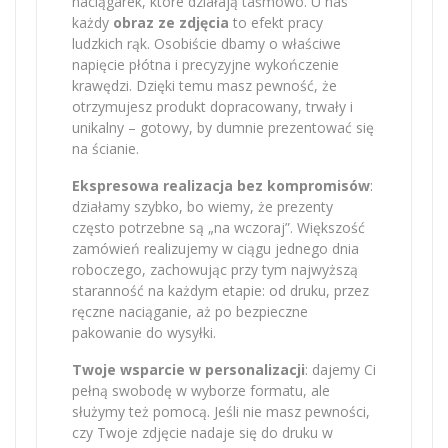
naciągarek, które działają taśmowo. U nas
każdy
obraz ze zdjęcia
to efekt pracy
ludzkich rąk. Osobiście dbamy o właściwe
napięcie płótna i precyzyjne wykończenie
krawędzi. Dzięki temu masz pewność, że
otrzymujesz produkt dopracowany, trwały i
unikalny – gotowy, by dumnie prezentować się
na ścianie.
Ekspresowa realizacja bez kompromisów
:
działamy szybko, bo wiemy, że prezenty
często potrzebne są „na wczoraj”. Większość
zamówień realizujemy w ciągu jednego dnia
roboczego, zachowując przy tym najwyższą
staranność na każdym etapie: od druku, przez
ręczne naciąganie, aż po bezpieczne
pakowanie do wysyłki.
Twoje wsparcie w personalizacji
: dajemy Ci
pełną swobodę w wyborze formatu, ale
służymy też pomocą. Jeśli nie masz pewności,
czy Twoje zdjęcie nadaje się do druku w