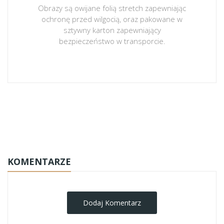
Obrazy są owijane folią stretch zapewniając
ochronę przed wilgocią, oraz pakowane w
sztywny karton zapewniający
bezpieczeństwo w transporcie.
obrazy-na-plotnie
KOMENTARZE
Dodaj Komentarz