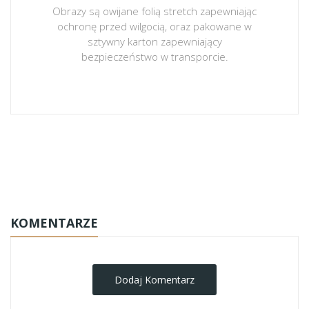
Obrazy są owijane folią stretch zapewniając
ochronę przed wilgocią, oraz pakowane w
sztywny karton zapewniający
bezpieczeństwo w transporcie.
obrazy-na-plotnie
KOMENTARZE
Dodaj Komentarz