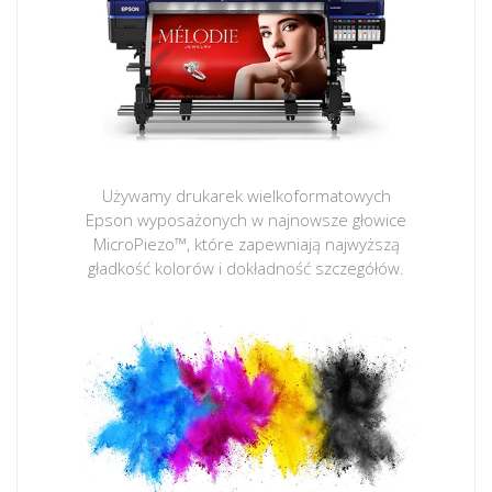
Używamy drukarek wielkoformatowych
Epson wyposażonych w najnowsze głowice
MicroPiezo™, które zapewniają najwyższą
gładkość kolorów i dokładność szczegółów.