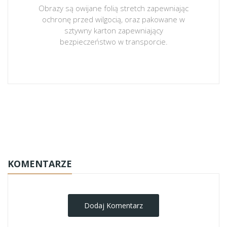
Obrazy są owijane folią stretch zapewniając
ochronę przed wilgocią, oraz pakowane w
sztywny karton zapewniający
bezpieczeństwo w transporcie.
obrazy-na-plotnie
KOMENTARZE
Dodaj Komentarz