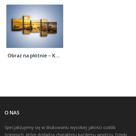
Obraz na płótnie – Kamienie duże i małe –...
O NAS
Specjalizujemy się w drukowaniu wysokiej jakości ozdób
ściennych, które dodadzą charakteru każdemu wnętrzu. Dzięki