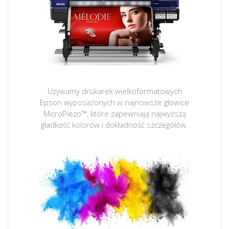
Używamy drukarek wielkoformatowych
Epson wyposażonych w najnowsze głowice
MicroPiezo™, które zapewniają najwyższą
gładkość kolorów i dokładność szczegółów.