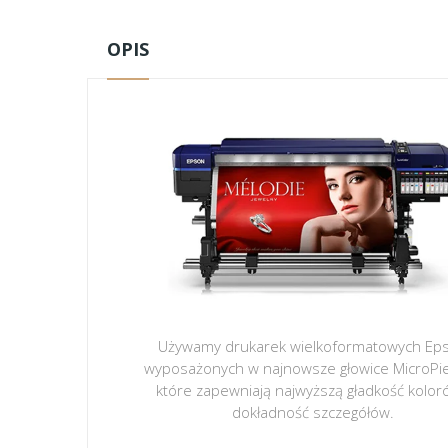
OPIS
Używamy drukarek wielkoformatowych Ep
wyposażonych w najnowsze głowice MicroPi
które zapewniają najwyższą gładkość kolor
dokładność szczegółów.