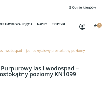
Opinie klientów
METAMORFOZA ZDJĘCIA
NAPISY
TRYPTYKI
0
las i wodospad – jednoczęściowy prostokątny poziomy
– Purpurowy las i wodospad –
rostokątny poziomy KN1099