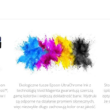
son
Ekologiczne tusze Epson UltraChrome Ink z
Sto
ezo™,
technologią Vivid Magenta gwarantują szerszą
spl
ów i
gamę kolorów i większą dokładność barw. Wydruki
opty
są odporne na działanie promieni słonecznych,
że 
więc niezwykle długo zachowują kolor oraz jakość.