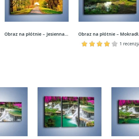
Obraz na płótnie – Jesienna drogą –...
Obraz na płótnie – Mokradła w pięknej zieleni –...
1 recenzja