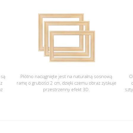
 są
Płótno naciągnięte jest na naturalną sosnową
O
 z
ramę o grubości 2 cm, dzięki czemu obraz zyskuje
az
przestrzenny efekt 3D.
szt