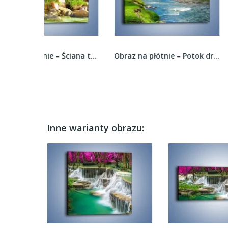
Obraz na płótnie – Ściana tropikalnych drzew –...
Obraz na płótnie – Potok drzewa i niebo –...
Inne warianty obrazu: