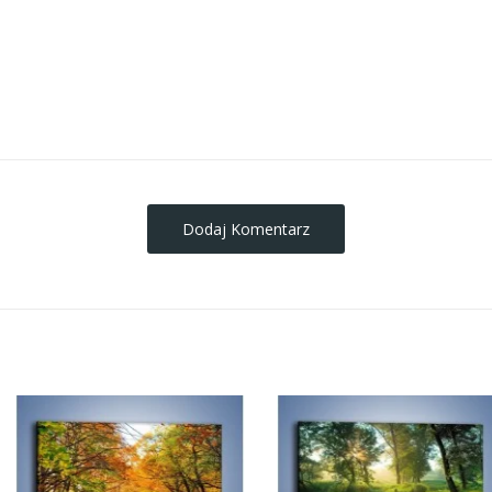
obrazy-na-plotnie
Dodaj Komentarz