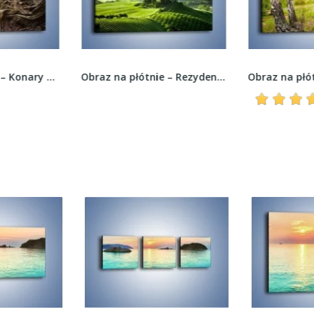
Obraz na płótnie – Rezydencja wśród urodzajnych...
Obraz na płótnie – Polski las i brzozy –...
1 recenzja