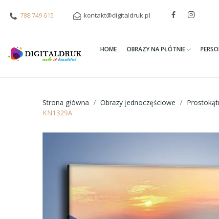
788 749 615
kontakt@digitaldruk.pl
HOME
OBRAZY NA PŁÓTNIE
PERSO
Strona główna
Obrazy jednoczęściowe
Prostoką
KN1329A