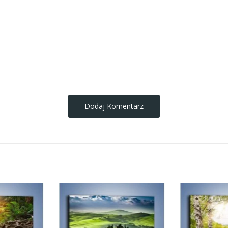
obrazy-na-plotnie
Dodaj Komentarz