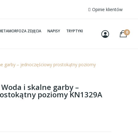
Opinie klientów
METAMORFOZA ZDJĘCIA
NAPISY
TRYPTYKI
0
lne garby – jednoczęściowy prostokątny poziomy
 Woda i skalne garby –
rostokątny poziomy KN1329A