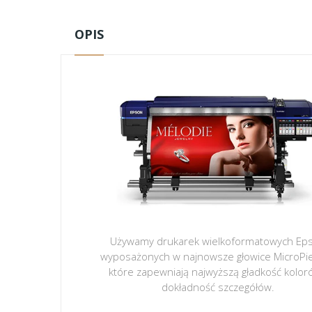
OPIS
Używamy drukarek wielkoformatowych Ep
wyposażonych w najnowsze głowice MicroPi
które zapewniają najwyższą gładkość kolor
dokładność szczegółów.