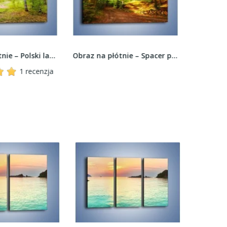
Obraz na płótnie – Spacer po lesie –...
Obraz na płótnie – Spokojnym krokiem po moście...