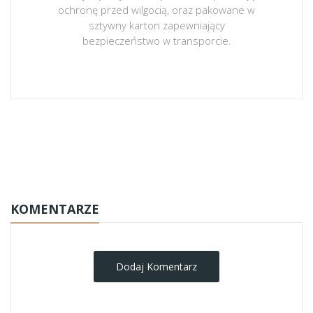
ochronę przed wilgocią, oraz pakowane w
sztywny karton zapewniający
bezpieczeństwo w transporcie.
obrazy-na-plotnie
KOMENTARZE
Dodaj Komentarz