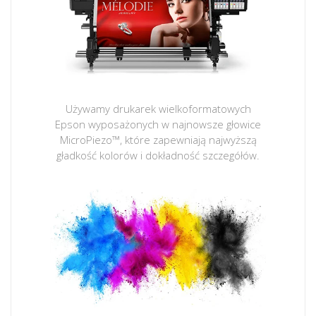
Używamy drukarek wielkoformatowych
Epson wyposażonych w najnowsze głowice
MicroPiezo™, które zapewniają najwyższą
gładkość kolorów i dokładność szczegółów.