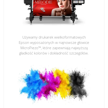
Używamy drukarek wielkoformatowych
Epson wyposażonych w najnowsze głowice
MicroPiezo™, które zapewniają najwyższą
gładkość kolorów i dokładność szczegółów.