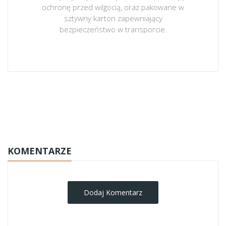
ochronę przed wilgocią, oraz pakowane w
sztywny karton zapewniający
bezpieczeństwo w transporcie.
obrazy-na-plotnie
KOMENTARZE
Dodaj Komentarz