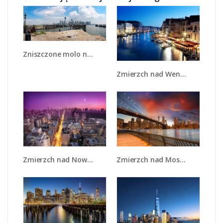
Zniszczone molo na tle miasta - AM661
Zmierzch nad Wenecją - AM389
Zmierzch nad Nowym Jorkiem - AM657
Zmierzch nad Mostem Brooklińskim - AM793