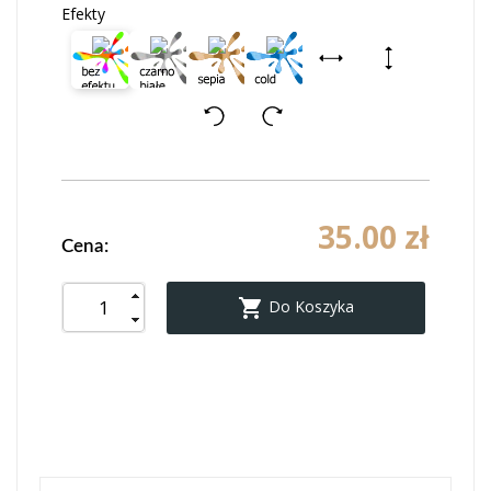
Efekty
35.00 zł
Cena:

Do Koszyka