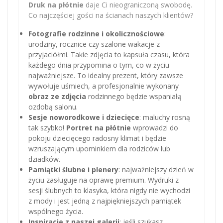
Druk na płótnie
daje Ci nieograniczoną swobodę.
Co najczęściej gości na ścianach naszych klientów?
Fotografie rodzinne i okolicznościowe
:
urodziny, rocznice czy szalone wakacje z
przyjaciółmi. Takie zdjęcia to kapsuła czasu, która
każdego dnia przypomina o tym, co w życiu
najważniejsze. To idealny prezent, który zawsze
wywołuje uśmiech, a profesjonalnie wykonany
obraz ze zdjęcia
rodzinnego będzie wspaniałą
ozdobą salonu.
Sesje noworodkowe i dziecięce
: maluchy rosną
tak szybko!
Portret na płótnie
wprowadzi do
pokoju dziecięcego radosny klimat i będzie
wzruszającym upominkiem dla rodziców lub
dziadków.
Pamiątki ślubne i plenery
: najważniejszy dzień w
życiu zasługuje na oprawę premium. Wydruki z
sesji ślubnych to klasyka, która nigdy nie wychodzi
z mody i jest jedną z najpiękniejszych pamiątek
wspólnego życia.
Inspiracje z naszej galerii
: jeśli szukasz