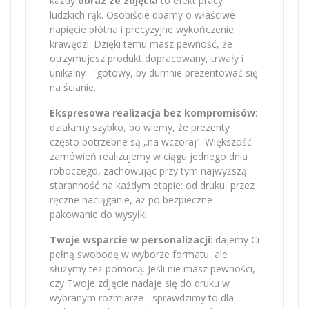
każdy
obraz ze zdjęcia
to efekt pracy
ludzkich rąk. Osobiście dbamy o właściwe
napięcie płótna i precyzyjne wykończenie
krawędzi. Dzięki temu masz pewność, że
otrzymujesz produkt dopracowany, trwały i
unikalny – gotowy, by dumnie prezentować się
na ścianie.
Ekspresowa realizacja bez kompromisów
:
działamy szybko, bo wiemy, że prezenty
często potrzebne są „na wczoraj”. Większość
zamówień realizujemy w ciągu jednego dnia
roboczego, zachowując przy tym najwyższą
staranność na każdym etapie: od druku, przez
ręczne naciąganie, aż po bezpieczne
pakowanie do wysyłki.
Twoje wsparcie w personalizacji
: dajemy Ci
pełną swobodę w wyborze formatu, ale
służymy też pomocą. Jeśli nie masz pewności,
czy Twoje zdjęcie nadaje się do druku w
wybranym rozmiarze - sprawdzimy to dla