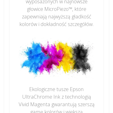
wyposażonych w najnowsze
głowice MicroPiezo™, które
zapewniają najwyższą gładkość
kolorów i dokładność szczegółów.
Ekologiczne tusze Epson
UltraChrome Ink z technologią
Vivid Magenta gwarantują szerszą
gamę kolorów i większą