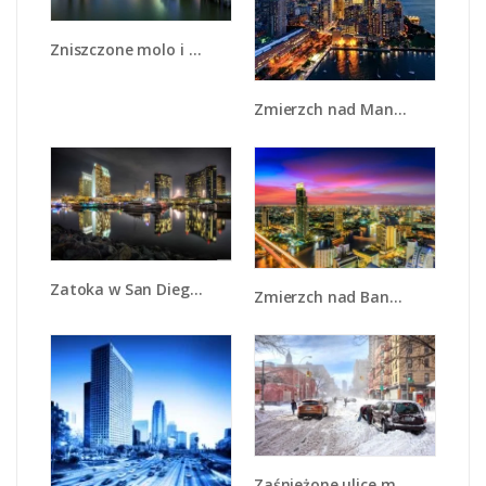
Zniszczone molo i widok na Manhattan - AM601
Zmierzch nad Manhattanem - AM749
Zatoka w San Diego - AM579
Zmierzch nad Bangkokiem - AM773
Zaśnieżone ulice miasta - AM342