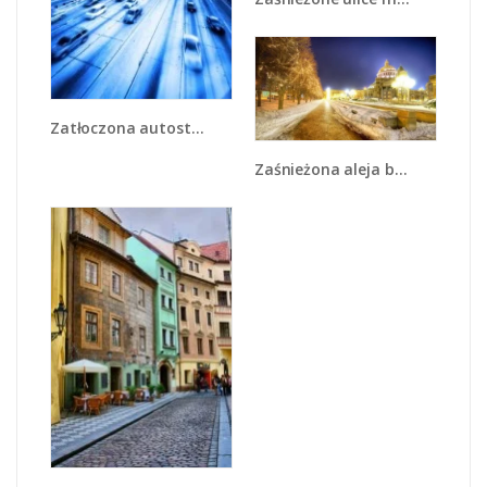
Zatłoczona autostrada w ruchu - AM028
Zaśnieżona aleja bostońska - AM317