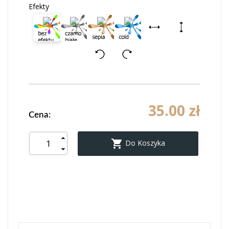
Efekty
35.00 zł
Cena:

Do Koszyka