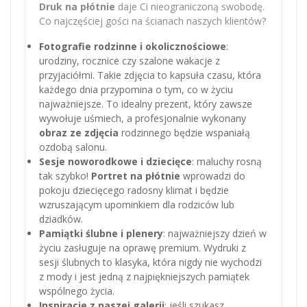
Druk na płótnie
daje Ci nieograniczoną swobodę.
Co najczęściej gości na ścianach naszych klientów?
Fotografie rodzinne i okolicznościowe
:
urodziny, rocznice czy szalone wakacje z
przyjaciółmi. Takie zdjęcia to kapsuła czasu, która
każdego dnia przypomina o tym, co w życiu
najważniejsze. To idealny prezent, który zawsze
wywołuje uśmiech, a profesjonalnie wykonany
obraz ze zdjęcia
rodzinnego będzie wspaniałą
ozdobą salonu.
Sesje noworodkowe i dziecięce
: maluchy rosną
tak szybko!
Portret na płótnie
wprowadzi do
pokoju dziecięcego radosny klimat i będzie
wzruszającym upominkiem dla rodziców lub
dziadków.
Pamiątki ślubne i plenery
: najważniejszy dzień w
życiu zasługuje na oprawę premium. Wydruki z
sesji ślubnych to klasyka, która nigdy nie wychodzi
z mody i jest jedną z najpiękniejszych pamiątek
wspólnego życia.
Inspiracje z naszej galerii
: jeśli szukasz