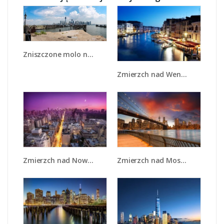
Zniszczone molo na tle miasta - AM661
Zmierzch nad Wenecją - AM389
Zmierzch nad Nowym Jorkiem - AM657
Zmierzch nad Mostem Brooklińskim - AM793