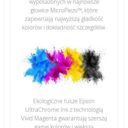
wyposażonych w najnowsze
głowice MicroPiezo™, które
zapewniają najwyższą gładkość
kolorów i dokładność szczegółów.
Ekologiczne tusze Epson
UltraChrome Ink z technologią
Vivid Magenta gwarantują szerszą
gamę kolorów i większą