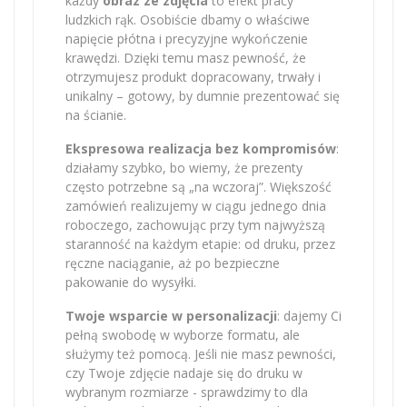
każdy
obraz ze zdjęcia
to efekt pracy
ludzkich rąk. Osobiście dbamy o właściwe
napięcie płótna i precyzyjne wykończenie
krawędzi. Dzięki temu masz pewność, że
otrzymujesz produkt dopracowany, trwały i
unikalny – gotowy, by dumnie prezentować się
na ścianie.
Ekspresowa realizacja bez kompromisów
:
działamy szybko, bo wiemy, że prezenty
często potrzebne są „na wczoraj”. Większość
zamówień realizujemy w ciągu jednego dnia
roboczego, zachowując przy tym najwyższą
staranność na każdym etapie: od druku, przez
ręczne naciąganie, aż po bezpieczne
pakowanie do wysyłki.
Twoje wsparcie w personalizacji
: dajemy Ci
pełną swobodę w wyborze formatu, ale
służymy też pomocą. Jeśli nie masz pewności,
czy Twoje zdjęcie nadaje się do druku w
wybranym rozmiarze - sprawdzimy to dla