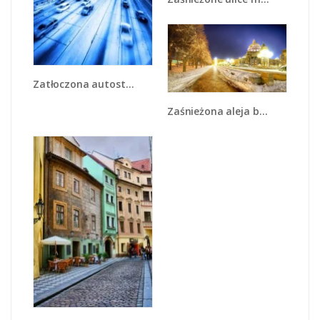
Zatłoczona autostrada w ruchu - AM028
Zaśnieżona aleja bostońska - AM317