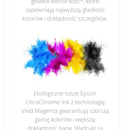
głowice MicroPiezo™, które
zapewniają najwyższą gładkość
kolorów i dokładność szczegółów.
Ekologiczne tusze Epson
UltraChrome Ink z technologią
Vivid Magenta gwarantują szerszą
gamę kolorów i większą
dokładność barw. Wydruki są