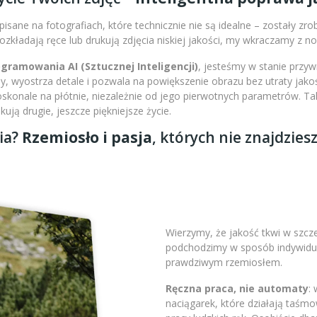
isane na fotografiach, które technicznie nie są idealne – zostały zr
 rozkładają ręce lub drukują zdjęcia niskiej jakości, my wkraczamy z 
amowania AI (Sztucznej Inteligencji)
, jesteśmy w stanie przy
 wyostrza detale i pozwala na powiększenie obrazu bez utraty jakoś
doskonale na płótnie, niezależnie od jego pierwotnych parametrów. 
ją drugie, jeszcze piękniejsze życie.
ia?
Rzemiosło i pasja
, których nie znajdzies
Wierzymy, że jakość tkwi w szc
podchodzimy w sposób indywidual
prawdziwym rzemiosłem.
Ręczna praca, nie automaty
:
naciągarek, które działają taśm