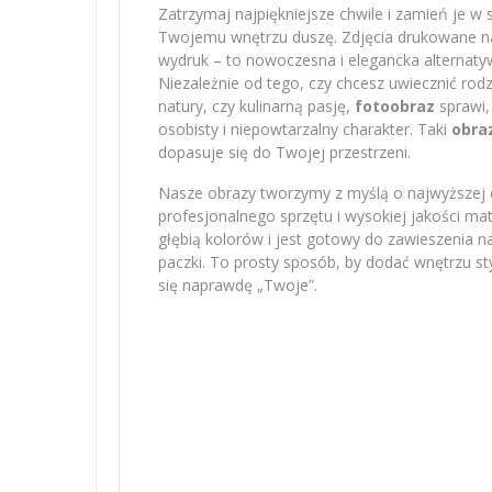
Zatrzymaj najpiękniejsze chwile i zamień je w 
Twojemu wnętrzu duszę. Zdjęcia drukowane na 
wydruk – to nowoczesna i elegancka alternatyw
Niezależnie od tego, czy chcesz uwiecznić r
natury, czy kulinarną pasję,
fotoobraz
sprawi,
osobisty i niepowtarzalny charakter. Taki
obra
dopasuje się do Twojej przestrzeni.
Nasze obrazy tworzymy z myślą o najwyższej e
profesjonalnego sprzętu i wysokiej jakości m
głębią kolorów i jest gotowy do zawieszenia na
paczki. To prosty sposób, by dodać wnętrzu sty
się naprawdę „Twoje”.