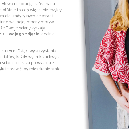
stylową dekorację, która nada
płótnie to coś więcej niż zwykły
a dla tradycyjnych dekoracji.
odzinne wakacje, modny motyw
 że Twoje ściany zyskają
z z Twojego zdjęcia
idealnie
stetyce. Dzięki wykorzystaniu
ateriałów, każdy wydruk zachwyca
 ścianie od razu po wyjęciu z
lu i sprawić, by mieszkanie stało