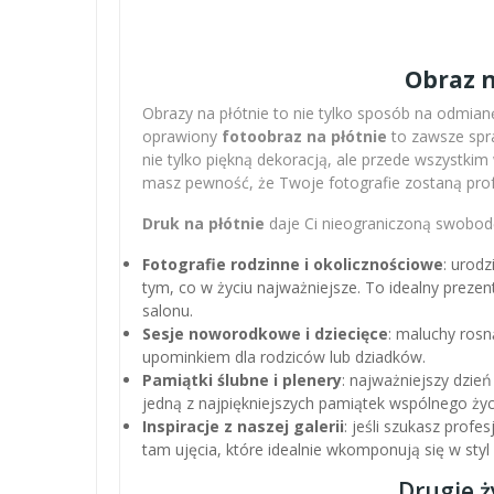
Obraz n
Obrazy na płótnie to nie tylko sposób na odmianę
oprawiony
fotoobraz na płótnie
to zawsze spra
nie tylko piękną dekoracją, ale przede wszystki
masz pewność, że Twoje fotografie zostaną pro
Druk na płótnie
daje Ci nieograniczoną swobodę
Fotografie rodzinne i okolicznościowe
: urodz
tym, co w życiu najważniejsze. To idealny preze
salonu.
Sesje noworodkowe i dziecięce
: maluchy rosn
upominkiem dla rodziców lub dziadków.
Pamiątki ślubne i plenery
: najważniejszy dzień
jedną z najpiękniejszych pamiątek wspólnego życ
Inspiracje z naszej galerii
: jeśli szukasz profe
tam ujęcia, które idealnie wkomponują się w sty
Drugie ż