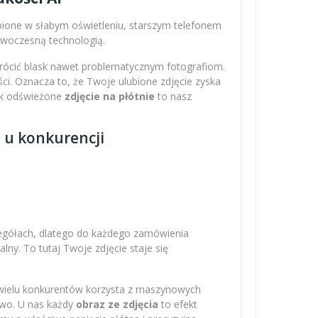
obione w słabym oświetleniu, starszym telefonem
nowoczesną technologią.
wrócić blask nawet problematycznym fotografiom.
ci. Oznacza to, że Twoje ulubione zdjęcie zyska
Tak odświeżone
zdjęcie na płótnie
to nasz
z u konkurencji
zegółach, dlatego do każdego zamówienia
ny. To tutaj Twoje zdjęcie staje się
 wielu konkurentów korzysta z maszynowych
owo. U nas każdy
obraz ze zdjęcia
to efekt