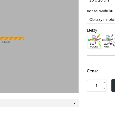
Rodzaj wydruku
Efekty
OGRAFII...
Cena: