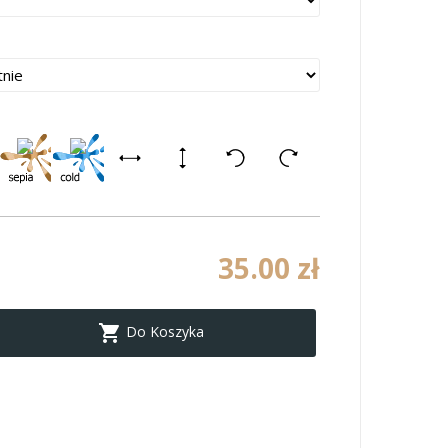
35.00 zł

Do Koszyka