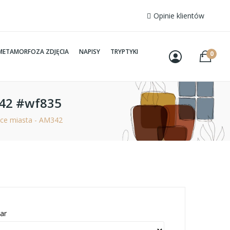
Opinie klientów
METAMORFOZA ZDJĘCIA
NAPISY
TRYPTYKI
0
342 #wf835
ice miasta - AM342
ar