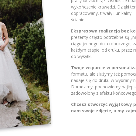
pracy ludzkich rąk. Osobiście db
wykończenie krawędzi. Dzięki t
dopracowany, trwały i unikalny 
ścianie.
Ekspresowa realizacja bez 
prezenty często potrzebne są „
ciągu jednego dnia roboczego, 
każdym etapie: od druku, przez 
do wysyłki.
Twoje wsparcie w personaliza
formatu, ale służymy też pomocą.
nadaje się do druku w wybranym 
Doradzimy, podpowiemy najlepsze
zadowolony z efektu końcowego
Chcesz stworzyć wyjątkowy pr
nam swoje zdjęcie, a my zajm