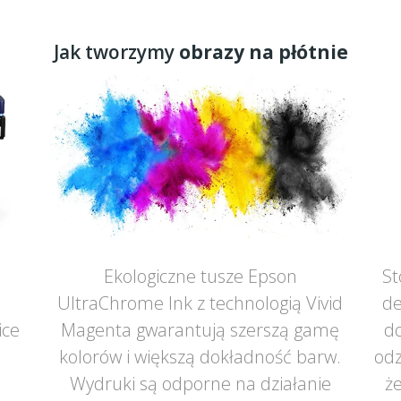
Jak tworzymy
obrazy na płótnie
Ekologiczne tusze Epson
St
UltraChrome Ink z technologią Vivid
de
ice
Magenta gwarantują szerszą gamę
do
ą
kolorów i większą dokładność barw.
odz
Wydruki są odporne na działanie
że