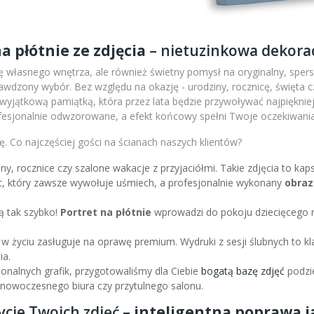
a płótnie ze zdjęcia
– nietuzinkowa dekorac
 własnego wnętrza, ale również świetny pomysł na oryginalny, sperso
wdzony wybór. Bez względu na okazję - urodziny, rocznicę, święta c
m wyjątkową pamiątką, która przez lata będzie przywoływać najpiękni
fesjonalnie odwzorowane, a efekt końcowy spełni Twoje oczekiwania
. Co najczęściej gości na ścianach naszych klientów?
iny, rocznice czy szalone wakacje z przyjaciółmi. Takie zdjęcia to k
nt, który zawsze wywołuje uśmiech, a profesjonalnie wykonany
obraz
ą tak szybko!
Portret na płótnie
wprowadzi do pokoju dziecięcego r
 w życiu zasługuje na oprawę premium. Wydruki z sesji ślubnych to kl
ia.
sjonalnych grafik, przygotowaliśmy dla Ciebie
bogatą bazę zdjęć
podzie
l nowoczesnego biura czy przytulnego salonu.
ycie Twoich zdjęć –
inteligentna poprawa ja