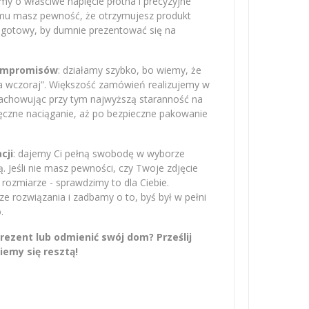
amy o właściwe napięcie płótna i precyzyjne
emu masz pewność, że otrzymujesz produkt
– gotowy, by dumnie prezentować się na
kompromisów
: działamy szybko, bo wiemy, że
na wczoraj”. Większość zamówień realizujemy w
zachowując przy tym najwyższą staranność na
ręczne naciąganie, aż po bezpieczne pakowanie
cji
: dajemy Ci pełną swobodę w wyborze
 Jeśli nie masz pewności, czy Twoje zdjęcie
rozmiarze - sprawdzimy to dla Ciebie.
 rozwiązania i zadbamy o to, byś był w pełni
.
ezent lub odmienić swój dom? Prześlij
iemy się resztą!