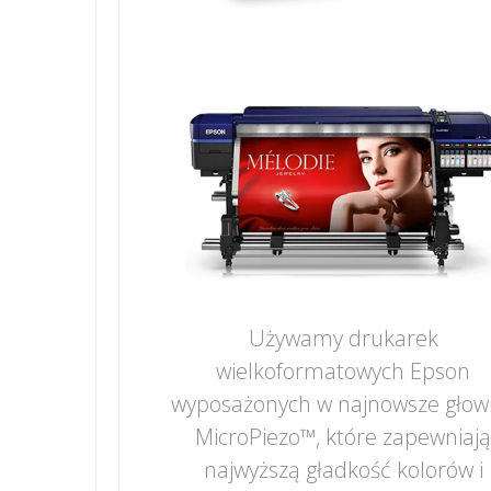
Używamy drukarek
wielkoformatowych Epson
wyposażonych w najnowsze głow
MicroPiezo™, które zapewniaj
najwyższą gładkość kolorów i