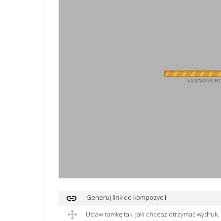
ŁADOWANIE FOT
link
Generuj link do kompozycji
Ustaw ramkę tak, jaki chcesz otrzymać wydruk.