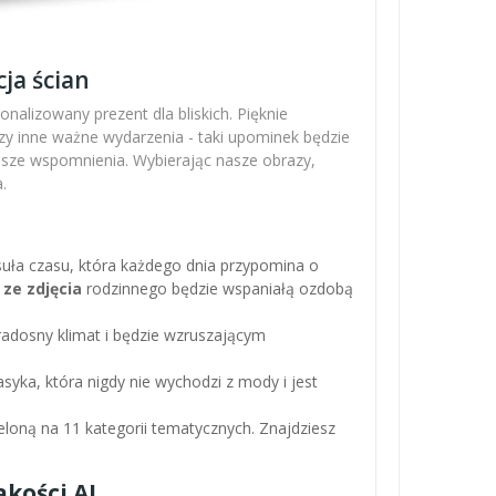
ja ścian
nalizowany prezent dla bliskich. Pięknie
zy inne ważne wydarzenia - taki upominek będzie
ejsze wspomnienia. Wybierając nasze obrazy,
.
apsuła czasu, która każdego dnia przypomina o
 ze zdjęcia
rodzinnego będzie wspaniałą ozdobą
adosny klimat i będzie wzruszającym
asyka, która nigdy nie wychodzi z mody i jest
loną na 11 kategorii tematycznych. Znajdziesz
kości AI