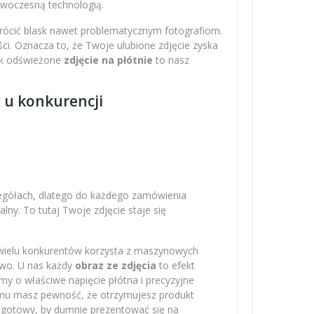
nowoczesną technologią.
wrócić blask nawet problematycznym fotografiom.
ci. Oznacza to, że Twoje ulubione zdjęcie zyska
Tak odświeżone
zdjęcie na płótnie
to nasz
z u konkurencji
zegółach, dlatego do każdego zamówienia
ny. To tutaj Twoje zdjęcie staje się
 wielu konkurentów korzysta z maszynowych
owo. U nas każdy
obraz ze zdjęcia
to efekt
amy o właściwe napięcie płótna i precyzyjne
emu masz pewność, że otrzymujesz produkt
– gotowy, by dumnie prezentować się na