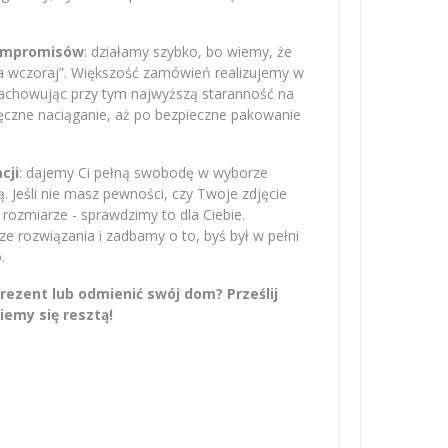
kompromisów
: działamy szybko, bo wiemy, że
na wczoraj”. Większość zamówień realizujemy w
zachowując przy tym najwyższą staranność na
ręczne naciąganie, aż po bezpieczne pakowanie
cji
: dajemy Ci pełną swobodę w wyborze
 Jeśli nie masz pewności, czy Twoje zdjęcie
rozmiarze - sprawdzimy to dla Ciebie.
 rozwiązania i zadbamy o to, byś był w pełni
.
ezent lub odmienić swój dom? Prześlij
iemy się resztą!