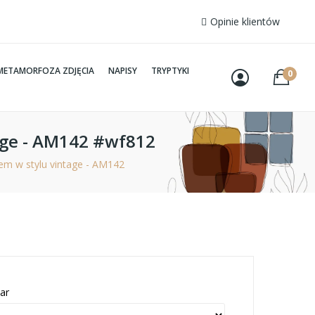
Opinie klientów
METAMORFOZA ZDJĘCIA
NAPISY
TRYPTYKI
0
age - AM142 #wf812
em w stylu vintage - AM142
ar