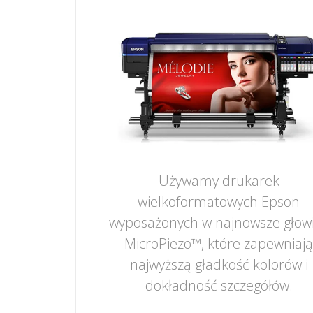
Używamy drukarek
wielkoformatowych Epson
wyposażonych w najnowsze głow
MicroPiezo™, które zapewniaj
najwyższą gładkość kolorów i
dokładność szczegółów.