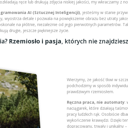
 rozkładają ręce lub drukują zdjęcia niskiej jakości, my wkraczamy z 
amowania AI (Sztucznej Inteligencji)
, jesteśmy w stanie przy
 wyostrza detale i pozwala na powiększenie obrazu bez utraty jakoś
doskonale na płótnie, niezależnie od jego pierwotnych parametrów. 
ją drugie, jeszcze piękniejsze życie.
ia?
Rzemiosło i pasja
, których nie znajdzies
Wierzymy, że jakość tkwi w szc
podchodzimy w sposób indywidual
prawdziwym rzemiosłem.
Ręczna praca, nie automaty
:
naciągarek, które działają taśm
pracy ludzkich rąk. Osobiście db
wykończenie krawędzi. Dzięki t
dopracowany, trwały i unikalny 