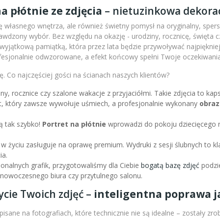
a płótnie ze zdjęcia
– nietuzinkowa dekorac
 własnego wnętrza, ale również świetny pomysł na oryginalny, sperso
wdzony wybór. Bez względu na okazję - urodziny, rocznicę, święta c
m wyjątkową pamiątką, która przez lata będzie przywoływać najpiękni
fesjonalnie odwzorowane, a efekt końcowy spełni Twoje oczekiwania
. Co najczęściej gości na ścianach naszych klientów?
iny, rocznice czy szalone wakacje z przyjaciółmi. Takie zdjęcia to k
nt, który zawsze wywołuje uśmiech, a profesjonalnie wykonany
obraz
ą tak szybko!
Portret na płótnie
wprowadzi do pokoju dziecięcego r
 w życiu zasługuje na oprawę premium. Wydruki z sesji ślubnych to kl
ia.
sjonalnych grafik, przygotowaliśmy dla Ciebie
bogatą bazę zdjęć
podzie
l nowoczesnego biura czy przytulnego salonu.
ycie Twoich zdjęć –
inteligentna poprawa ja
isane na fotografiach, które technicznie nie są idealne – zostały zr