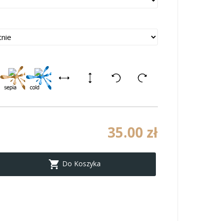
35.00 zł

Do Koszyka