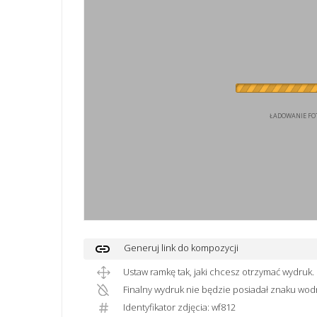
ŁADOWANIE FOT
link
Generuj link do kompozycji
Ustaw ramkę tak, jaki chcesz otrzymać wydruk.
Finalny wydruk nie będzie posiadał znaku wod
Identyfikator zdjęcia: wf812