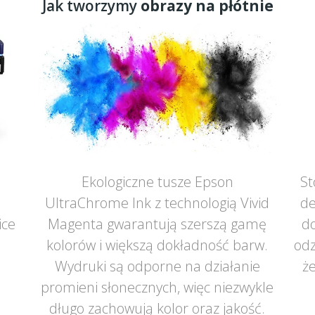
Jak tworzymy
obrazy na płótnie
Ekologiczne tusze Epson
St
UltraChrome Ink z technologią Vivid
de
ice
Magenta gwarantują szerszą gamę
do
ą
kolorów i większą dokładność barw.
odz
Wydruki są odporne na działanie
że
promieni słonecznych, więc niezwykle
długo zachowują kolor oraz jakość.