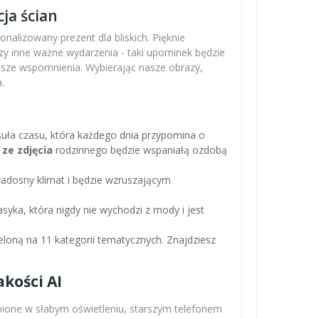
ja ścian
nalizowany prezent dla bliskich. Pięknie
zy inne ważne wydarzenia - taki upominek będzie
ejsze wspomnienia. Wybierając nasze obrazy,
.
apsuła czasu, która każdego dnia przypomina o
 ze zdjęcia
rodzinnego będzie wspaniałą ozdobą
adosny klimat i będzie wzruszającym
asyka, która nigdy nie wychodzi z mody i jest
loną na 11 kategorii tematycznych. Znajdziesz
kości AI
obione w słabym oświetleniu, starszym telefonem