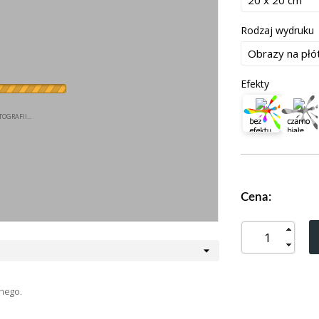
Rodzaj wydruku
Efekty
OGRAFII...
Cena:
nego.