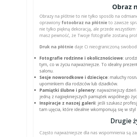
Obraz n
Obrazy na płótnie to nie tylko sposób na odmianę
oprawiony
fotoobraz na płótnie
to zawsze spra
nie tylko piękną dekoracją, ale przede wszystki
masz pewność, że Twoje fotografie zostaną pro
Druk na płótnie
daje Ci nieograniczoną swobodę
Fotografie rodzinne i okolicznościowe
: urodz
tym, co w życiu najważniejsze. To idealny preze
salonu.
Sesje noworodkowe i dziecięce
: maluchy rosn
upominkiem dla rodziców lub dziadków.
Pamiątki ślubne i plenery
: najważniejszy dzień
jedną z najpiękniejszych pamiątek wspólnego życ
Inspiracje z naszej galerii
: jeśli szukasz profe
tam ujęcia, które idealnie wkomponują się w sty
Drugie ż
Często najważniejsze dla nas wspomnienia są zap