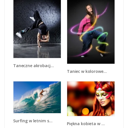
Taneczne akrobacje na jednej dłoni - L026
Taniec w kolorowej serpentynie - L002
Surfing w letnim sezonie - L132
Piękna kobieta w masce - L225