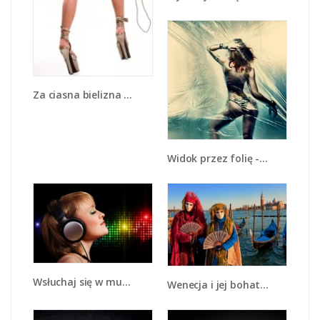
Za ciasna bielizna - L094
Widok przez folię - L089
Wsłuchaj się w muzykę - L015
Wenecja i jej bohaterowie - L210