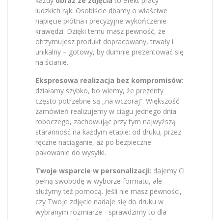
każdy
obraz ze zdjęcia
to efekt pracy
ludzkich rąk. Osobiście dbamy o właściwe
napięcie płótna i precyzyjne wykończenie
krawędzi. Dzięki temu masz pewność, że
otrzymujesz produkt dopracowany, trwały i
unikalny – gotowy, by dumnie prezentować się
na ścianie.
Ekspresowa realizacja bez kompromisów
:
działamy szybko, bo wiemy, że prezenty
często potrzebne są „na wczoraj”. Większość
zamówień realizujemy w ciągu jednego dnia
roboczego, zachowując przy tym najwyższą
staranność na każdym etapie: od druku, przez
ręczne naciąganie, aż po bezpieczne
pakowanie do wysyłki.
Twoje wsparcie w personalizacji
: dajemy Ci
pełną swobodę w wyborze formatu, ale
służymy też pomocą. Jeśli nie masz pewności,
czy Twoje zdjęcie nadaje się do druku w
wybranym rozmiarze - sprawdzimy to dla