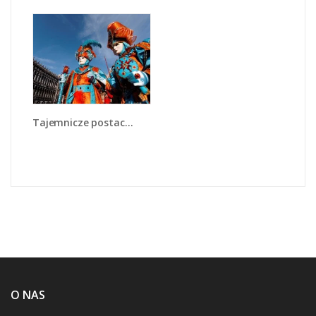
Tajemnicze postacie w wenecji - L211
O NAS