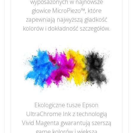
wyposażonych w najnowsze
głowice MicroPiezo™, które
zapewniają najwyższą gładkość
kolorów i dokładność szczegółów.
Ekologiczne tusze Epson
UltraChrome Ink z technologią
Vivid Magenta gwarantują szerszą
gamę kolorów i większą