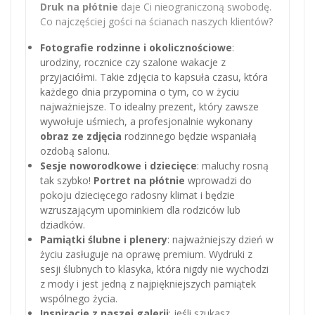
Druk na płótnie
daje Ci nieograniczoną swobodę.
Co najczęściej gości na ścianach naszych klientów?
Fotografie rodzinne i okolicznościowe
:
urodziny, rocznice czy szalone wakacje z
przyjaciółmi. Takie zdjęcia to kapsuła czasu, która
każdego dnia przypomina o tym, co w życiu
najważniejsze. To idealny prezent, który zawsze
wywołuje uśmiech, a profesjonalnie wykonany
obraz ze zdjęcia
rodzinnego będzie wspaniałą
ozdobą salonu.
Sesje noworodkowe i dziecięce
: maluchy rosną
tak szybko!
Portret na płótnie
wprowadzi do
pokoju dziecięcego radosny klimat i będzie
wzruszającym upominkiem dla rodziców lub
dziadków.
Pamiątki ślubne i plenery
: najważniejszy dzień w
życiu zasługuje na oprawę premium. Wydruki z
sesji ślubnych to klasyka, która nigdy nie wychodzi
z mody i jest jedną z najpiękniejszych pamiątek
wspólnego życia.
Inspiracje z naszej galerii
: jeśli szukasz