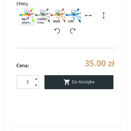
Efekty
35.00 zł
Cena:

Do Koszyka