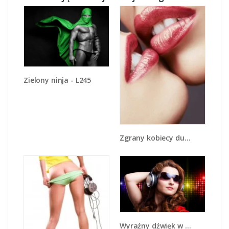
Zielony ninja - L245
Zgrany kobiecy duet - L112
Wyraźny dźwięk w słuchawkach - L014